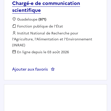
Chargé-e de communication
scientifique
Localisation :
Guadeloupe
(971)
Fonction publique :
Fonction publique de l'État
Employeur :
Institut National de Recherche pour
l'Agriculture, l'Alimentation et l'Environnement
(INRAE)
En ligne depuis le 03 août 2026
Ajouter aux favoris
: Chargé-e de communication sci