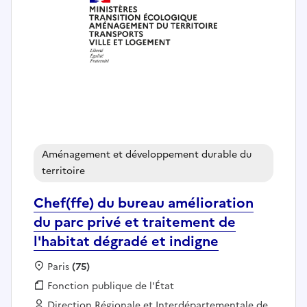
Aménagement et développement durable du
territoire
Chef(ffe) du bureau amélioration
du parc privé et traitement de
l'habitat dégradé et indigne
Localisation :
Paris
(75)
Fonction publique :
Fonction publique de l'État
Employeur :
Direction Régionale et Interdépartementale de