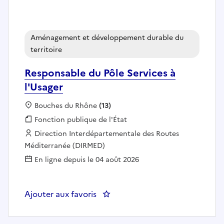
Aménagement et développement durable du
territoire
Responsable du Pôle Services à
l'Usager
Localisation :
Bouches du Rhône
(13)
Fonction publique :
Fonction publique de l'État
Employeur :
Direction Interdépartementale des Routes
Méditerranée (DIRMED)
En ligne depuis le 04 août 2026
Ajouter aux favoris
: Responsable du Pôle Services à 