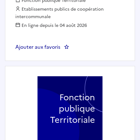
Fonction publique :
Fonction publique Territoriale
Employeur :
Etablissements publics de coopération
intercommunale
En ligne depuis le 04 août 2026
Ajouter aux favoris
: Directeur(trice) de l'EPIC M
Fonction
publique
Territoriale