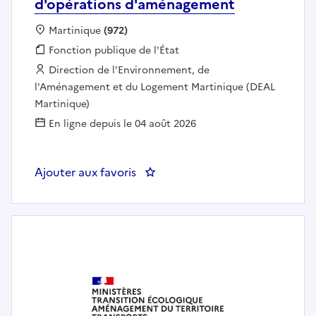
d'opérations d'aménagement
Localisation :
Martinique
(972)
Fonction publique :
Fonction publique de l'État
Employeur :
Direction de l'Environnement, de
l'Aménagement et du Logement Martinique (DEAL
Martinique)
En ligne depuis le 04 août 2026
Ajouter aux favoris
: Chargé.e de mission Ingénierie