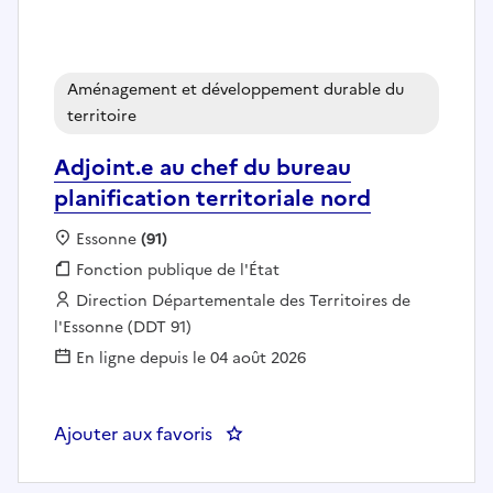
Aménagement et développement durable du
territoire
Adjoint.e au chef du bureau
planification territoriale nord
Localisation :
Essonne
(91)
Fonction publique :
Fonction publique de l'État
Employeur :
Direction Départementale des Territoires de
l'Essonne (DDT 91)
En ligne depuis le 04 août 2026
Ajouter aux favoris
: Adjoint.e au chef du bureau plan