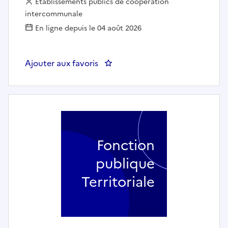
Employeur :
Etablissements publics de coopération
intercommunale
En ligne depuis le 04 août 2026
Ajouter aux favoris
: Coordinateur du Conseil Loc
Fonction
publique
Territoriale