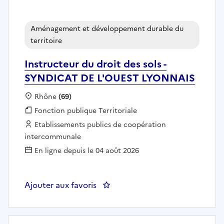
Aménagement et développement durable du
territoire
Instructeur du droit des sols -
SYNDICAT DE L'OUEST LYONNAIS
Localisation :
Rhône
(69)
Fonction publique :
Fonction publique Territoriale
Employeur :
Etablissements publics de coopération
intercommunale
En ligne depuis le 04 août 2026
Ajouter aux favoris
: Instructeur du droit des sols