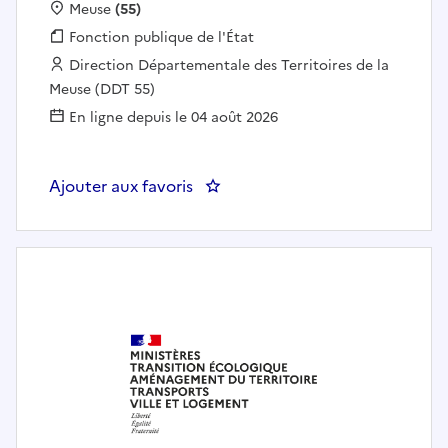
Localisation :
Meuse
(55)
Fonction publique :
Fonction publique de l'État
Employeur :
Direction Départementale des Territoires de la
Meuse (DDT 55)
En ligne depuis le 04 août 2026
Ajouter aux favoris
: Chef(fe) d'unité habitat/ajoint(