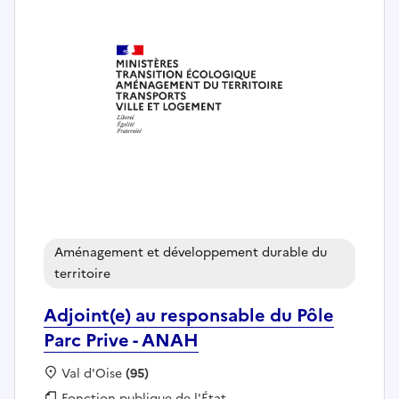
Aménagement et développement durable du
territoire
Adjoint(e) au responsable du Pôle
Parc Prive - ANAH
Localisation :
Val d'Oise
(95)
Fonction publique :
Fonction publique de l'État