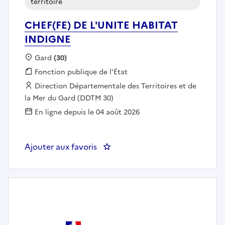
territoire
CHEF(FE) DE L'UNITE HABITAT
INDIGNE
Localisation :
Gard
(30)
Fonction publique :
Fonction publique de l'État
Employeur :
Direction Départementale des Territoires et de
la Mer du Gard (DDTM 30)
En ligne depuis le 04 août 2026
Ajouter aux favoris
: CHEF(FE) DE L'UNITE HABITAT