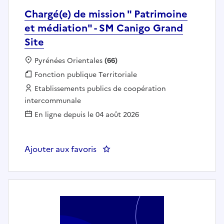
Chargé(e) de mission " Patrimoine
et médiation" - SM Canigo Grand
Site
Localisation :
Pyrénées Orientales
(66)
Fonction publique :
Fonction publique Territoriale
Employeur :
Etablissements publics de coopération
intercommunale
En ligne depuis le 04 août 2026
Ajouter aux favoris
: Chargé(e) de mission " Patrimo