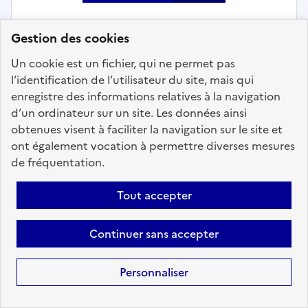
Gestion des cookies
Aménagement et développement durable du
Un cookie est un fichier, qui ne permet pas
territoire
l’identification de l’utilisateur du site, mais qui
enregistre des informations relatives à la navigation
Chef de projet chargé du pilotage
d’un ordinateur sur un site. Les données ainsi
de la DSP transports - CDC DE LA
obtenues visent à faciliter la navigation sur le site et
VALLEE DE CHAMONIX MONT
ont également vocation à permettre diverses mesures
BLANC
de fréquentation.
Localisation :
Haute Savoie
(74)
Tout accepter
Fonction publique :
Fonction publique Territoriale
Employeur :
Etablissements publics de coopération
Continuer sans accepter
intercommunale
En ligne depuis le 04 août 2026
Personnaliser