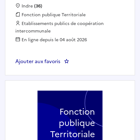
Localisation :
Indre
(36)
Fonction publique :
Fonction publique Territoriale
Employeur :
Etablissements publics de coopération
intercommunale
En ligne depuis le 04 août 2026
Ajouter aux favoris
: Animateur de Développement 
Fonction
publique
Territoriale