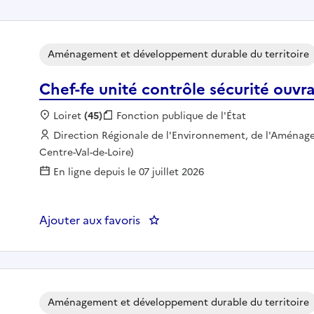
Aménagement et développement durable du territoire
Chef-fe unité contrôle sécurité ouvr
Localisation :
Loiret
(45)
Fonction publique :
Fonction publique de l'État
Employeur :
Direction Régionale de l'Environnement, de l'Aménag
Centre-Val-de-Loire)
En ligne depuis le 07 juillet 2026
Ajouter aux favoris
: Chef-fe unité contrôle sécuri
Aménagement et développement durable du territoire