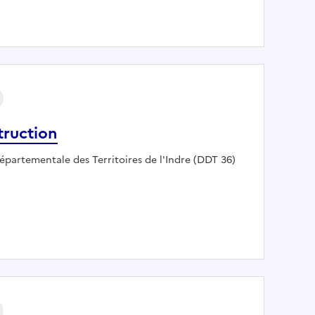
onnementale projet autoroutier
truction
:
épartementale des Territoires de l'Indre (DDT 36)
la construction