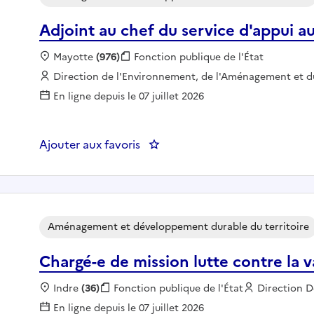
Adjoint au chef du service d'appui a
Localisation :
Mayotte
(976)
Fonction publique :
Fonction publique de l'État
Employeur :
Direction de l'Environnement, de l'Aménagement et 
En ligne depuis le 07 juillet 2026
Ajouter aux favoris
: Adjoint au chef du service d'
Aménagement et développement durable du territoire
Chargé-e de mission lutte contre la 
Localisation :
Indre
(36)
Fonction publique :
Fonction publique de l'État
Employeur 
Direction D
En ligne depuis le 07 juillet 2026