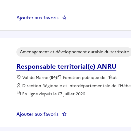
Ajouter aux favoris
: Chargé-e de mission lutte con
Aménagement et développement durable du territoire
Responsable territorial(e) ANRU
Localisation :
Val de Marne
(94)
Fonction publique :
Fonction publique de l'État
Employeur :
Direction Régionale et Interdépartementale de l'Héb
En ligne depuis le 07 juillet 2026
Ajouter aux favoris
: Responsable territorial(e) ANR