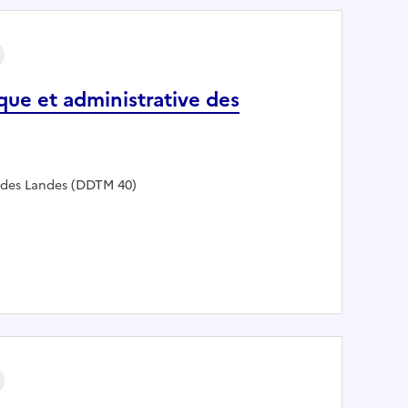
que et administrative des
r des Landes (DDTM 40)
 technique et administrative des dossiers environnementau