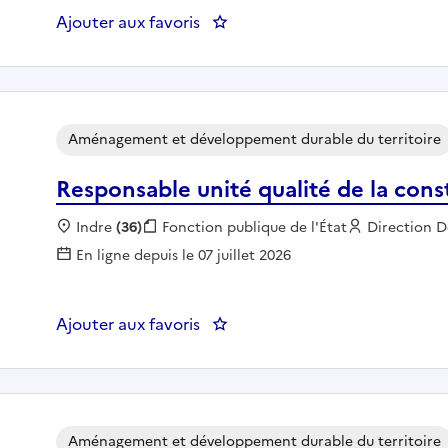
Ajouter aux favoris
: Chargé(e) d'instruction envir
Aménagement et développement durable du territoire
Responsable unité qualité de la cons
Localisation :
Indre
(36)
Fonction publique :
Fonction publique de l'État
Employeur 
Direction D
En ligne depuis le 07 juillet 2026
Ajouter aux favoris
: Responsable unité qualité de 
Aménagement et développement durable du territoire