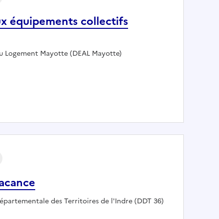
ux équipements collectifs
du Logement Mayotte (DEAL Mayotte)
appui aux équipements collectifs
vacance
:
épartementale des Territoires de l'Indre (DDT 36)