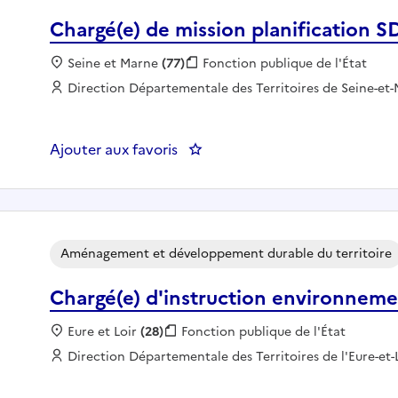
Chargé(e) de mission planification S
Localisation :
Seine et Marne
(77)
Fonction publique :
Fonction publique de l'État
Employeur :
Direction Départementale des Territoires de Seine-et
Ajouter aux favoris
: Chargé(e) de mission planifica
Aménagement et développement durable du territoire
Chargé(e) d'instruction environneme
Localisation :
Eure et Loir
(28)
Fonction publique :
Fonction publique de l'État
Employeur :
Direction Départementale des Territoires de l'Eure-et-