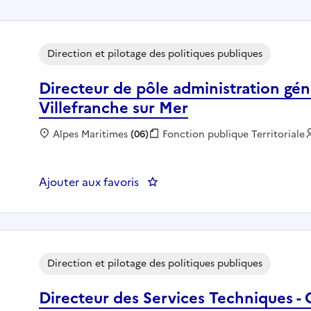
Direction et pilotage des politiques publiques
Directeur de pôle administration gé
Villefranche sur Mer
Localisation :
Alpes Maritimes
(06)
Fonction publique :
Fonction publique Territoriale
Ajouter aux favoris
: Directeur de pôle administrat
Direction et pilotage des politiques publiques
Directeur des Services Techniques -