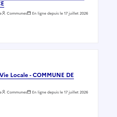
CE
e
Employeur :
Communes
En ligne depuis le 17 juillet 2026
NT DES RESSOURCES FINANCIERES - COMMUNE DE SALON
e) Vie Locale - COMMUNE DE
e
Employeur :
Communes
En ligne depuis le 17 juillet 2026
Adjoint(e) Vie Locale - COMMUNE DE SALON-DE-PROVENCE