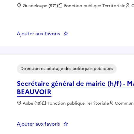
Localisation :
Guadeloupe
(971)
Fonction publique :
Fonction publique Territoriale
E
Ajouter aux favoris
: Directeur des Services Techni
Direction et pilotage des politiques publiques
Secrétaire général de mairie (h/f) 
BEAUVOIR
Localisation :
Aube
(10)
Fonction publique :
Fonction publique Territoriale
Employeu
Commun
Ajouter aux favoris
: Secrétaire général de mairie