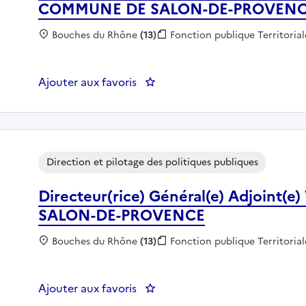
COMMUNE DE SALON-DE-PROVEN
Localisation :
Bouches du Rhône
(13)
Fonction publique :
Fonction publique Territorial
Ajouter aux favoris
: DIRECTEUR GENERAL ADJOI
Direction et pilotage des politiques publiques
Directeur(rice) Général(e) Adjoint(
SALON-DE-PROVENCE
Localisation :
Bouches du Rhône
(13)
Fonction publique :
Fonction publique Territorial
Ajouter aux favoris
: Directeur(rice) Général(e) 