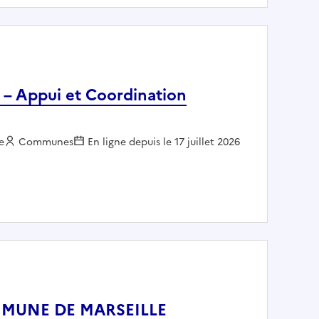
) – Appui et Coordination
e
Employeur :
Communes
En ligne depuis le 17 juillet 2026
égué(e) – Appui et Coordination Direction Générale des Serv
 COMMUNE DE MARSEILLE