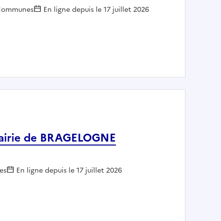
mployeur :
Communes
En ligne depuis le 17 juillet 2026
ques - Commune de Pointe à Pitre
- Mairie de BRAGELOGNE
r :
es
En ligne depuis le 17 juillet 2026
 (h/f) - Mairie de BRAGELOGNE BEAUVOIR