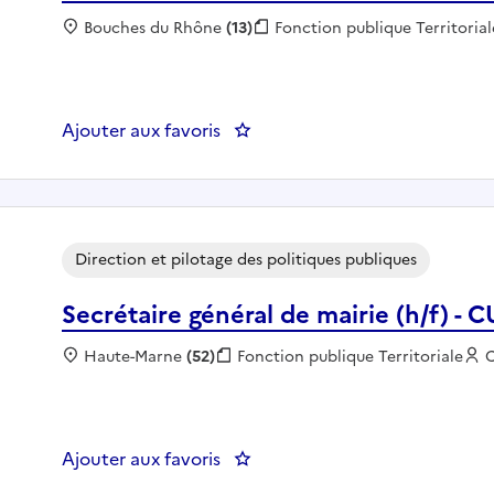
Localisation :
Bouches du Rhône
(13)
Fonction publique :
Fonction publique Territorial
Ajouter aux favoris
: Assistant(e) de Direction (H
Direction et pilotage des politiques publiques
Secrétaire général de mairie (h/f) - 
Localisation :
Haute-Marne
(52)
Fonction publique :
Fonction publique Territoriale
E
Ajouter aux favoris
: Secrétaire général de mairie (h