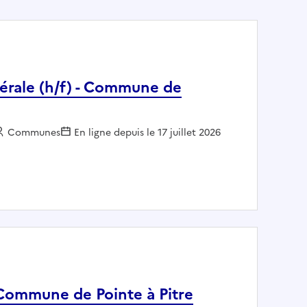
nérale (h/f) - Commune de
Employeur :
Communes
En ligne depuis le 17 juillet 2026
ion générale (h/f) - Commune de Villefranche sur Mer
 Commune de Pointe à Pitre