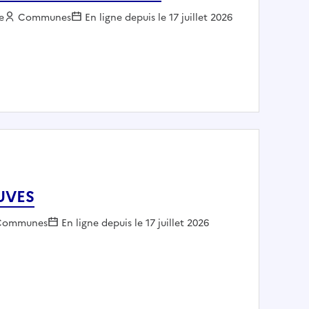
e
Employeur :
Communes
En ligne depuis le 17 juillet 2026
/F) - COMMUNE DE MARSEILLE
CUVES
mployeur :
Communes
En ligne depuis le 17 juillet 2026
/f) - CUVES