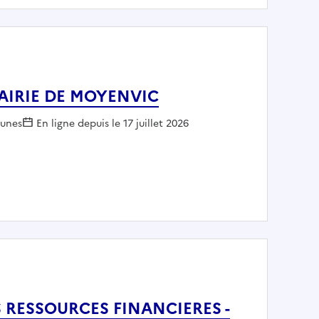
- MAIRIE DE MOYENVIC
eur :
unes
En ligne depuis le 17 juillet 2026
(h/f) - MAIRIE DE MOYENVIC
 RESSOURCES FINANCIERES -