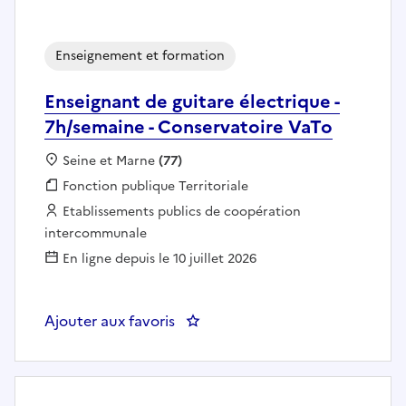
Enseignement et formation
Enseignant de guitare électrique -
7h/semaine - Conservatoire VaTo
Localisation :
Seine et Marne
(77)
Fonction publique :
Fonction publique Territoriale
Employeur :
Etablissements publics de coopération
intercommunale
En ligne depuis le 10 juillet 2026
Ajouter aux favoris
: Enseignant de guitare électriq