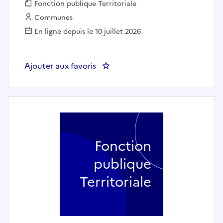
Fonction publique :
Fonction publique Territoriale
Employeur :
Communes
En ligne depuis le 10 juillet 2026
Ajouter aux favoris
: Professeur de guitare basse, de
Fonction
publique
Territoriale