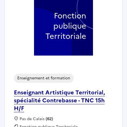
Fonction
publique
Territoriale
Enseignement et formation
Enseignant Artistique Territorial,
spécialité Contrebasse - TNC 15h
H/F
Localisation :
Pas de Calais
(62)
Fonction publique :
Fonction publique Territoriale