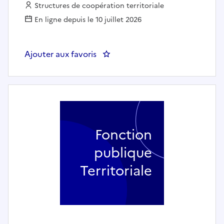
Employeur :
Structures de coopération territoriale
En ligne depuis le 10 juillet 2026
Ajouter aux favoris
: Enseignant de Cor - 5h/semain
Fonction
publique
Territoriale