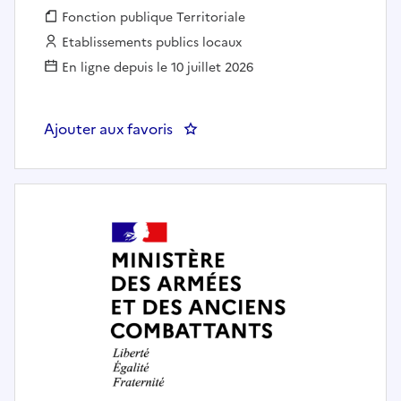
Fonction publique :
Fonction publique Territoriale
Employeur :
Etablissements publics locaux
En ligne depuis le 10 juillet 2026
Ajouter aux favoris
: Enseignant.e chant jazz - 