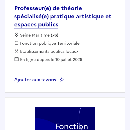
Professeur(e) de théorie
spécialisé(e) pratique artistique et
espaces publics
Localisation :
Seine Maritime
(76)
Fonction publique :
Fonction publique Territoriale
Employeur :
Etablissements publics locaux
En ligne depuis le 10 juillet 2026
Ajouter aux favoris
: Professeur(e) de théorie spécial
Fonction