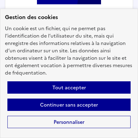
Gestion des cookies
Un cookie est un fichier, qui ne permet pas
Enseignement et formation
l’identification de l’utilisateur du site, mais qui
enregistre des informations relatives à la navigation
Enseignant Eveil Musique et Danse
d’un ordinateur sur un site. Les données ainsi
(Dumiste) (h/f) - Villetaneuse
obtenues visent à faciliter la navigation sur le site et
Localisation :
Seine Saint-Denis
(93)
ont également vocation à permettre diverses mesures
de fréquentation.
Fonction publique :
Fonction publique Territoriale
Employeur :
Communes
Tout accepter
En ligne depuis le 10 juillet 2026
Continuer sans accepter
Ajouter aux favoris
: Enseignant Eveil Musique et Dan
Personnaliser