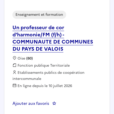
Enseignement et formation
Un professeur de cor
d'harmonie/FM (f/h) -
COMMUNAUTE DE COMMUNES
DU PAYS DE VALOIS
Localisation :
Oise
(60)
Fonction publique :
Fonction publique Territoriale
Employeur :
Etablissements publics de coopération
intercommunale
En ligne depuis le 10 juillet 2026
Ajouter aux favoris
: Un professeur de cor d'har