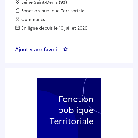
Localisation :
Seine Saint-Denis
(93)
Fonction publique :
Fonction publique Territoriale
Employeur :
Communes
En ligne depuis le 10 juillet 2026
Ajouter aux favoris
: Professeur de formation musical
Fonction
publique
Territoriale