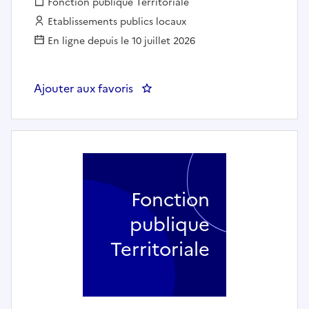
Fonction publique :
Fonction publique Territoriale
Employeur :
Etablissements publics locaux
En ligne depuis le 10 juillet 2026
Ajouter aux favoris
: Un.e professeur d’enseignement a
Fonction
publique
Territoriale