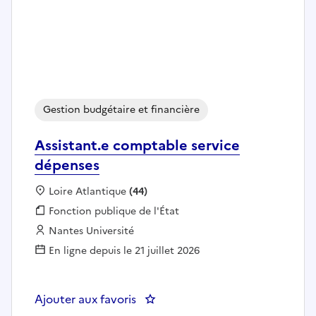
Gestion budgétaire et financière
Assistant.e comptable service
dépenses
Localisation :
Loire Atlantique
(44)
Fonction publique :
Fonction publique de l'État
Employeur :
Nantes Université
En ligne depuis le 21 juillet 2026
Ajouter aux favoris
: Assistant.e comptable service 