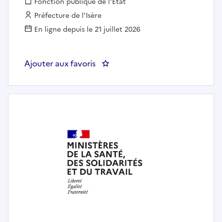
Fonction publique :
Fonction publique de l'État
Employeur :
Préfecture de l'Isère
En ligne depuis le 21 juillet 2026
Ajouter aux favoris
: SGCD38 - Gestionnaire exécut