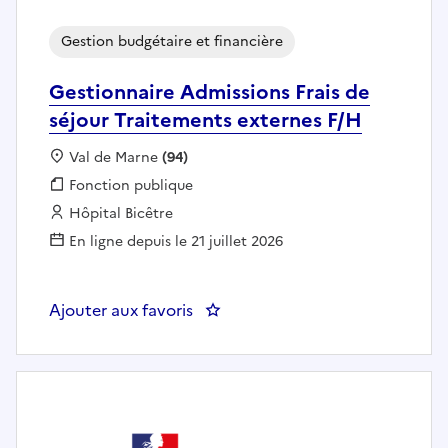
Gestion budgétaire et financière
Gestionnaire Admissions Frais de
séjour Traitements externes F/H
Localisation :
Val de Marne
(94)
Fonction publique :
Fonction publique
Employeur :
Hôpital Bicêtre
En ligne depuis le 21 juillet 2026
Ajouter aux favoris
: Gestionnaire Admissions Frais 