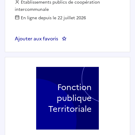
Employeur :
Etablissements publics de coopération
intercommunale
En ligne depuis le 22 juillet 2026
Ajouter aux favoris
: Chef du service pilotage budgét
Fonction
publique
Territoriale