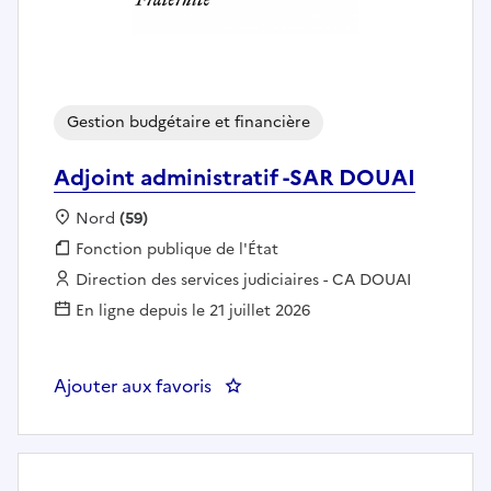
Gestion budgétaire et financière
Adjoint administratif -SAR DOUAI
Localisation :
Nord
(59)
Fonction publique :
Fonction publique de l'État
Employeur :
Direction des services judiciaires - CA DOUAI
En ligne depuis le 21 juillet 2026
Ajouter aux favoris
: Adjoint administratif -SA