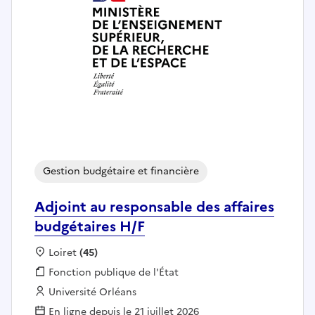
Gestion budgétaire et financière
Adjoint au responsable des affaires
budgétaires H/F
Localisation :
Loiret
(45)
Fonction publique :
Fonction publique de l'État
Employeur :
Université Orléans
En ligne depuis le 21 juillet 2026