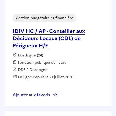
Gestion budgétaire et financière
IDIV HC / AP - Conseiller aux
Décideurs Locaux (CDL) de
Périgueux H/F
Localisation :
Dordogne
(24)
Fonction publique :
Fonction publique de l'État
Employeur :
DDFIP Dordogne
En ligne depuis le 21 juillet 2026
Ajouter aux favoris
: IDIV HC / AP - Conseiller aux 