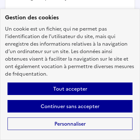
Gestion des cookies
Ajouter aux favoris
: GESTIONNAIRE ENGAGEMEN
Un cookie est un fichier, qui ne permet pas
l’identification de l’utilisateur du site, mais qui
enregistre des informations relatives à la navigation
Précédent
1
18
19
20
21
d’un ordinateur sur un site. Les données ainsi
22
23
24
78
Suivant
obtenues visent à faciliter la navigation sur le site et
ont également vocation à permettre diverses mesures
Aller à la page
de fréquentation.
Tout accepter
Continuer sans accepter
Téléchargez dès à
présent l'application
Personnaliser
mobile “Choisir le
service public”