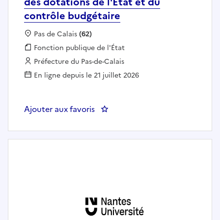
des dotations de l'État et du
contrôle budgétaire
Localisation :
Pas de Calais
(62)
Fonction publique :
Fonction publique de l'État
Employeur :
Préfecture du Pas-de-Calais
En ligne depuis le 21 juillet 2026
Ajouter aux favoris
: DCL - Adjoint.e au chef du