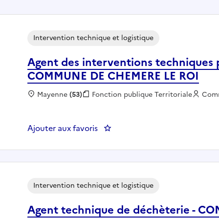
Intervention technique et logistique
Agent des interventions techniques po
COMMUNE DE CHEMERE LE ROI
Localisation :
Mayenne
(53)
Fonction publique :
Fonction publique Territoriale
Empl
Com
Ajouter aux favoris
: Agent des interventions tech
Intervention technique et logistique
Agent technique de déchèterie - 