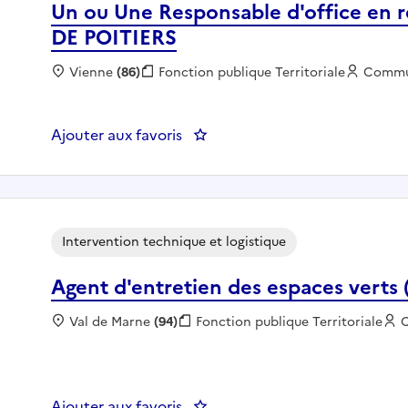
Un ou Une Responsable d'office en re
DE POITIERS
Localisation :
Vienne
(86)
Fonction publique :
Fonction publique Territoriale
Employ
Commu
Ajouter aux favoris
: Un ou Une Responsable d'offic
Intervention technique et logistique
Agent d'entretien des espaces verts (
Localisation :
Val de Marne
(94)
Fonction publique :
Fonction publique Territoriale
E
Ajouter aux favoris
: Agent d'entretien des espaces v