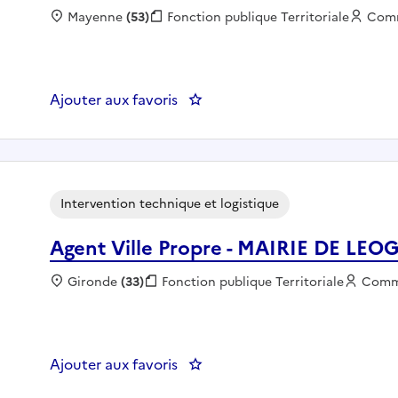
Localisation :
Mayenne
(53)
Fonction publique :
Fonction publique Territoriale
Empl
Com
Ajouter aux favoris
: Agent technique de déchète
Intervention technique et logistique
Agent Ville Propre - MAIRIE DE LE
Localisation :
Gironde
(33)
Fonction publique :
Fonction publique Territoriale
Emplo
Comm
Ajouter aux favoris
: Agent Ville Propre - MAIRIE