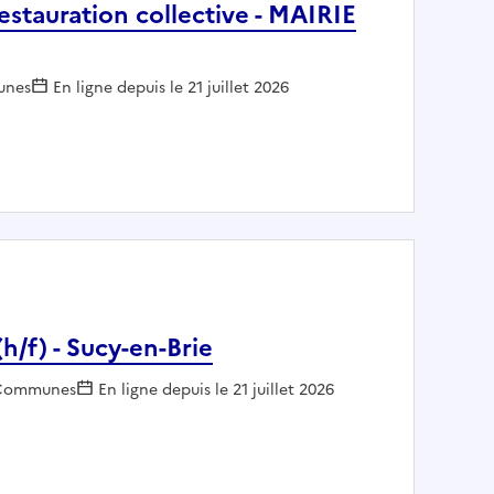
stauration collective - MAIRIE
eur :
nes
En ligne depuis le 21 juillet 2026
e en restauration collective - MAIRIE DE POITIERS
h/f) - Sucy-en-Brie
mployeur :
Communes
En ligne depuis le 21 juillet 2026
erts (h/f) - Sucy-en-Brie