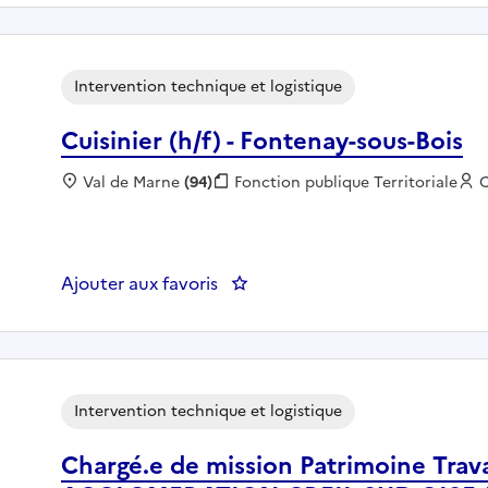
Intervention technique et logistique
Cuisinier (h/f) - Fontenay-sous-Bois
Localisation :
Val de Marne
(94)
Fonction publique :
Fonction publique Territoriale
E
Ajouter aux favoris
: Cuisinier (h/f) - Fontenay-sous-
Intervention technique et logistique
Chargé.e de mission Patrimoine Trav