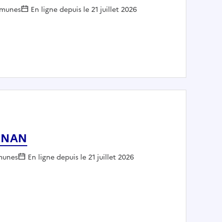
oyeur :
munes
En ligne depuis le 21 juillet 2026
rie - COMMUNE D ERNEE
OGNAN
yeur :
unes
En ligne depuis le 21 juillet 2026
 DE LEOGNAN