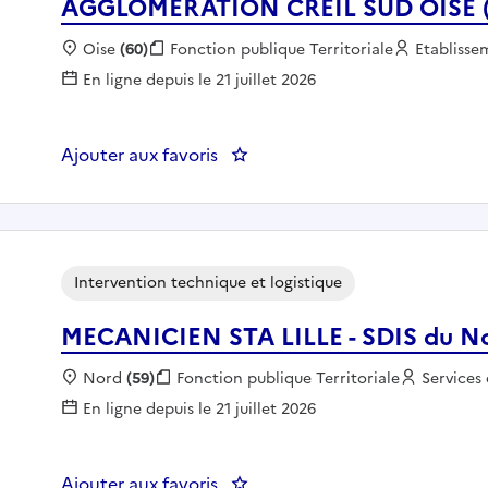
AGGLOMERATION CREIL SUD OISE 
Localisation :
Oise
(60)
Fonction publique :
Fonction publique Territoriale
Employeur
Etablisse
En ligne depuis le 21 juillet 2026
Ajouter aux favoris
: Chargé.e de mission Patrimo
Intervention technique et logistique
MECANICIEN STA LILLE - SDIS du N
Localisation :
Nord
(59)
Fonction publique :
Fonction publique Territoriale
Employeu
Services
En ligne depuis le 21 juillet 2026
Ajouter aux favoris
: MECANICIEN STA LILLE - SDIS