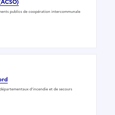
(ACSO)
 :
ments publics de coopération intercommunale
ine Travaux Réseaux - AGGLOMERATION CREIL SUD OISE (A
ord
r :
 départementaux d'incendie et de secours
 du Nord