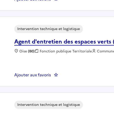
Intervention technique et logistique
Agent d'entretien des espaces verts
Localisation :
Oise
(60)
Fonction publique :
Fonction publique Territoriale
Employeur
Commun
Ajouter aux favoris
: Agent d'entretien des espaces
Intervention technique et logistique