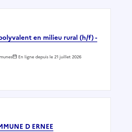
lyvalent en milieu rural (h/f) -
oyeur :
munes
En ligne depuis le 21 juillet 2026
niques polyvalent en milieu rural (h/f) - COMMUNE DE CHE
COMMUNE D ERNEE