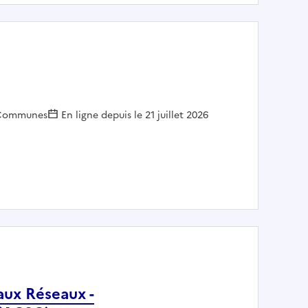
mployeur :
Communes
En ligne depuis le 21 juillet 2026
Bois
aux Réseaux -