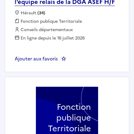
l'équipe relais de la DGA ASEF H/F
Localisation :
Hérault
(34)
Fonction publique :
Fonction publique Territoriale
Employeur :
Conseils départementaux
En ligne depuis le 16 juillet 2026
Ajouter aux favoris
: Infirmier·ère puériculteur·rice 
Fonction
publique
Territoriale