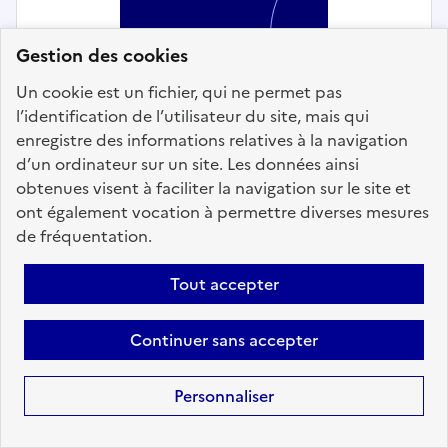
Gestion des cookies
Un cookie est un fichier, qui ne permet pas
l’identification de l’utilisateur du site, mais qui
Médical et paramédical
enregistre des informations relatives à la navigation
d’un ordinateur sur un site. Les données ainsi
DIETETICIEN
obtenues visent à faciliter la navigation sur le site et
ont également vocation à permettre diverses mesures
Localisation :
Vosges
(88)
de fréquentation.
Fonction publique :
Fonction publique Hospitalière
Employeur :
Centre Hospitalier Emile Durkheim d'Épinal
Tout accepter
En ligne depuis le 15 juillet 2026
Continuer sans accepter
Ajouter aux favoris
: DIETETICIEN
Personnaliser