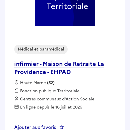
Territoriale
Médical et paramédical
infirmier - Maison de Retraite La
Providence - EHPAD
Localisation :
Haute-Marne
(52)
Fonction publique :
Fonction publique Territoriale
Employeur :
Centres communaux d'Action Sociale
En ligne depuis le 16 juillet 2026
Ajouter aux favoris
: infirmier - Maison de Retraite 