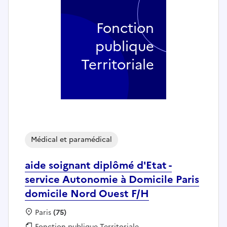
Fonction
publique
Territoriale
Médical et paramédical
aide soignant diplômé d'Etat -
service Autonomie à Domicile Paris
domicile Nord Ouest F/H
Localisation :
Paris
(75)
Fonction publique :
Fonction publique Territoriale