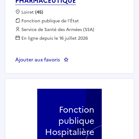
PHARMACEUTIQUE
Localisation :
Loiret
(45)
Fonction publique :
Fonction publique de l'État
Employeur :
Service de Santé des Armées (SSA)
En ligne depuis le 16 juillet 2026
Ajouter aux favoris
: OPERATEUR PRODUCTION PH
Fonction
publique
Hospitalière