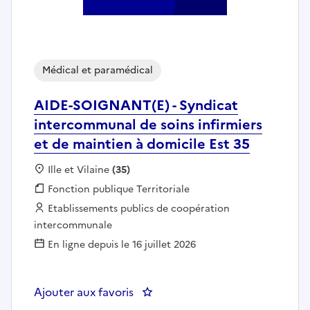
Médical et paramédical
AIDE-SOIGNANT(E) - Syndicat
intercommunal de soins infirmiers
et de maintien à domicile Est 35
Localisation :
Ille et Vilaine
(35)
Fonction publique :
Fonction publique Territoriale
Employeur :
Etablissements publics de coopération
intercommunale
En ligne depuis le 16 juillet 2026
Ajouter aux favoris
: AIDE-SOIGNANT(E) - Syndicat in