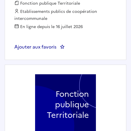
Fonction publique :
Fonction publique Territoriale
Employeur :
Etablissements publics de coopération
intercommunale
En ligne depuis le 16 juillet 2026
Ajouter aux favoris
: AIDE SOIGNANT(E) - CIAS VI
Fonction
publique
Territoriale