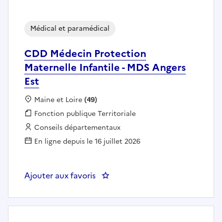
Médical et paramédical
CDD Médecin Protection
Maternelle Infantile - MDS Angers
Est
Localisation :
Maine et Loire
(49)
Fonction publique :
Fonction publique Territoriale
Employeur :
Conseils départementaux
En ligne depuis le 16 juillet 2026
Ajouter aux favoris
: CDD Médecin Protection Matern