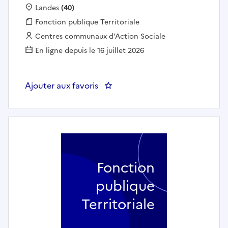
Localisation :
Landes
(40)
Fonction publique :
Fonction publique Territoriale
Employeur :
Centres communaux d'Action Sociale
En ligne depuis le 16 juillet 2026
Ajouter aux favoris
: Infirmier (ière) en EHPAD - E
Fonction
publique
Territoriale