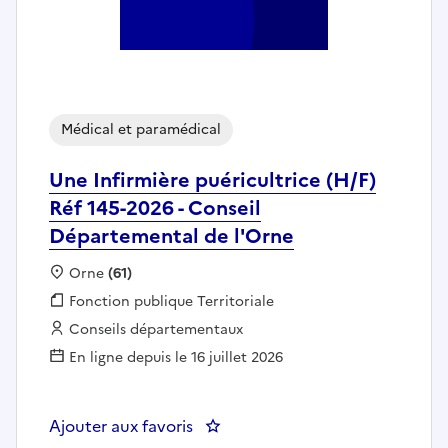
Médical et paramédical
Une Infirmière puéricultrice (H/F)
Réf 145-2026 - Conseil
Départemental de l'Orne
Localisation :
Orne
(61)
Fonction publique :
Fonction publique Territoriale
Employeur :
Conseils départementaux
En ligne depuis le 16 juillet 2026
Ajouter aux favoris
: Une Infirmière puéricultrice (H