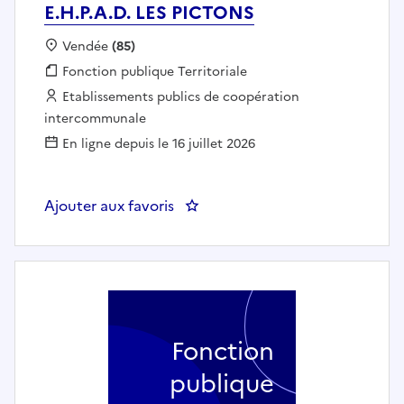
E.H.P.A.D. LES PICTONS
Localisation :
Vendée
(85)
Fonction publique :
Fonction publique Territoriale
Employeur :
Etablissements publics de coopération
intercommunale
En ligne depuis le 16 juillet 2026
Ajouter aux favoris
: INFIRMIER EN SOINS GÉNÉRAUX 
Fonction
publique