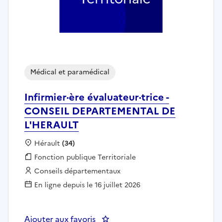
Médical et paramédical
Infirmier·ère évaluateur·trice -
CONSEIL DEPARTEMENTAL DE
L'HERAULT
Localisation :
Hérault
(34)
Fonction publique :
Fonction publique Territoriale
Employeur :
Conseils départementaux
En ligne depuis le 16 juillet 2026
Ajouter aux favoris
: Infirmier·ère évaluateur·tri