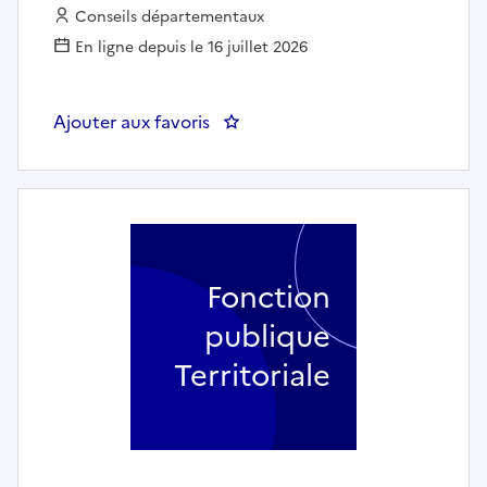
Employeur :
Conseils départementaux
En ligne depuis le 16 juillet 2026
Ajouter aux favoris
: Médecin référent·e et coordonn
Fonction
publique
Territoriale