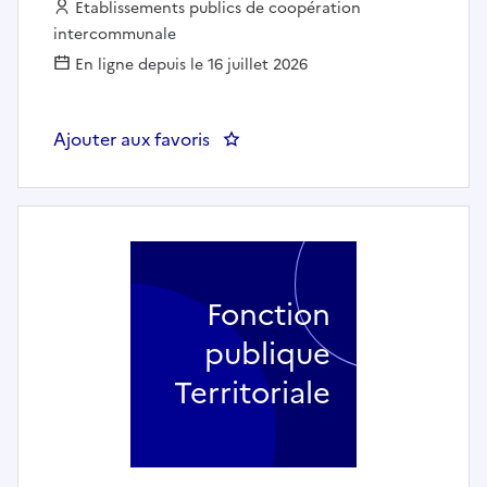
Employeur :
Etablissements publics de coopération
intercommunale
En ligne depuis le 16 juillet 2026
Ajouter aux favoris
: AIDE-SOIGNANTE EHPAD (H/F) 
Fonction
publique
Territoriale