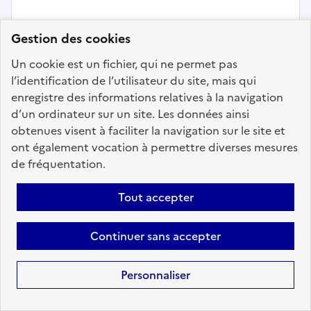
Gestion des cookies
Un cookie est un fichier, qui ne permet pas
l’identification de l’utilisateur du site, mais qui
enregistre des informations relatives à la navigation
d’un ordinateur sur un site. Les données ainsi
obtenues visent à faciliter la navigation sur le site et
ont également vocation à permettre diverses mesures
de fréquentation.
Tout accepter
Organisation, contrôle et évaluation
Continuer sans accepter
Contrôleur territorial pluri-filières
Personnaliser
Localisation :
Gironde
(33)
Fonction publique :
Fonction publique de l'État