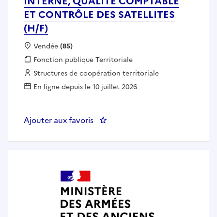
INTERNE, QUALITÉ COMPTABLE
ET CONTRÔLE DES SATELLITES
(H/F)
Localisation :
Vendée
(85)
Fonction publique :
Fonction publique Territoriale
Employeur :
Structures de coopération territoriale
En ligne depuis le 10 juillet 2026
Ajouter aux favoris
: CHARGÉ DE PROJET CONTRÔLE