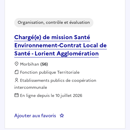
Organisation, contrôle et évaluation
Chargé(e) de mission Santé
Environnement-Contrat Local de
Santé - Lorient Agglomération
Localisation :
Morbihan
(56)
Fonction publique :
Fonction publique Territoriale
Employeur :
Etablissements publics de coopération
intercommunale
En ligne depuis le 10 juillet 2026
Ajouter aux favoris
: Chargé(e) de mission Santé En