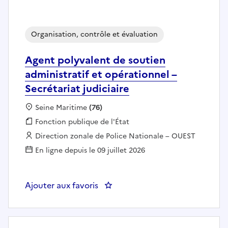
Organisation, contrôle et évaluation
Agent polyvalent de soutien
administratif et opérationnel –
Secrétariat judiciaire
Localisation :
Seine Maritime
(76)
Fonction publique :
Fonction publique de l'État
Employeur :
Direction zonale de Police Nationale – OUEST
En ligne depuis le 09 juillet 2026
Ajouter aux favoris
: Agent polyvalent de soutien adm