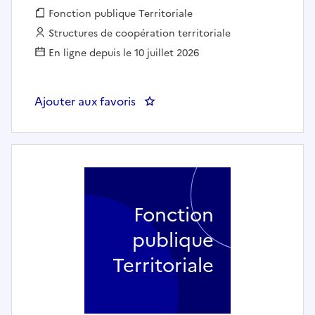
Fonction publique :
Fonction publique Territoriale
Employeur :
Structures de coopération territoriale
En ligne depuis le 10 juillet 2026
Ajouter aux favoris
: UN CHARGÉ(E) D’ETUDES ET 
Fonction
publique
Territoriale