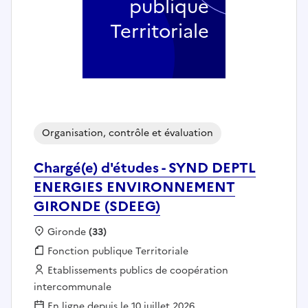
publique
Territoriale
Organisation, contrôle et évaluation
Chargé(e) d'études - SYND DEPTL
ENERGIES ENVIRONNEMENT
GIRONDE (SDEEG)
Localisation :
Gironde
(33)
Fonction publique :
Fonction publique Territoriale
Employeur :
Etablissements publics de coopération
intercommunale
En ligne depuis le 10 juillet 2026