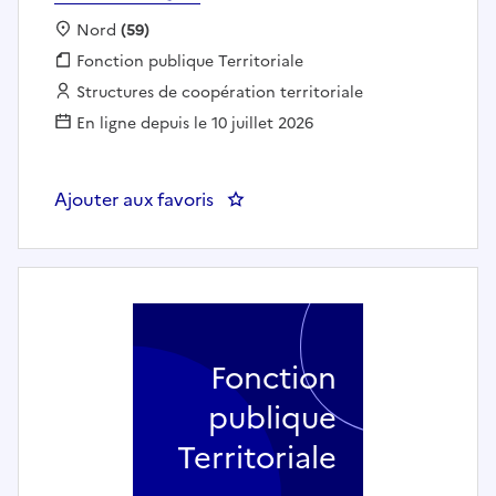
Localisation :
Nord
(59)
Fonction publique :
Fonction publique Territoriale
Employeur :
Structures de coopération territoriale
En ligne depuis le 10 juillet 2026
Ajouter aux favoris
: Consultant Qualité Process
Fonction
publique
Territoriale