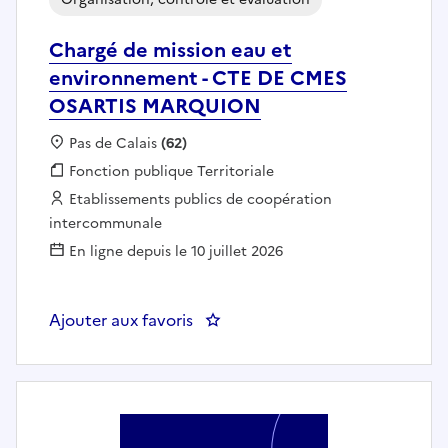
Chargé de mission eau et
environnement - CTE DE CMES
OSARTIS MARQUION
Localisation :
Pas de Calais
(62)
Fonction publique :
Fonction publique Territoriale
Employeur :
Etablissements publics de coopération
intercommunale
En ligne depuis le 10 juillet 2026
Ajouter aux favoris
: Chargé de mission eau et en