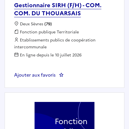
Gestionnaire SIRH (F/H) - COM.
COM. DU THOUARSAIS
Localisation :
Deux Sèvres
(79)
Fonction publique :
Fonction publique Territoriale
Employeur :
Etablissements publics de coopération
intercommunale
En ligne depuis le 10 juillet 2026
Ajouter aux favoris
: Gestionnaire SIRH (F/H) - C
Fonction