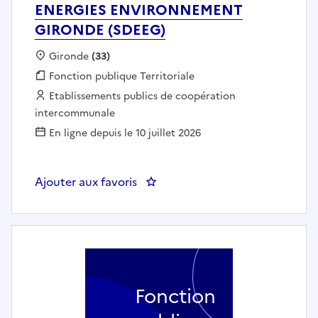
ENERGIES ENVIRONNEMENT
GIRONDE (SDEEG)
Localisation :
Gironde
(33)
Fonction publique :
Fonction publique Territoriale
Employeur :
Etablissements publics de coopération
intercommunale
En ligne depuis le 10 juillet 2026
Ajouter aux favoris
: Chargé(e) d'études - SYND 
Fonction