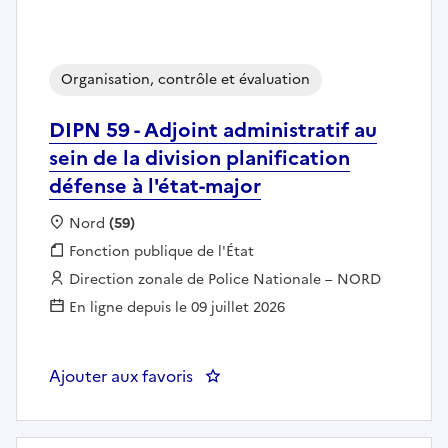
Organisation, contrôle et évaluation
DIPN 59 - Adjoint administratif au
sein de la division planification
défense à l'état-major
Localisation :
Nord
(59)
Fonction publique :
Fonction publique de l'État
Employeur :
Direction zonale de Police Nationale – NORD
En ligne depuis le 09 juillet 2026
Ajouter aux favoris
: DIPN 59 - Adjoint administratif 