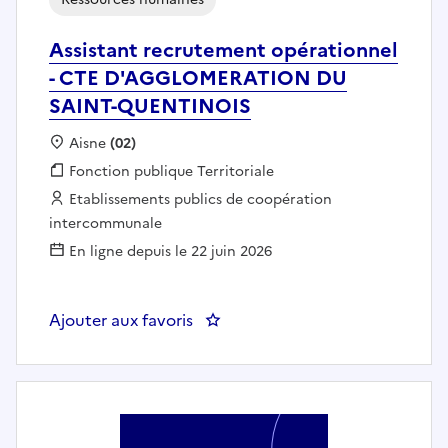
Assistant recrutement opérationnel
- CTE D'AGGLOMERATION DU
SAINT-QUENTINOIS
Localisation :
Aisne
(02)
Fonction publique :
Fonction publique Territoriale
Employeur :
Etablissements publics de coopération
intercommunale
En ligne depuis le 22 juin 2026
Ajouter aux favoris
: Assistant recrutement opér