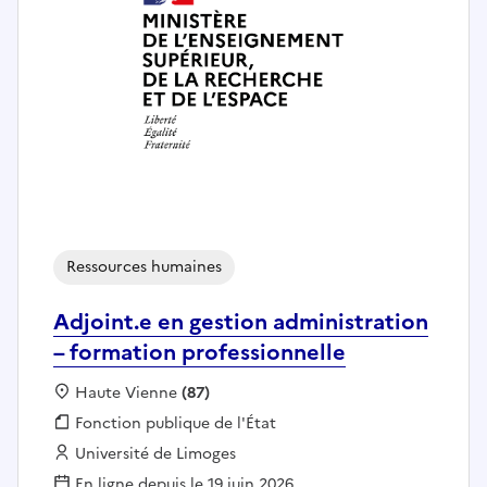
Ressources humaines
Adjoint.e en gestion administration
– formation professionnelle
Localisation :
Haute Vienne
(87)
Fonction publique :
Fonction publique de l'État
Employeur :
Université de Limoges
En ligne depuis le 19 juin 2026