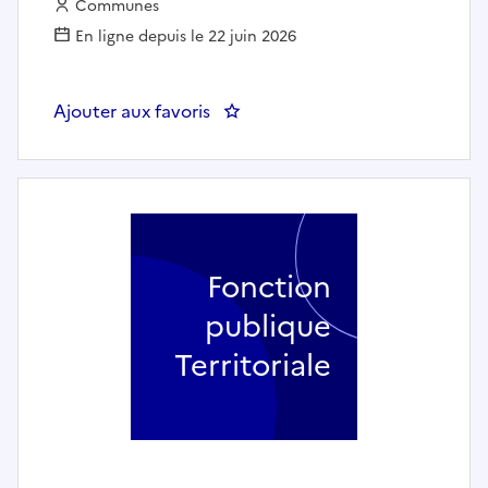
Employeur :
Communes
En ligne depuis le 22 juin 2026
Ajouter aux favoris
: Assistante administrative - V
Fonction
publique
Territoriale