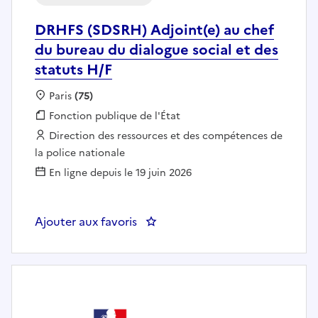
DRHFS (SDSRH) Adjoint(e) au chef
du bureau du dialogue social et des
statuts H/F
Localisation :
Paris
(75)
Fonction publique :
Fonction publique de l'État
Employeur :
Direction des ressources et des compétences de
la police nationale
En ligne depuis le 19 juin 2026
Ajouter aux favoris
: DRHFS (SDSRH) Adjoint(e) au ch