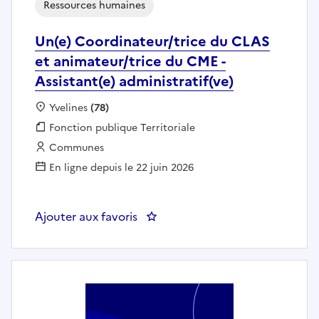
Ressources humaines
Un(e) Coordinateur/trice du CLAS
et animateur/trice du CME -
Assistant(e) administratif(ve)
Localisation :
Yvelines
(78)
Fonction publique :
Fonction publique Territoriale
Employeur :
Communes
En ligne depuis le 22 juin 2026
Ajouter aux favoris
: Un(e) Coordinateur/trice du CLA