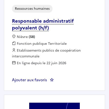
Ressources humaines
Responsable administratif
polyvalent (h/f)
Localisation :
Nièvre
(58)
Fonction publique :
Fonction publique Territoriale
Employeur :
Etablissements publics de coopération
intercommunale
En ligne depuis le 22 juin 2026
Ajouter aux favoris
: Responsable administratif polyv