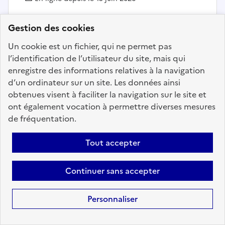
Gestion des cookies
Ajouter aux favoris
: Adjoint.e en gestion administra
Un cookie est un fichier, qui ne permet pas
l’identification de l’utilisateur du site, mais qui
enregistre des informations relatives à la navigation
Précédent
1
149
150
151
152
d’un ordinateur sur un site. Les données ainsi
obtenues visent à faciliter la navigation sur le site et
153
154
155
200
Suivant
ont également vocation à permettre diverses mesures
de fréquentation.
Aller à la page
Tout accepter
Continuer sans accepter
Téléchargez dès à
présent l'application
Personnaliser
mobile “Choisir le