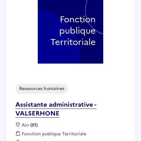
Fonction
publique
Territoriale
Ressources humaines
Assistante administrative -
VALSERHONE
Localisation :
Ain
(01)
Fonction publique :
Fonction publique Territoriale