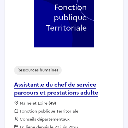
Fonction
publique
Territoriale
Ressources humaines
Assistant.e du chef de service
parcours et prestations adulte
Localisation :
Maine et Loire
(49)
Fonction publique :
Fonction publique Territoriale
Employeur :
Conseils départementaux
En ligne depuis le 22 juin 2026