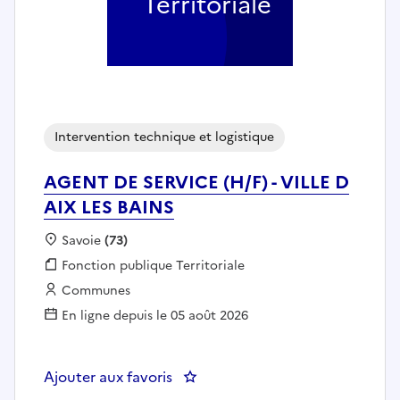
Territoriale
Intervention technique et logistique
AGENT DE SERVICE (H/F) - VILLE D
AIX LES BAINS
Localisation :
Savoie
(73)
Fonction publique :
Fonction publique Territoriale
Employeur :
Communes
En ligne depuis le 05 août 2026
Ajouter aux favoris
: AGENT DE SERVICE (H/F) - VIL