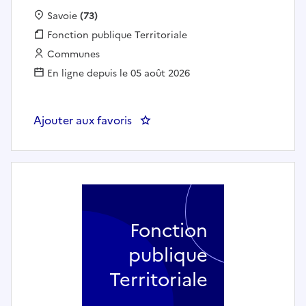
Localisation :
Savoie
(73)
Fonction publique :
Fonction publique Territoriale
Employeur :
Communes
En ligne depuis le 05 août 2026
Ajouter aux favoris
: AGENT DE SERVICE (H/F) - VIL
Fonction
publique
Territoriale