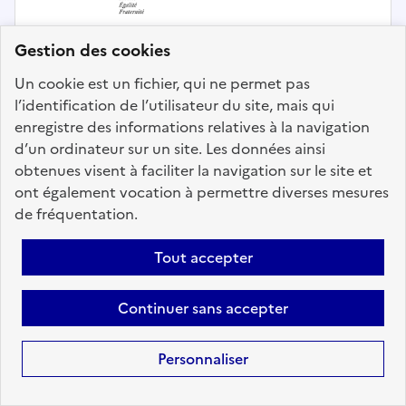
Gestion des cookies
Un cookie est un fichier, qui ne permet pas
l’identification de l’utilisateur du site, mais qui
enregistre des informations relatives à la navigation
Intervention technique et logistique
d’un ordinateur sur un site. Les données ainsi
obtenues visent à faciliter la navigation sur le site et
Chef.fe d'équipe d'exploitation CEI
ont également vocation à permettre diverses mesures
Aigueblanche-Albertville
de fréquentation.
Localisation :
Savoie
(73)
Tout accepter
Fonction publique :
Fonction publique de l'État
Employeur :
Direction Interdépartementale des Routes
Continuer sans accepter
Centre-Est (DIRCE)
En ligne depuis le 04 août 2026
Personnaliser
Ajouter aux favoris
: Chef.fe d'équipe d'exploitatio