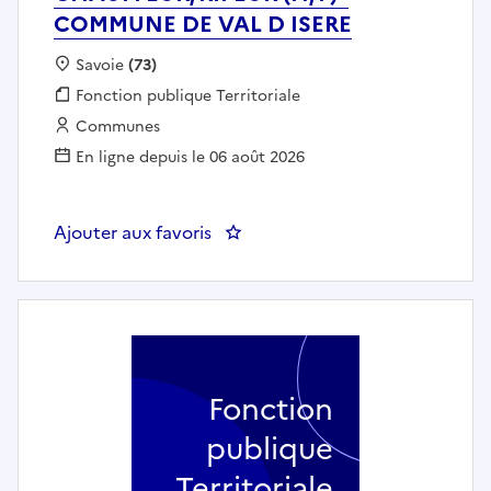
COMMUNE DE VAL D ISERE
Localisation :
Savoie
(73)
Fonction publique :
Fonction publique Territoriale
Employeur :
Communes
En ligne depuis le 06 août 2026
Ajouter aux favoris
: CHAUFFEUR/RIPEUR (H/F) - C
Fonction
publique
Territoriale