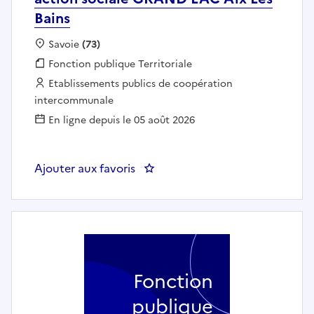
Bains
Localisation :
Savoie
(73)
Fonction publique :
Fonction publique Territoriale
Employeur :
Etablissements publics de coopération
intercommunale
En ligne depuis le 05 août 2026
Ajouter aux favoris
: RESPONSABLE HÉBERGEMENT (H/F
Fonction
publique