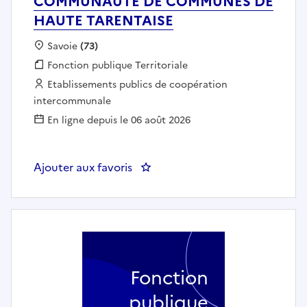
COMMUNAUTE DE COMMUNES DE
HAUTE TARENTAISE
Localisation :
Savoie
(73)
Fonction publique :
Fonction publique Territoriale
Employeur :
Etablissements publics de coopération
intercommunale
En ligne depuis le 06 août 2026
Ajouter aux favoris
: PROFESSEUR DE GUITARE (H
Fonction
publique