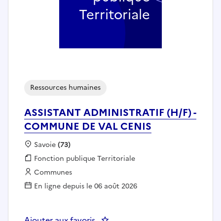
Territoriale
Ressources humaines
ASSISTANT ADMINISTRATIF (H/F) -
COMMUNE DE VAL CENIS
Localisation :
Savoie
(73)
Fonction publique :
Fonction publique Territoriale
Employeur :
Communes
En ligne depuis le 06 août 2026
Ajouter aux favoris
: ASSISTANT ADMINISTRATIF (H