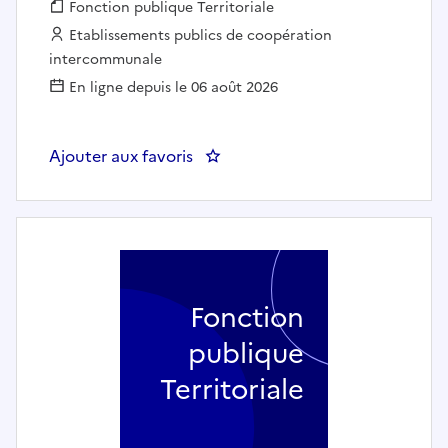
Fonction publique :
Fonction publique Territoriale
Employeur :
Etablissements publics de coopération
intercommunale
En ligne depuis le 06 août 2026
Ajouter aux favoris
: CHAUFFEUR POIDS LOURD GR
Fonction
publique
Territoriale