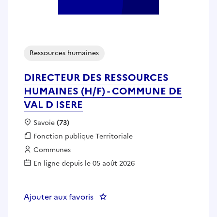
Ressources humaines
DIRECTEUR DES RESSOURCES
HUMAINES (H/F) - COMMUNE DE
VAL D ISERE
Localisation :
Savoie
(73)
Fonction publique :
Fonction publique Territoriale
Employeur :
Communes
En ligne depuis le 05 août 2026
Ajouter aux favoris
: DIRECTEUR DES RESSOURCES 