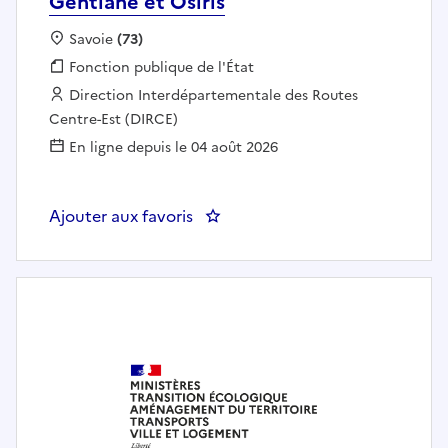
Gentiane et Osiris
Localisation :
Savoie
(73)
Fonction publique :
Fonction publique de l'État
Employeur :
Direction Interdépartementale des Routes
Centre-Est (DIRCE)
En ligne depuis le 04 août 2026
Ajouter aux favoris
: Technicien.ne de maintenance 