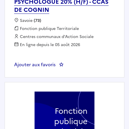
PSYCHOLOGUE 20% (H/F) - CCAS
DE COGNIN
Localisation :
Savoie
(73)
Fonction publique :
Fonction publique Territoriale
Employeur :
Centres communaux d'Action Sociale
En ligne depuis le 05 août 2026
Ajouter aux favoris
: PSYCHOLOGUE 20% (H/F) - C
Fonction
publique