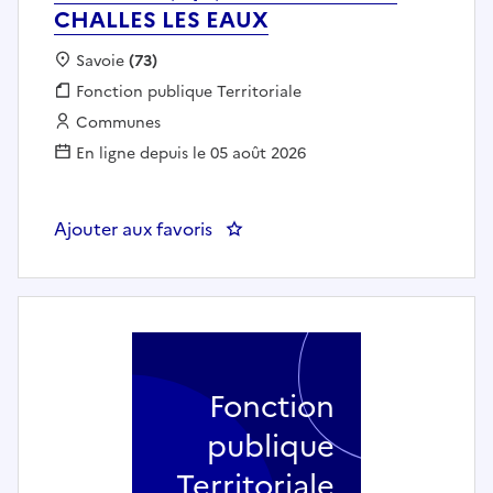
CHALLES LES EAUX
Localisation :
Savoie
(73)
Fonction publique :
Fonction publique Territoriale
Employeur :
Communes
En ligne depuis le 05 août 2026
Ajouter aux favoris
: RESPONSABLE RELAIS PETITE 
Fonction
publique
Territoriale