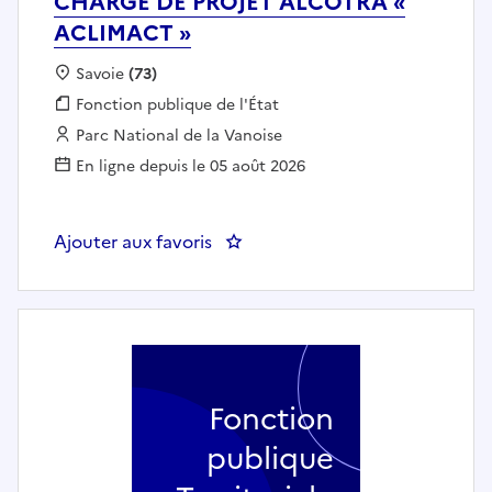
CHARGÉ DE PROJET ALCOTRA «
ACLIMACT »
Localisation :
Savoie
(73)
Fonction publique :
Fonction publique de l'État
Employeur :
Parc National de la Vanoise
En ligne depuis le 05 août 2026
Ajouter aux favoris
: CHARGÉ DE PROJET ALCOTRA 
Fonction
publique