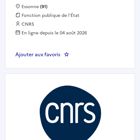
Localisation :
Essonne
(91)
Fonction publique :
Fonction publique de l'État
Employeur :
CNRS
En ligne depuis le 04 août 2026
Ajouter aux favoris
: CDD Doctorant en biologie - Vir