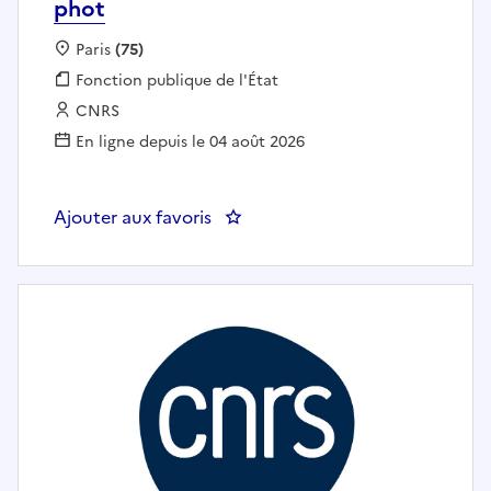
phot
Localisation :
Paris
(75)
Fonction publique :
Fonction publique de l'État
Employeur :
CNRS
En ligne depuis le 04 août 2026
Ajouter aux favoris
: H/F Doctorat sur les impacts s