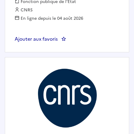
Fonction publique :
Fonction publique de l'État
Employeur :
CNRS
En ligne depuis le 04 août 2026
Ajouter aux favoris
: H/F Chercheur post-doctoral en