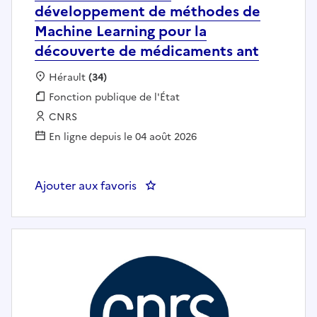
développement de méthodes de
Machine Learning pour la
découverte de médicaments ant
Localisation :
Hérault
(34)
Fonction publique :
Fonction publique de l'État
Employeur :
CNRS
En ligne depuis le 04 août 2026
Ajouter aux favoris
: Bioinformaticien en développ