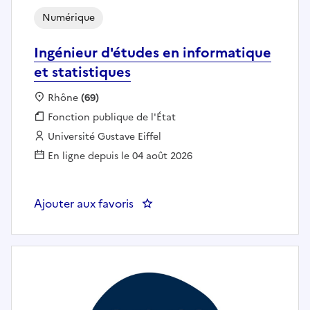
Numérique
Ingénieur d'études en informatique
et statistiques
Localisation :
Rhône
(69)
Fonction publique :
Fonction publique de l'État
Employeur :
Université Gustave Eiffel
En ligne depuis le 04 août 2026
Ajouter aux favoris
: Ingénieur d'études en informati