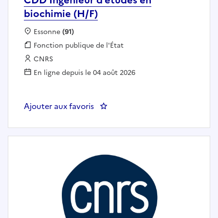
biochimie (H/F)
Localisation :
Essonne
(91)
Fonction publique :
Fonction publique de l'État
Employeur :
CNRS
En ligne depuis le 04 août 2026
Ajouter aux favoris
: CDD Ingénieur d’études en bioc