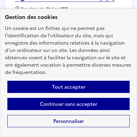
Localisation :
Bouches du Rhône
(13)
Gestion des cookies
Fonction publique :
Fonction publique de l'État
Employeur :
CNRS
Un cookie est un fichier, qui ne permet pas
En ligne depuis le 04 août 2026
l’identification de l’utilisateur du site, mais qui
enregistre des informations relatives à la navigation
d’un ordinateur sur un site. Les données ainsi
Ajouter aux favoris
: Ingénieur électrotechnicien (H/
obtenues visent à faciliter la navigation sur le site et
ont également vocation à permettre diverses mesures
de fréquentation.
Précédent
1
2
3
4
5
6
Tout accepter
200
Suivant
Continuer sans accepter
Aller à la page
Personnaliser