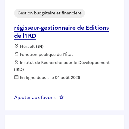
Gestion budgétaire et financière
régisseur-gestionnaire de Editions
de l'IRD
Localisation :
Hérault
(34)
Fonction publique :
Fonction publique de l'État
Employeur :
Institut de Recherche pour le Développement
(IRD)
En ligne depuis le 04 août 2026
Ajouter aux favoris
: régisseur-gestionnaire de Editio