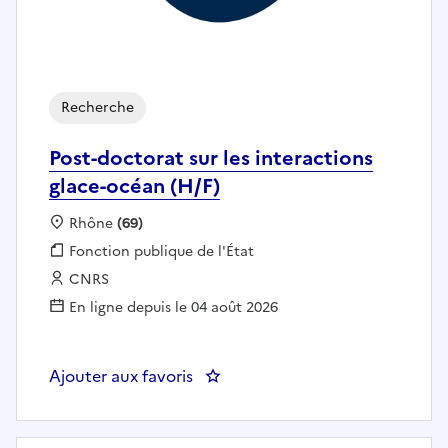
Recherche
Post-doctorat sur les interactions
glace-océan (H/F)
Localisation :
Rhône
(69)
Fonction publique :
Fonction publique de l'État
Employeur :
CNRS
En ligne depuis le 04 août 2026
Ajouter aux favoris
: Post-doctorat sur les interactio