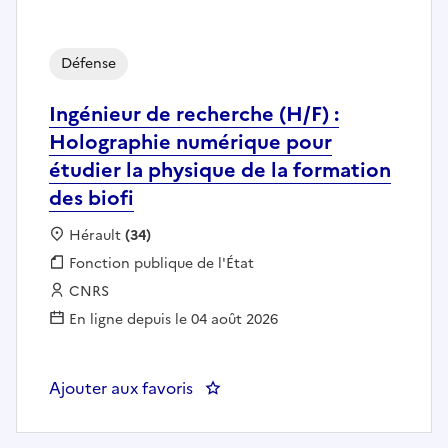
Défense
Ingénieur de recherche (H/F) :
Holographie numérique pour
étudier la physique de la formation
des biofi
Localisation :
Hérault
(34)
Fonction publique :
Fonction publique de l'État
Employeur :
CNRS
En ligne depuis le 04 août 2026
Ajouter aux favoris
: Ingénieur de recherche (H/F) :