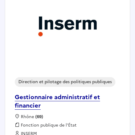
Direction et pilotage des politiques publiques
Gestionnaire administratif et
financier
Localisation :
Rhône
(69)
Fonction publique :
Fonction publique de l'État
Employeur :
INSERM