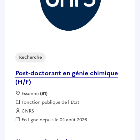
Recherche
Post-doctorant en génie chimique
(H/F)
Localisation :
Essonne
(91)
Fonction publique :
Fonction publique de l'État
Employeur :
CNRS
En ligne depuis le 04 août 2026