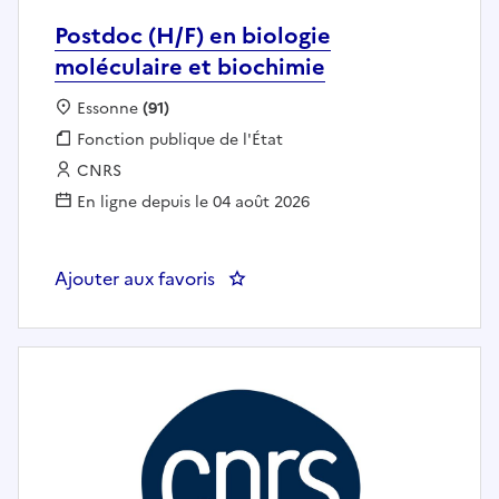
Postdoc (H/F) en biologie
moléculaire et biochimie
Localisation :
Essonne
(91)
Fonction publique :
Fonction publique de l'État
Employeur :
CNRS
En ligne depuis le 04 août 2026
Ajouter aux favoris
: Postdoc (H/F) en biologie moléc