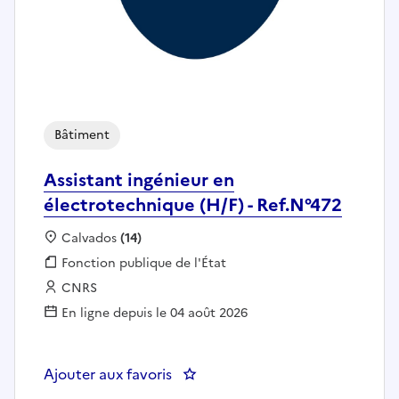
Bâtiment
Assistant ingénieur en
électrotechnique (H/F) - Ref.N°472
Localisation :
Calvados
(14)
Fonction publique :
Fonction publique de l'État
Employeur :
CNRS
En ligne depuis le 04 août 2026
Ajouter aux favoris
: Assistant ingénieur en électrot