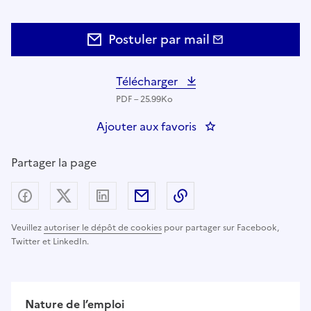
Postuler par mail
Télécharger
PDF – 25.99Ko
Ajouter aux favoris
: Adjoint administra
Partager la page
Partager sur Facebook
Partager sur X (anciennement Twitter) - nouv
Partager sur LinkedIn
Partager par email
Copier dans le presse
Veuillez
autoriser le dépôt de cookies
pour partager sur Facebook,
Twitter et LinkedIn.
Nature de l’emploi