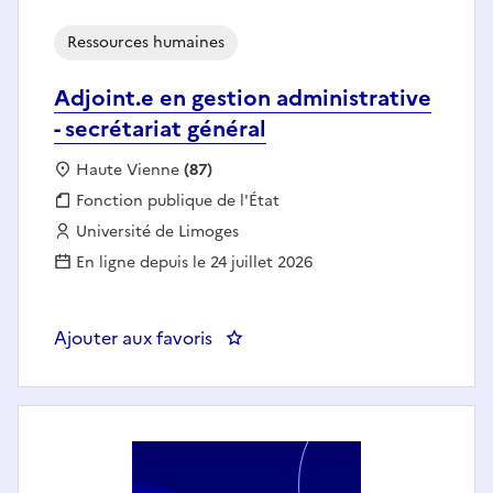
Ressources humaines
Adjoint.e en gestion administrative
- secrétariat général
Localisation :
Haute Vienne
(87)
Fonction publique :
Fonction publique de l'État
Employeur :
Université de Limoges
En ligne depuis le 24 juillet 2026
Ajouter aux favoris
: Adjoint.e en gestion administrat