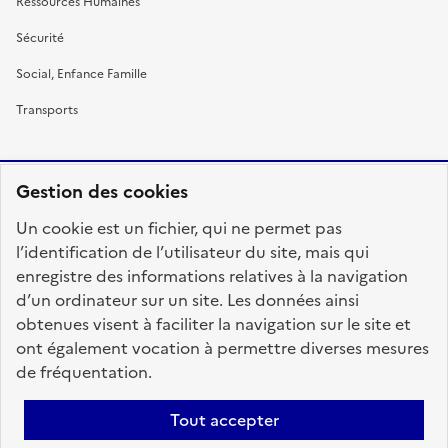
Ressources Humaines
Sécurité
Social, Enfance Famille
Transports
Gestion des cookies
RÉPUBLIQUE
Un cookie est un fichier, qui ne permet pas
FRANÇAISE
l’identification de l’utilisateur du site, mais qui
enregistre des informations relatives à la navigation
d’un ordinateur sur un site. Les données ainsi
obtenues visent à faciliter la navigation sur le site et
fonction-publique.gouv.fr
legifrance.gouv.fr
ont également vocation à permettre diverses mesures
de fréquentation.
gouvernement.fr
service-public.fr
data.gouv.fr
Tout accepter
Plan du site
Accessibilité : totalement conforme