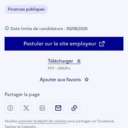
Finances publiques
Domaine :
Date limite de candidature : 30/08/2026
Postuler sur le site employeur
Télécharger
PDF – 26.62Ko
Ajouter aux favoris
Partager la page
Partager sur Facebook
Partager sur X (anciennement Twitter) - nouv
Partager sur LinkedIn
Partager par email
Copier dans le presse
Veuillez
autoriser le dépôt de cookies
pour partager sur Facebook,
Twitter et LinkedIn.