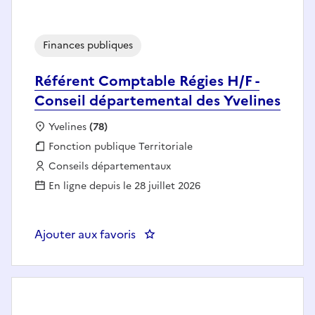
Finances publiques
Référent Comptable Régies H/F -
Conseil départemental des Yvelines
Localisation :
Yvelines
(78)
Fonction publique :
Fonction publique Territoriale
Employeur :
Conseils départementaux
En ligne depuis le 28 juillet 2026
Ajouter aux favoris
: Référent Comptable Régies H/F