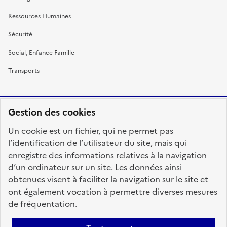
Ressources Humaines
Sécurité
Social, Enfance Famille
Transports
Gestion des cookies
RÉPUBLIQUE
Un cookie est un fichier, qui ne permet pas
FRANÇAISE
l’identification de l’utilisateur du site, mais qui
enregistre des informations relatives à la navigation
d’un ordinateur sur un site. Les données ainsi
obtenues visent à faciliter la navigation sur le site et
fonction-publique.gouv.fr
legifrance.gouv.fr
ont également vocation à permettre diverses mesures
de fréquentation.
gouvernement.fr
service-public.fr
data.gouv.fr