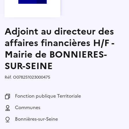
Adjoint au directeur des
affaires financières H/F -
Mairie de BONNIERES-
SUR-SEINE
Réf.
Référence :
O078251023000475
Fonction publique :
Fonction publique Territoriale
Employeur :
Communes
Localisation :
Bonnières-sur-Seine