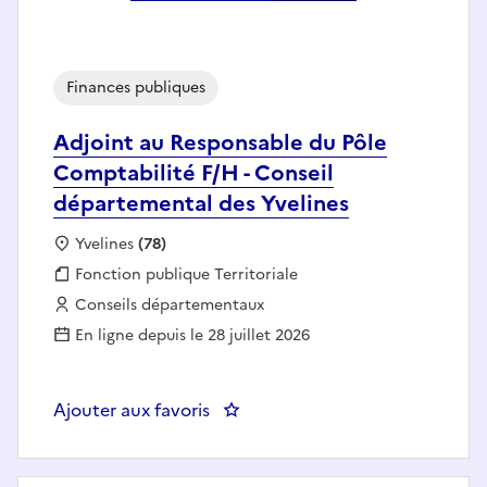
Finances publiques
Adjoint au Responsable du Pôle
Comptabilité F/H - Conseil
départemental des Yvelines
Localisation :
Yvelines
(78)
Fonction publique :
Fonction publique Territoriale
Employeur :
Conseils départementaux
En ligne depuis le 28 juillet 2026
Ajouter aux favoris
: Adjoint au Responsable du Pôle