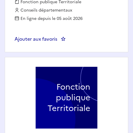
Fonction publique :
Fonction publique Territoriale
Employeur :
Conseils départementaux
En ligne depuis le 05 août 2026
Ajouter aux favoris
: Assistant comptable (H/F) - Co
Fonction
publique
Territoriale