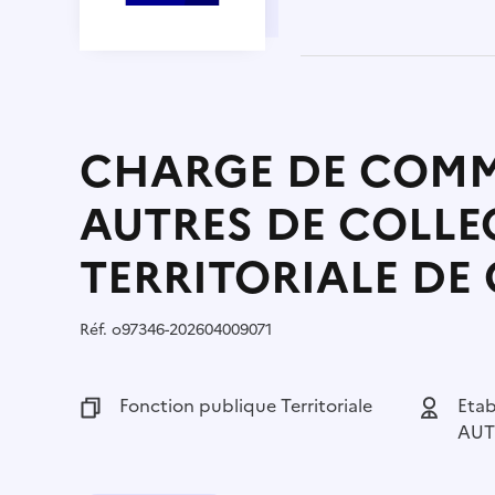
CHARGE DE COMM
AUTRES DE COLLE
TERRITORIALE DE
Réf.
Référence :
o97346-202604009071
Fonction publique :
Fonction publique Territoriale
Employeu
Etab
AUT