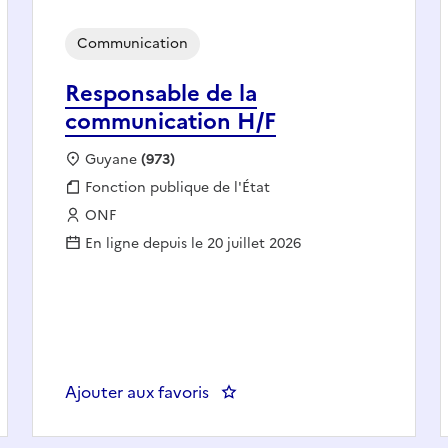
Communication
Responsable de la
communication H/F
Localisation :
Guyane
(973)
Fonction publique :
Fonction publique de l'État
Employeur :
ONF
En ligne depuis le 20 juillet 2026
us tremplin - FSE
Ajouter aux favoris
: Responsable de la communic