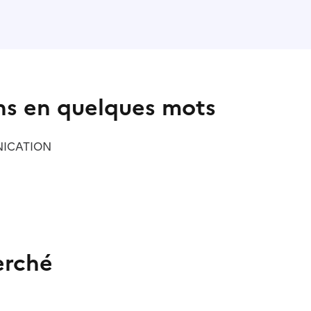
ns en quelques mots
ICATION
erché