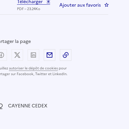
Télécharger
Ajouter aux favoris
: CHARGE D
PDF – 23.24Ko
rtager la page
Partager sur Facebook
Partager sur X (anciennement Twitter) - nouvelle
Partager sur LinkedIn
Partager par email
Copier dans le presse-pap
uillez
autoriser le dépôt de cookies
pour
rtager sur Facebook, Twitter et LinkedIn.
ocalisation :
CAYENNE CEDEX