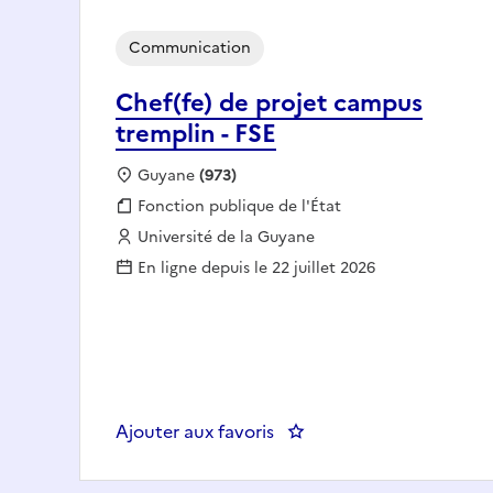
Communication
Chef(fe) de projet campus
tremplin - FSE
Localisation :
Guyane
(973)
Fonction publique :
Fonction publique de l'État
Employeur :
Université de la Guyane
En ligne depuis le 22 juillet 2026
Ajouter aux favoris
: Chef(fe) de projet camp