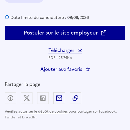
Domaine :
Date limite de candidature : 09/08/2026
Postuler sur le site employeur
Télécharger
PDF – 25.74Ko
Ajouter aux favoris
: Chargé de communic
Partager la page
Partager sur Facebook
Partager sur X (anciennement Twitter) - nouv
Partager sur LinkedIn
Partager par email
Copier dans le presse
Veuillez
autoriser le dépôt de cookies
pour partager sur Facebook,
Twitter et LinkedIn.