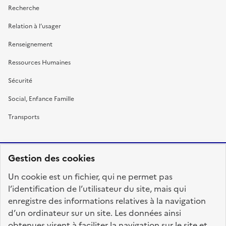
Recherche
Relation à l’usager
Renseignement
Ressources Humaines
Sécurité
Social, Enfance Famille
Transports
Gestion des cookies
RÉPUBLIQUE
Un cookie est un fichier, qui ne permet pas
FRANÇAISE
l’identification de l’utilisateur du site, mais qui
enregistre des informations relatives à la navigation
d’un ordinateur sur un site. Les données ainsi
obtenues visent à faciliter la navigation sur le site et