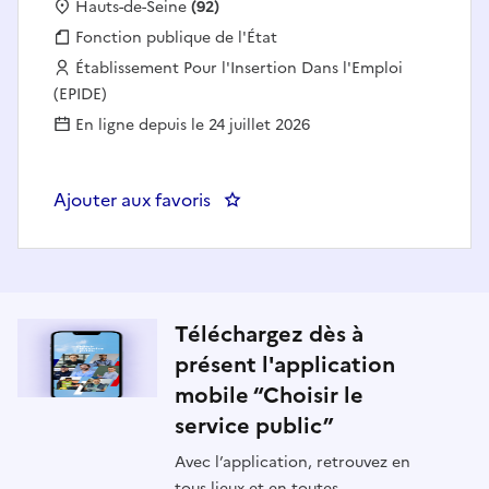
Localisation :
Hauts-de-Seine
(92)
Fonction publique :
Fonction publique de l'État
Employeur :
Établissement Pour l'Insertion Dans l'Emploi
(EPIDE)
En ligne depuis le 24 juillet 2026
Ajouter aux favoris
: Coordonnateur communication 
Téléchargez dès à
présent l'application
mobile “Choisir le
service public”
Avec l’application, retrouvez en
tous lieux et en toutes