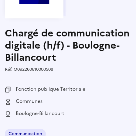
Chargé de communication
digitale (h/f) - Boulogne-
Billancourt
Réf.
Référence :
O092260610000508
Fonction publique :
Fonction publique Territoriale
Employeur :
Communes
Localisation :
Boulogne-Billancourt
Communication