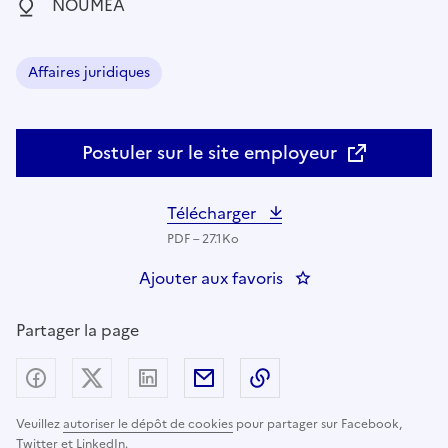
Localisation :
NOUMEA
Affaires juridiques
Domaine :
Postuler sur le site employeur
Télécharger
PDF – 27.1Ko
Ajouter aux favoris
: Collaborateur au Bu
Partager la page
Partager sur Facebook
Partager sur X (anciennement Twitter) - nouv
Partager sur LinkedIn
Partager par email
Copier dans le presse
Veuillez
autoriser le dépôt de cookies
pour partager sur Facebook,
Twitter et LinkedIn.