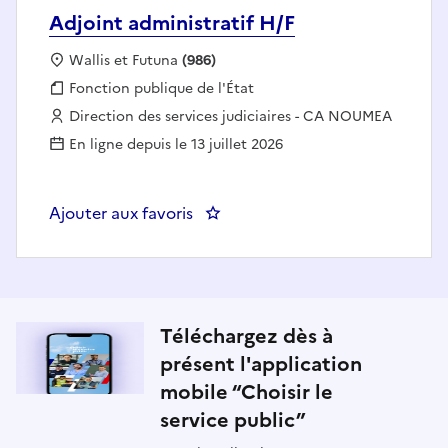
Adjoint administratif H/F
Localisation :
Wallis et Futuna
(986)
Fonction publique :
Fonction publique de l'État
Employeur :
Direction des services judiciaires - CA NOUMEA
En ligne depuis le 13 juillet 2026
Ajouter aux favoris
: Adjoint administratif H/F
Téléchargez dès à
présent l'application
mobile “Choisir le
service public”