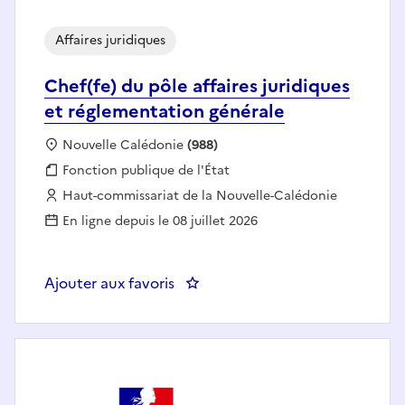
Affaires juridiques
Chef(fe) du pôle affaires juridiques
et réglementation générale
Localisation :
Nouvelle Calédonie
(988)
Fonction publique :
Fonction publique de l'État
Employeur :
Haut-commissariat de la Nouvelle-Calédonie
En ligne depuis le 08 juillet 2026
Ajouter aux favoris
: Chef(fe) du pôle affaires jurid