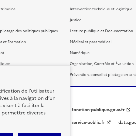
atrimoine
Intervention technique et logistique
Justice
 pilotage des politiques publiques
Lecture publique et Documentation
t et Formation
Médical et paramédical
ent
Numérique
liques
Organisation, Contrôle et Évaluation
étaire et financière
Prévention, conseil et pilotage en san
fication de l’utilisateur
ives à la navigation d’un
visent à faciliter la
fonction-publique.gouv.fr
à permettre diverses
service-public.fr
data.gou