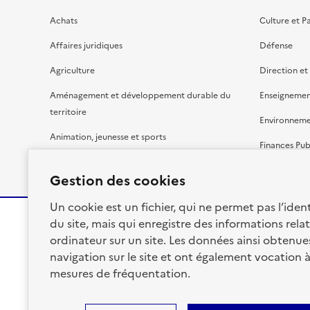
Achats
Culture et P
Affaires juridiques
Défense
Agriculture
Direction et
Aménagement et développement durable du
Enseignemen
territoire
Environnem
Animation, jeunesse et sports
Finances Pub
Bâtiment
Gestion budg
Gestion des cookies
Un cookie est un fichier, qui ne permet pas l’identi
du site, mais qui enregistre des informations relat
ordinateur sur un site. Les données ainsi obtenues 
RÉPUBLIQUE
navigation sur le site et ont également vocation 
FRANÇAISE
mesures de fréquentation.