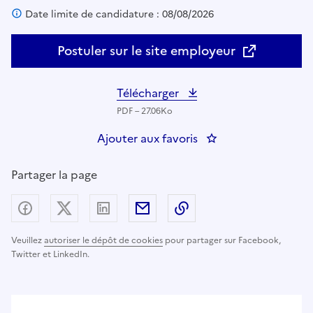
Date limite de candidature : 08/08/2026
Postuler sur le site employeur
Télécharger
PDF – 27.06Ko
Ajouter aux favoris
: Coordinateur animat
Partager la page
Partager sur Facebook
Partager sur X (anciennement Twitter) - nouv
Partager sur LinkedIn
Partager par email
Copier dans le presse
Veuillez
autoriser le dépôt de cookies
pour partager sur Facebook,
Twitter et LinkedIn.