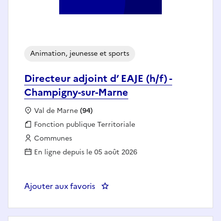
Animation, jeunesse et sports
Directeur adjoint d’ EAJE (h/f) -
Champigny-sur-Marne
Localisation :
Val de Marne
(94)
Fonction publique :
Fonction publique Territoriale
Employeur :
Communes
En ligne depuis le 05 août 2026
Ajouter aux favoris
: Directeur adjoint d’ EAJE (h/f)