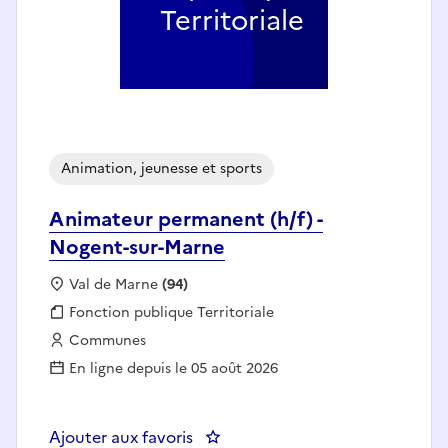
Territoriale
Animation, jeunesse et sports
Animateur permanent (h/f) -
Nogent-sur-Marne
Localisation :
Val de Marne
(94)
Fonction publique :
Fonction publique Territoriale
Employeur :
Communes
En ligne depuis le 05 août 2026
Ajouter aux favoris
: Animateur permanent (h/f) - N