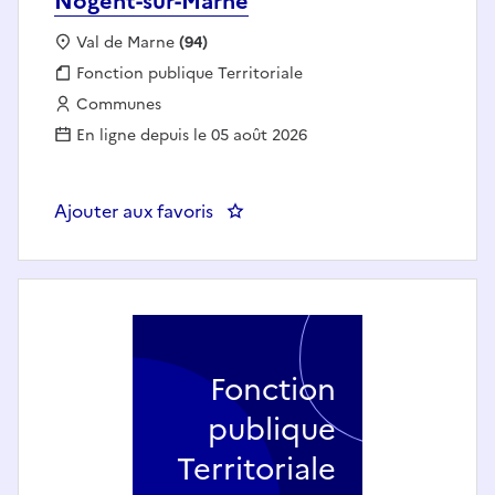
Nogent-sur-Marne
Localisation :
Val de Marne
(94)
Fonction publique :
Fonction publique Territoriale
Employeur :
Communes
En ligne depuis le 05 août 2026
Ajouter aux favoris
: Animateur permanent (h/f) - N
Fonction
publique
Territoriale