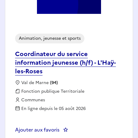
Animation, jeunesse et sports
Coordinateur du service
information jeunesse (h/f) - L'Haÿ-
les-Roses
Localisation :
Val de Marne
(94)
Fonction publique :
Fonction publique Territoriale
Employeur :
Communes
En ligne depuis le 05 août 2026
Ajouter aux favoris
: Coordinateur du service informa