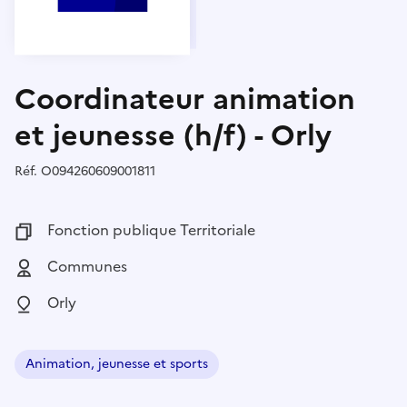
Coordinateur animation
et jeunesse (h/f) - Orly
Réf.
Référence :
O094260609001811
Fonction publique :
Fonction publique Territoriale
Employeur :
Communes
Localisation :
Orly
Animation, jeunesse et sports
Domaine :