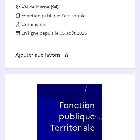
Localisation :
Val de Marne
(94)
Fonction publique :
Fonction publique Territoriale
Employeur :
Communes
En ligne depuis le 05 août 2026
Ajouter aux favoris
: Animateur enfance - jeunesse (h/
Fonction
publique
Territoriale