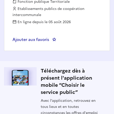
Fonction publique :
Fonction publique Territoriale
Employeur :
Etablissements publics de coopération
intercommunale
En ligne depuis le 05 août 2026
Ajouter aux favoris
: Agent zone technique (h/f) - Gr
Téléchargez dès à
présent l'application
mobile “Choisir le
service public”
Avec l’application, retrouvez en
tous lieux et en toutes
circonstances les offres d'emploi