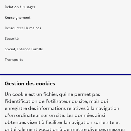
Relation à l’usager
Renseignement
Ressources Humaines
Sécurité
Social, Enfance Famille
Transports
Gestion des cookies
RÉPUBLIQUE
Un cookie est un fichier, qui ne permet pas
FRANÇAISE
l’identification de l’utilisateur du site, mais qui
enregistre des informations relatives à la navigation
d’un ordinateur sur un site. Les données ainsi
obtenues visent à faciliter la navigation sur le site et
fonction-publique.gouv.fr
legifrance.gouv.fr
ont également vocation à permettre diverses mesures