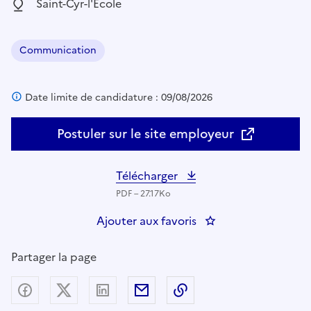
Localisation :
Saint-Cyr-l'École
Communication
Domaine :
Date limite de candidature : 09/08/2026
Postuler sur le site employeur
Télécharger
PDF – 27.17Ko
Ajouter aux favoris
: Responsable du ser
Partager la page
Partager sur Facebook
Partager sur X (anciennement Twitter) - nouv
Partager sur LinkedIn
Partager par email
Copier dans le presse