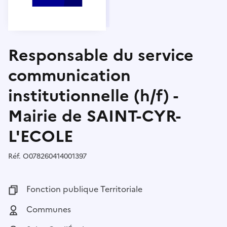
Responsable du service
communication
institutionnelle (h/f) -
Mairie de SAINT-CYR-
L'ECOLE
Réf.
Référence :
O078260414001397
Fonction publique :
Fonction publique Territoriale
Employeur :
Communes