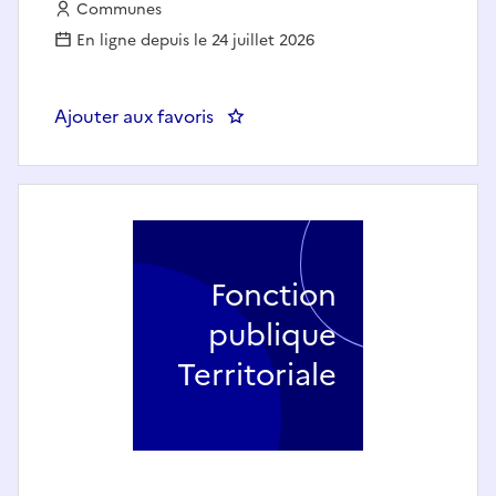
Employeur :
Communes
En ligne depuis le 24 juillet 2026
Ajouter aux favoris
: Responsable évènementiel spor
Fonction
publique
Territoriale