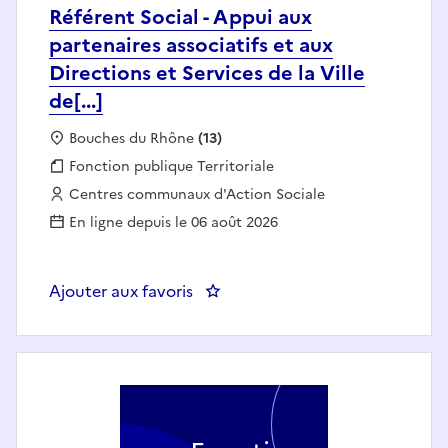
Référent Social - Appui aux
partenaires associatifs et aux
Directions et Services de la Ville
de[...]
Localisation :
Bouches du Rhône
(13)
Fonction publique :
Fonction publique Territoriale
Employeur :
Centres communaux d'Action Sociale
En ligne depuis le 06 août 2026
Ajouter aux favoris
: Référent Social - Appui aux parte