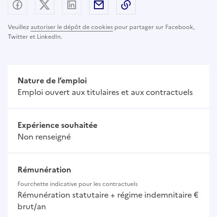
Partager sur Facebook
Partager sur X (anciennement Twitter) - nouv
Partager sur LinkedIn
Partager par email
Copier dans le presse
Veuillez
autoriser le dépôt de cookies
pour partager sur Facebook,
Twitter et LinkedIn.
Nature de l’emploi
Emploi ouvert aux titulaires et aux contractuels
Expérience souhaitée
Non renseigné
Rémunération
Fourchette indicative pour les contractuels
Rémunération statutaire + régime indemnitaire €
brut/an