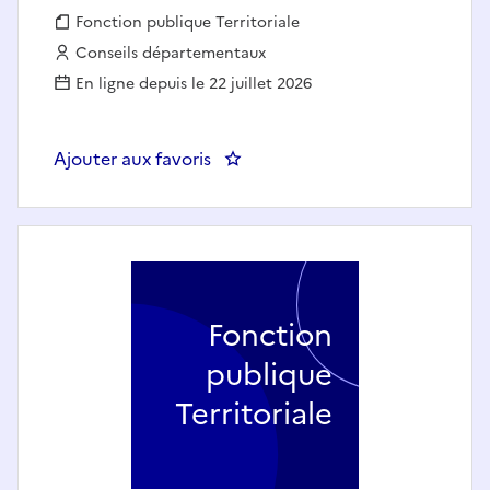
Fonction publique :
Fonction publique Territoriale
Employeur :
Conseils départementaux
En ligne depuis le 22 juillet 2026
Ajouter aux favoris
: Un ou une Sage-femme F/H (P
Fonction
publique
Territoriale