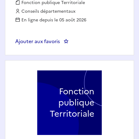
Fonction publique :
Fonction publique Territoriale
Employeur :
Conseils départementaux
En ligne depuis le 05 août 2026
Ajouter aux favoris
: Un ou une Puéricultrice PMI -
Fonction
publique
Territoriale