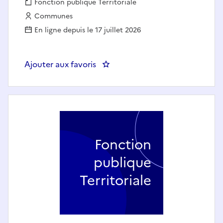
Fonction publique :
Fonction publique Territoriale
Employeur :
Communes
En ligne depuis le 17 juillet 2026
Ajouter aux favoris
: médecin généraliste - COMM
Fonction
publique
Territoriale