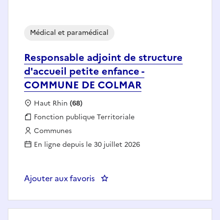
Médical et paramédical
Responsable adjoint de structure
d'accueil petite enfance -
COMMUNE DE COLMAR
Localisation :
Haut Rhin
(68)
Fonction publique :
Fonction publique Territoriale
Employeur :
Communes
En ligne depuis le 30 juillet 2026
Ajouter aux favoris
: Responsable adjoint de struc