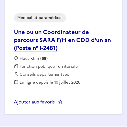
Médical et paramédical
Une ou un Coordinateur de
parcours SARA F/H en CDD d'un an
(Poste n° I-2481)
Localisation :
Haut Rhin
(68)
Fonction publique :
Fonction publique Territoriale
Employeur :
Conseils départementaux
En ligne depuis le 10 juillet 2026
Ajouter aux favoris