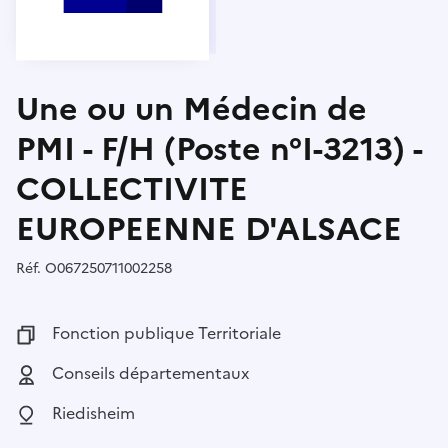
Une ou un Médecin de
PMI - F/H (Poste n°I-3213) -
COLLECTIVITE
EUROPEENNE D'ALSACE
Réf.
Référence :
O067250711002258
Fonction publique :
Fonction publique Territoriale
Employeur :
Conseils départementaux
Localisation :
Riedisheim