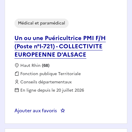
Médical et paramédical
Un ou une Puéricultrice PMI F/H
(Poste n°I-721) - COLLECTIVITE
EUROPEENNE D'ALSACE
Localisation :
Haut Rhin
(68)
Fonction publique :
Fonction publique Territoriale
Employeur :
Conseils départementaux
En ligne depuis le 20 juillet 2026
Ajouter aux favoris
: Un ou une Puéricultrice PMI F