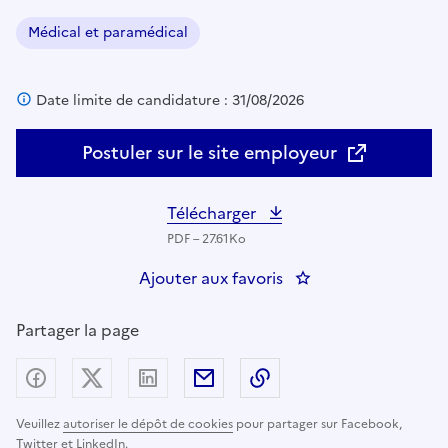
Médical et paramédical
Domaine :
Date limite de candidature : 31/08/2026
Postuler sur le site employeur
Télécharger
PDF – 27.61Ko
Ajouter aux favoris
: Une ou un Médecin
Partager la page
Partager sur Facebook
Partager sur X (anciennement Twitter) - nouv
Partager sur LinkedIn
Partager par email
Copier dans le presse
Veuillez
autoriser le dépôt de cookies
pour partager sur Facebook,
Twitter et LinkedIn.