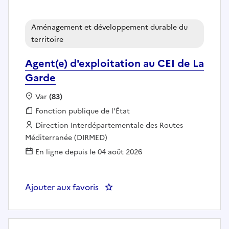
Aménagement et développement durable du
territoire
Agent(e) d'exploitation au CEI de La
Garde
Localisation :
Var
(83)
Fonction publique :
Fonction publique de l'État
Employeur :
Direction Interdépartementale des Routes
Méditerranée (DIRMED)
En ligne depuis le 04 août 2026
Ajouter aux favoris
: Agent(e) d'exploitation au CEI 