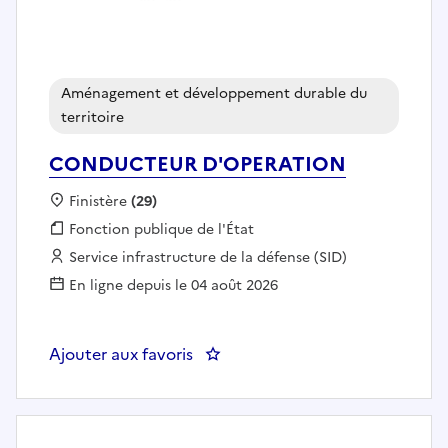
Aménagement et développement durable du
territoire
CONDUCTEUR D'OPERATION
Localisation :
Finistère
(29)
Fonction publique :
Fonction publique de l'État
Employeur :
Service infrastructure de la défense (SID)
En ligne depuis le 04 août 2026
Ajouter aux favoris
: CONDUCTEUR D'OPERATION