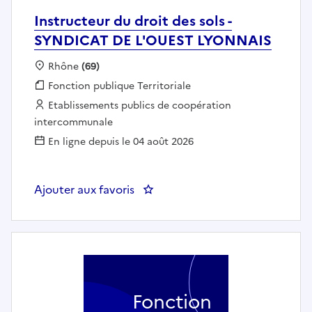
Instructeur du droit des sols -
SYNDICAT DE L'OUEST LYONNAIS
Localisation :
Rhône
(69)
Fonction publique :
Fonction publique Territoriale
Employeur :
Etablissements publics de coopération
intercommunale
En ligne depuis le 04 août 2026
Ajouter aux favoris
: Instructeur du droit des sols
Fonction