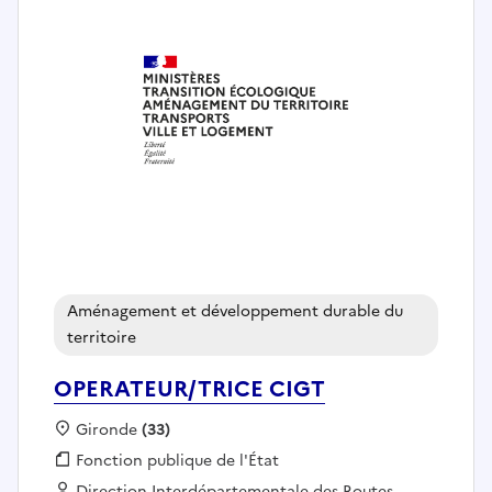
Aménagement et développement durable du
territoire
OPERATEUR/TRICE CIGT
Localisation :
Gironde
(33)
Fonction publique :
Fonction publique de l'État
Employeur :
Direction Interdépartementale des Routes