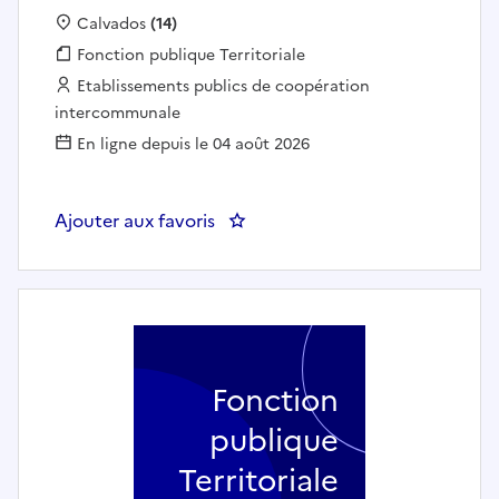
Localisation :
Calvados
(14)
Fonction publique :
Fonction publique Territoriale
Employeur :
Etablissements publics de coopération
intercommunale
En ligne depuis le 04 août 2026
Ajouter aux favoris
: INSTRUCTEUR DROITS DES SOL
Fonction
publique
Territoriale