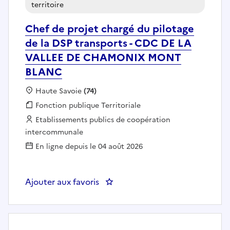
territoire
Chef de projet chargé du pilotage
de la DSP transports - CDC DE LA
VALLEE DE CHAMONIX MONT
BLANC
Localisation :
Haute Savoie
(74)
Fonction publique :
Fonction publique Territoriale
Employeur :
Etablissements publics de coopération
intercommunale
En ligne depuis le 04 août 2026
Ajouter aux favoris
: Chef de projet chargé du pi