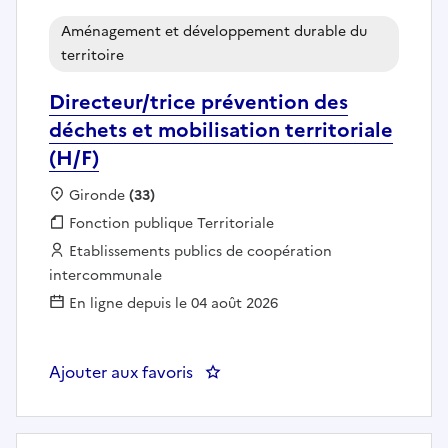
Aménagement et développement durable du
territoire
Directeur/trice prévention des
déchets et mobilisation territoriale
(H/F)
Localisation :
Gironde
(33)
Fonction publique :
Fonction publique Territoriale
Employeur :
Etablissements publics de coopération
intercommunale
En ligne depuis le 04 août 2026
Ajouter aux favoris
: Directeur/trice prévention des d