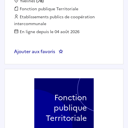
Localisation :
Yvelines
(78)
Fonction publique :
Fonction publique Territoriale
Employeur :
Etablissements publics de coopération
intercommunale
En ligne depuis le 04 août 2026
Ajouter aux favoris
: Chef de projet planification 
Fonction
publique
Territoriale