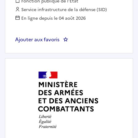
Fonction publique :
Fonction publique de l'État
Employeur :
Service infrastructure de la défense (SID)
En ligne depuis le 04 août 2026
Ajouter aux favoris
: CONDUCTEUR D'OPERATION 