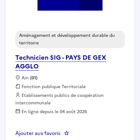
Aménagement et développement durable du
territoire
Technicien SIG - PAYS DE GEX
AGGLO
Localisation :
Ain
(01)
Fonction publique :
Fonction publique Territoriale
Employeur :
Etablissements publics de coopération
intercommunale
En ligne depuis le 04 août 2026
Ajouter aux favoris
: Technicien SIG - PAYS DE GEX