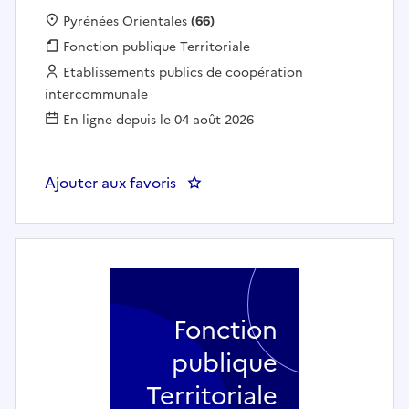
Localisation :
Pyrénées Orientales
(66)
Fonction publique :
Fonction publique Territoriale
Employeur :
Etablissements publics de coopération
intercommunale
En ligne depuis le 04 août 2026
Ajouter aux favoris
: Chargé(e) de mission " Patrimo
Fonction
publique
Territoriale