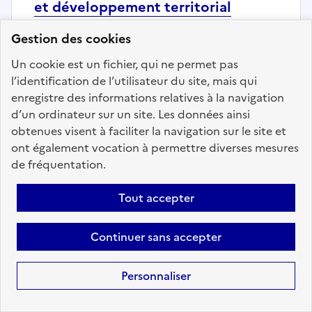
et développement territorial
Localisation :
Val d'Oise
(95)
Gestion des cookies
Fonction publique :
Fonction publique Territoriale
Un cookie est un fichier, qui ne permet pas
Employeur :
Etablissements publics de coopération
l’identification de l’utilisateur du site, mais qui
intercommunale
enregistre des informations relatives à la navigation
En ligne depuis le 04 août 2026
d’un ordinateur sur un site. Les données ainsi
obtenues visent à faciliter la navigation sur le site et
ont également vocation à permettre diverses mesures
Ajouter aux favoris
: Responsable projets aménageme
de fréquentation.
Tout accepter
Continuer sans accepter
Fonction
Personnaliser
publique