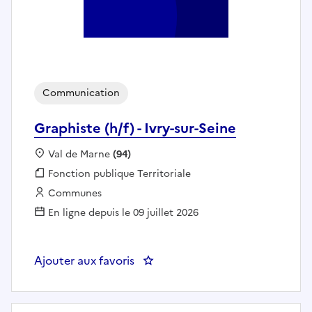
Communication
Graphiste (h/f) - Ivry-sur-Seine
Localisation :
Val de Marne
(94)
Fonction publique :
Fonction publique Territoriale
Employeur :
Communes
En ligne depuis le 09 juillet 2026
Ajouter aux favoris
: Graphiste (h/f) - Ivry-sur-Seine