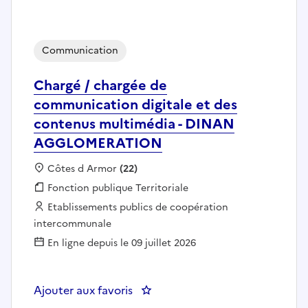
Communication
Chargé / chargée de
communication digitale et des
contenus multimédia - DINAN
AGGLOMERATION
Localisation :
Côtes d Armor
(22)
Fonction publique :
Fonction publique Territoriale
Employeur :
Etablissements publics de coopération
intercommunale
En ligne depuis le 09 juillet 2026
Ajouter aux favoris
: Chargé / chargée de communi