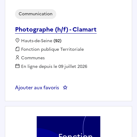
Communication
Photographe (h/f) - Clamart
Localisation :
Hauts-de-Seine
(92)
Fonction publique :
Fonction publique Territoriale
Employeur :
Communes
En ligne depuis le 09 juillet 2026
Ajouter aux favoris
: Photographe (h/f) - Clamart
Fonction