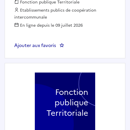
Fonction publique :
Fonction publique Territoriale
Employeur :
Etablissements publics de coopération
intercommunale
En ligne depuis le 09 juillet 2026
Ajouter aux favoris
: CM Communication - SYNDIC
Fonction
publique
Territoriale