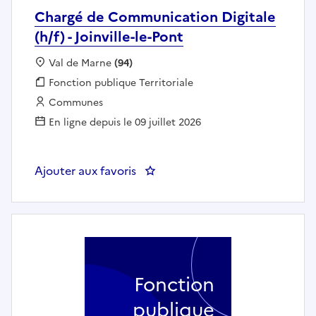
Chargé de Communication Digitale
(h/f) - Joinville-le-Pont
Localisation :
Val de Marne
(94)
Fonction publique :
Fonction publique Territoriale
Employeur :
Communes
En ligne depuis le 09 juillet 2026
Ajouter aux favoris
: Chargé de Communication Digital
Fonction
publique