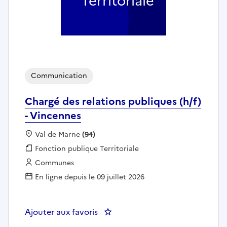
Territoriale
Communication
Chargé des relations publiques (h/f)
- Vincennes
Localisation :
Val de Marne
(94)
Fonction publique :
Fonction publique Territoriale
Employeur :
Communes
En ligne depuis le 09 juillet 2026
Ajouter aux favoris
: Chargé des relations publiques 