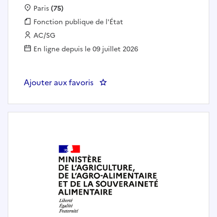
Localisation :
Paris
(75)
Fonction publique :
Fonction publique de l'État
Employeur :
AC/SG
En ligne depuis le 09 juillet 2026
Ajouter aux favoris
: Graphiste multimédia