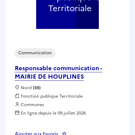
Territoriale
Communication
Responsable communication -
MAIRIE DE HOUPLINES
Localisation :
Nord
(59)
Fonction publique :
Fonction publique Territoriale
Employeur :
Communes
En ligne depuis le 09 juillet 2026
Ajouter aux favoris
: Responsable communication -