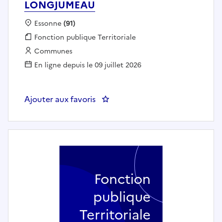
LONGJUMEAU
Localisation :
Essonne
(91)
Fonction publique :
Fonction publique Territoriale
Employeur :
Communes
En ligne depuis le 09 juillet 2026
Ajouter aux favoris
: Chargé(e) de projets d'inclus
Fonction
publique
Territoriale