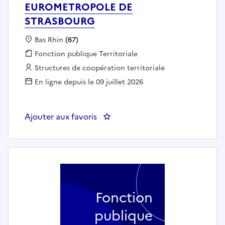
EUROMETROPOLE DE
STRASBOURG
Localisation :
Bas Rhin
(67)
Fonction publique :
Fonction publique Territoriale
Employeur :
Structures de coopération territoriale
En ligne depuis le 09 juillet 2026
Ajouter aux favoris
: CHARGÉ-CHARGÉE DE COMMU
Fonction
publique