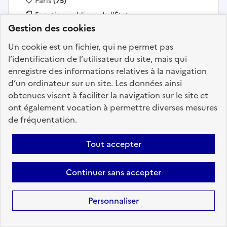
Localisation :
Paris
(75)
Fonction publique :
Fonction publique de l'État
Gestion des cookies
Employeur :
AC/SG
En ligne depuis le 09 juillet 2026
Un cookie est un fichier, qui ne permet pas
l’identification de l’utilisateur du site, mais qui
enregistre des informations relatives à la navigation
Ajouter aux favoris
: Chef de projet éditoriaux et c
d’un ordinateur sur un site. Les données ainsi
obtenues visent à faciliter la navigation sur le site et
ont également vocation à permettre diverses mesures
de fréquentation.
Précédent
1
22
23
24
25
26
27
28
40
Suivant
Tout accepter
Aller à la page
Continuer sans accepter
Personnaliser