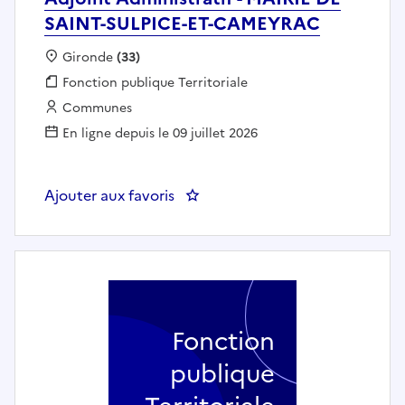
SAINT-SULPICE-ET-CAMEYRAC
Localisation :
Gironde
(33)
Fonction publique :
Fonction publique Territoriale
Employeur :
Communes
En ligne depuis le 09 juillet 2026
Ajouter aux favoris
: Adjoint Administratif - MAIR
Fonction
publique