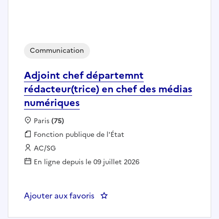
Communication
Adjoint chef départemnt
rédacteur(trice) en chef des médias
numériques
Localisation :
Paris
(75)
Fonction publique :
Fonction publique de l'État
Employeur :
AC/SG
En ligne depuis le 09 juillet 2026
Ajouter aux favoris
: Adjoint chef départemnt rédac