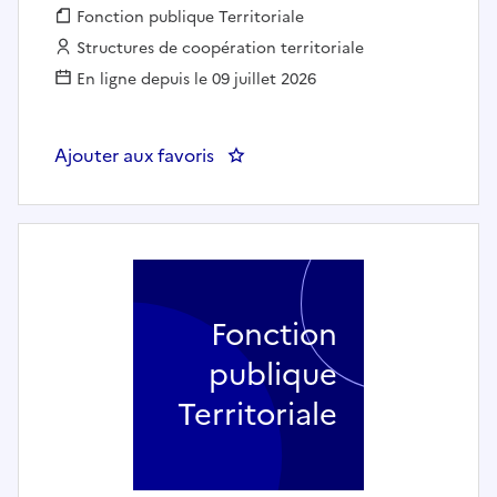
Fonction publique :
Fonction publique Territoriale
Employeur :
Structures de coopération territoriale
En ligne depuis le 09 juillet 2026
Ajouter aux favoris
: Animateur micro folie - CODE
Fonction
publique
Territoriale