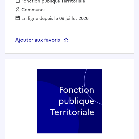
Fonction publique :
Fonction publique Territoriale
Employeur :
Communes
En ligne depuis le 09 juillet 2026
Ajouter aux favoris
: Rédacteur en chef (h/f) - L'Haÿ-
Fonction
publique
Territoriale