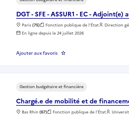
DGT - SFE - ASSUR1 - EC - Adjoint(e) 
Localisation :
Paris
(75)
Fonction publique :
Fonction publique de l'État
Employeur :
Direction g
En ligne depuis le 24 juillet 2026
Ajouter aux favoris
: DGT - SFE - ASSUR1 - EC - Adjo
Gestion budgétaire et financière
Chargé.e de mobilité et de financem
Localisation :
Bas Rhin
(67)
Fonction publique :
Fonction publique de l'État
Employeu
Universi