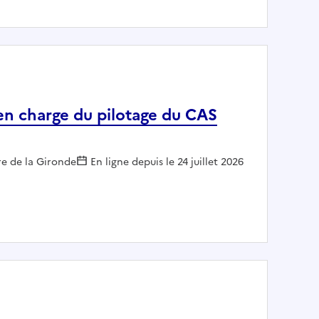
 en charge du pilotage du CAS
r :
re de la Gironde
En ligne depuis le 24 juillet 2026
ilier en charge du pilotage du CAS 723 entretien de l'État 