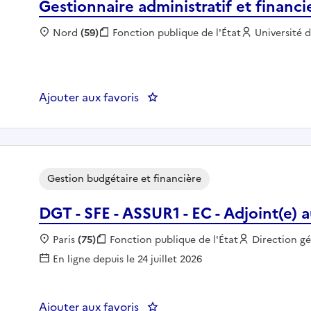
Gestionnaire administratif et financi
Localisation :
Nord
(59)
Fonction publique :
Fonction publique de l'État
Employeur 
Université d
Ajouter aux favoris
: Gestionnaire administratif et f
Gestion budgétaire et financière
DGT - SFE - ASSUR1 - EC - Adjoint(e) 
Localisation :
Paris
(75)
Fonction publique :
Fonction publique de l'État
Employeur :
Direction g
En ligne depuis le 24 juillet 2026
Ajouter aux favoris
: DGT - SFE - ASSUR1 - EC - Adjo