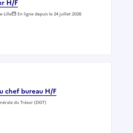
er H/F
:
e Lille
En ligne depuis le 24 juillet 2026
inancier H/F
au chef bureau H/F
énérale du Trésor (DGT)
int(e) au chef bureau H/F