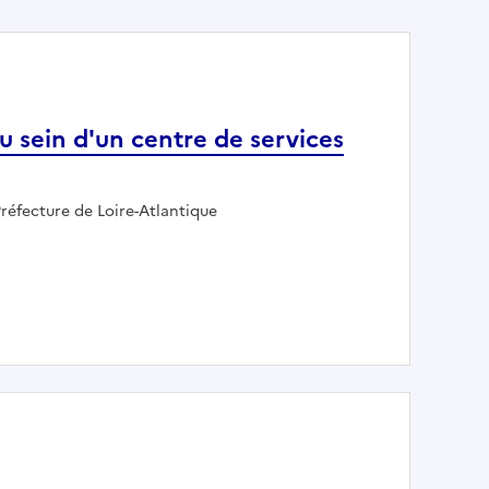
 sein d'un centre de services
Employeur :
Préfecture de Loire-Atlantique
nses au sein d'un centre de services partagés régional CH