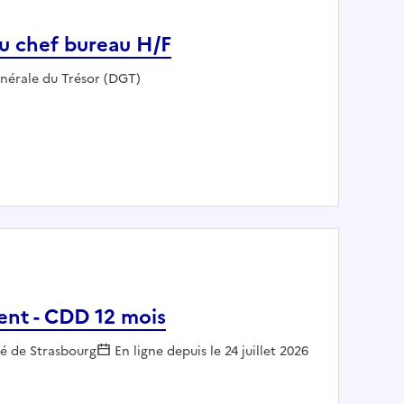
au chef bureau H/F
énérale du Trésor (DGT)
int(e) au chef bureau H/F
ent - CDD 12 mois
r :
té de Strasbourg
En ligne depuis le 24 juillet 2026