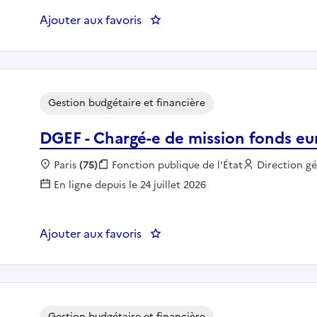
Ajouter aux favoris
: Chargé.e de gestion budgétaire
Gestion budgétaire et financière
DGEF - Chargé-e de mission fonds e
Localisation :
Paris
(75)
Fonction publique :
Fonction publique de l'État
Employeur :
Direction gé
En ligne depuis le 24 juillet 2026
Ajouter aux favoris
: DGEF - Chargé-e de mission f
Gestion budgétaire et financière