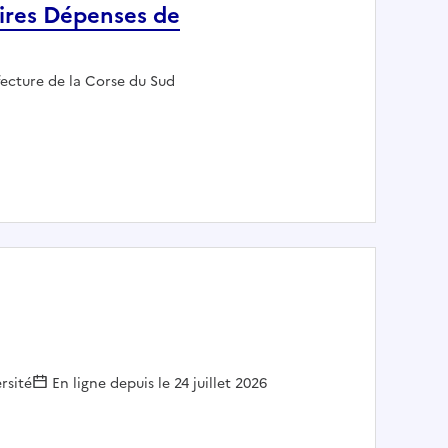
aires Dépenses de
loyeur :
fecture de la Corse du Sud
: Gestionnaire des ressources budgétaires Dépenses de fonctionnement (action 5)
rsité
En ligne depuis le 24 juillet 2026