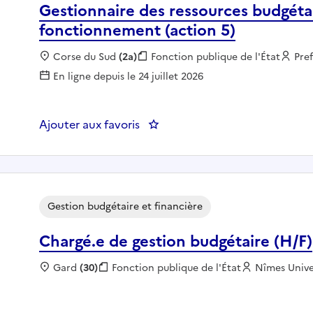
Gestionnaire des ressources budgét
fonctionnement (action 5)
Localisation :
Corse du Sud
(2a)
Fonction publique :
Fonction publique de l'État
Emp
Pre
En ligne depuis le 24 juillet 2026
Ajouter aux favoris
Gestion budgétaire et financière
Chargé.e de gestion budgétaire (H/F)
Localisation :
Gard
(30)
Fonction publique :
Fonction publique de l'État
Employeur :
Nîmes Unive