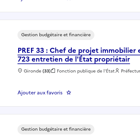
Gestion budgétaire et financière
PREF 33 : Chef de projet immobilier
723 entretien de l'État propriétair
Localisation :
Gironde
(33)
Fonction publique :
Fonction publique de l'État
Employeu
Préfectu
Ajouter aux favoris
: PREF 33 : Chef de projet immob
Gestion budgétaire et financière