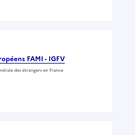
 (H/F)
uropéens FAMI - IGFV
nérale des étrangers en France
onds européens FAMI - IGFV