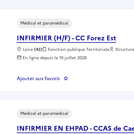
Médical et paramédical
INFIRMIER (H/F) - CC Forez Est
Localisation :
Loire
(42)
Fonction publique :
Fonction publique Territoriale
Employeu
Structure
En ligne depuis le 10 juillet 2026
Ajouter aux favoris
: INFIRMIER (H/F) - CC Forez Est
Médical et paramédical
INFIRMIER EN EHPAD - CCAS de Ca