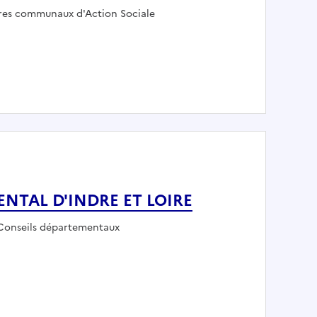
oyeur :
res communaux d'Action Sociale
de Caen
MENTAL D'INDRE ET LOIRE
Employeur :
Conseils départementaux
PARTEMENTAL D'INDRE ET LOIRE