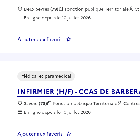
Localisation :
Deux Sèvres
(79)
Fonction publique :
Fonction publique Territoriale
Em
St
En ligne depuis le 10 juillet 2026
Ajouter aux favoris
: Infirmier - CIAS DU MELLOIS
Médical et paramédical
INFIRMIER (H/F) - CCAS DE BARBE
Localisation :
Savoie
(73)
Fonction publique :
Fonction publique Territoriale
Employe
Centre
En ligne depuis le 10 juillet 2026
Ajouter aux favoris
: INFIRMIER (H/F) - CCAS DE B