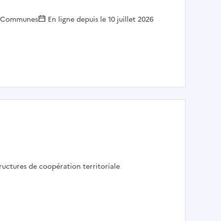
Employeur :
Communes
En ligne depuis le 10 juillet 2026
TRE
ployeur :
ructures de coopération territoriale
OIS