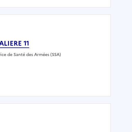
LIERE 11
loyeur :
vice de Santé des Armées (SSA)
PITALIERE 11