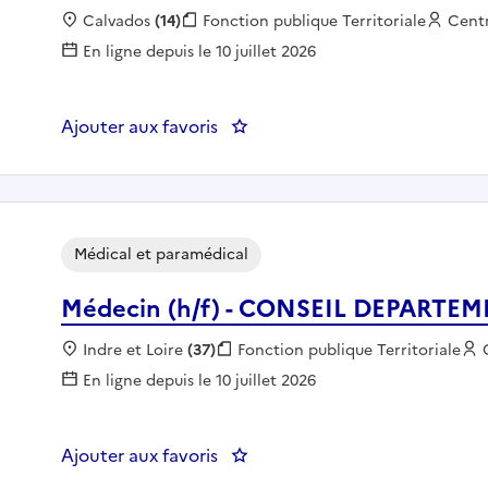
Localisation :
Calvados
(14)
Fonction publique :
Fonction publique Territoriale
Empl
Cent
En ligne depuis le 10 juillet 2026
Ajouter aux favoris
: INFIRMIER EN EHPAD - CCAS 
Médical et paramédical
Médecin (h/f) - CONSEIL DEPARTE
Localisation :
Indre et Loire
(37)
Fonction publique :
Fonction publique Territoriale
En ligne depuis le 10 juillet 2026
Ajouter aux favoris
: Médecin (h/f) - CONSEIL DE