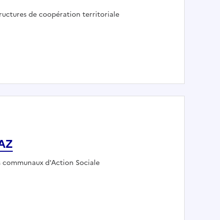
ployeur :
ructures de coopération territoriale
RAZ
ur :
s communaux d'Action Sociale
ARBERAZ