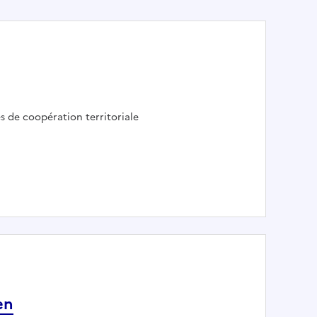
r :
s de coopération territoriale
en