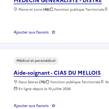
MEDECIN GENERALISTE - DISTRE
Localisation :
Maine et Loire
(49)
Fonction publique :
Fonction publique Territoriale
Ajouter aux favoris
: MEDECIN GENERALISTE - DIS
Médical et paramédical
Aide-soignant - CIAS DU MELLOIS
Localisation :
Deux Sèvres
(79)
Fonction publique :
Fonction publique Territoriale
Em
St
En ligne depuis le 10 juillet 2026
Ajouter aux favoris
: Aide-soignant - CIAS DU MELL