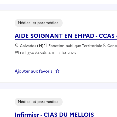
Médical et paramédical
AIDE SOIGNANT EN EHPAD - CCAS 
Localisation :
Calvados
(14)
Fonction publique :
Fonction publique Territoriale
Empl
Cent
En ligne depuis le 10 juillet 2026
Ajouter aux favoris
: AIDE SOIGNANT EN EHPAD - 
Médical et paramédical
Infirmier - CIAS DU MELLOIS