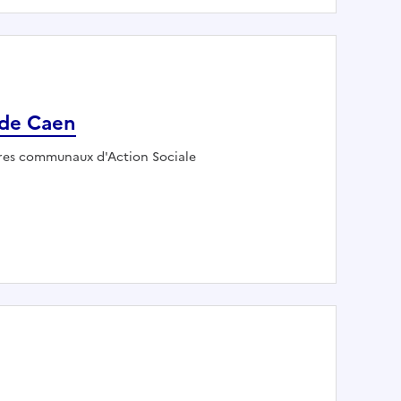
de Caen
oyeur :
res communaux d'Action Sociale
CCAS de Caen