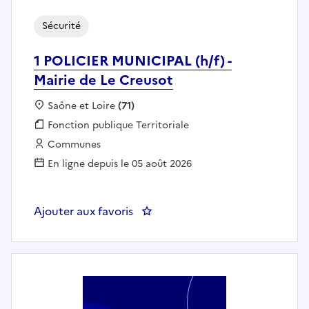
Sécurité
1 POLICIER MUNICIPAL (h/f) -
Mairie de Le Creusot
Localisation :
Saône et Loire
(71)
Fonction publique :
Fonction publique Territoriale
Employeur :
Communes
En ligne depuis le 05 août 2026
Ajouter aux favoris
: 1 POLICIER MUNICIPAL (h/f) - M