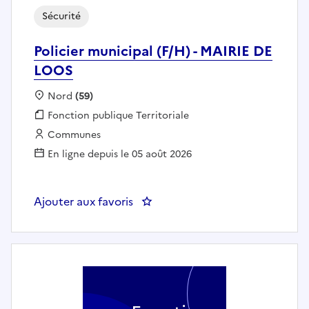
Sécurité
Policier municipal (F/H) - MAIRIE DE
LOOS
Localisation :
Nord
(59)
Fonction publique :
Fonction publique Territoriale
Employeur :
Communes
En ligne depuis le 05 août 2026
Ajouter aux favoris
: Policier municipal (F/H) - MAIR