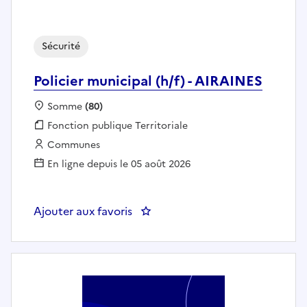
Sécurité
Policier municipal (h/f) - AIRAINES
Localisation :
Somme
(80)
Fonction publique :
Fonction publique Territoriale
Employeur :
Communes
En ligne depuis le 05 août 2026
Ajouter aux favoris
: Policier municipal (h/f) - AIRAI