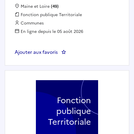
Localisation :
Maine et Loire
(49)
Fonction publique :
Fonction publique Territoriale
Employeur :
Communes
En ligne depuis le 05 août 2026
Ajouter aux favoris
: Un agent de Police Municipale 
Fonction
publique
Territoriale