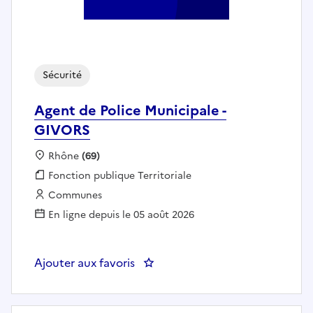
Sécurité
Agent de Police Municipale -
GIVORS
Localisation :
Rhône
(69)
Fonction publique :
Fonction publique Territoriale
Employeur :
Communes
En ligne depuis le 05 août 2026
Ajouter aux favoris
: Agent de Police Municipale - 