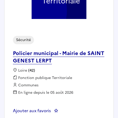
Territoriale
Sécurité
Policier municipal - Mairie de SAINT
GENEST LERPT
Localisation :
Loire
(42)
Fonction publique :
Fonction publique Territoriale
Employeur :
Communes
En ligne depuis le 05 août 2026
Ajouter aux favoris
: Policier municipal - Mairie de