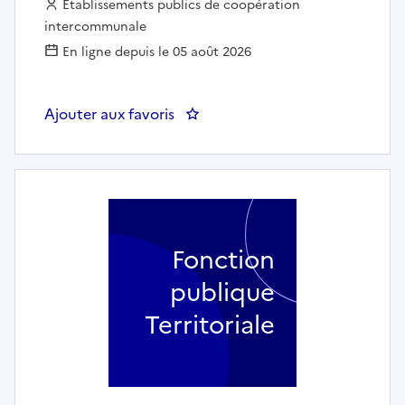
Employeur :
Etablissements publics de coopération
intercommunale
En ligne depuis le 05 août 2026
Ajouter aux favoris
: 2 Agents de Police municipale (
Fonction
publique
Territoriale