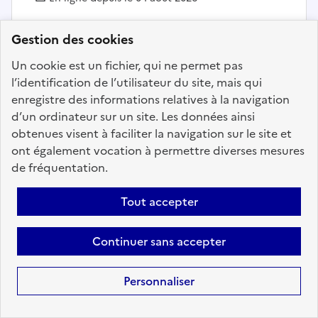
Gestion des cookies
Ajouter aux favoris
: Adjoint au chef du bureau de la
Un cookie est un fichier, qui ne permet pas
l’identification de l’utilisateur du site, mais qui
enregistre des informations relatives à la navigation
Précédent
1
4
5
6
7
8
d’un ordinateur sur un site. Les données ainsi
obtenues visent à faciliter la navigation sur le site et
9
10
98
Suivant
ont également vocation à permettre diverses mesures
de fréquentation.
Aller à la page
Tout accepter
Continuer sans accepter
Téléchargez dès à
présent l'application
Personnaliser
mobile “Choisir le