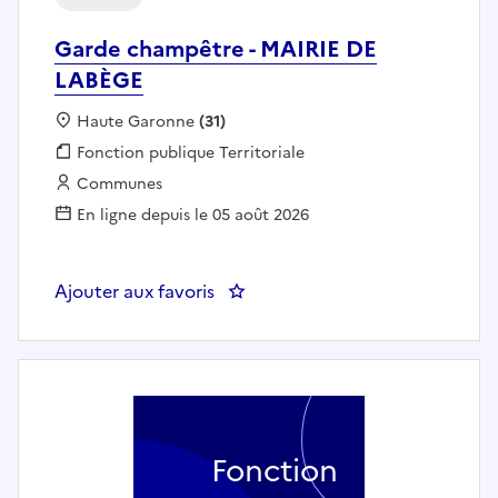
Garde champêtre - MAIRIE DE
LABÈGE
Localisation :
Haute Garonne
(31)
Fonction publique :
Fonction publique Territoriale
Employeur :
Communes
En ligne depuis le 05 août 2026
Ajouter aux favoris
: Garde champêtre - MAIRIE DE
Fonction