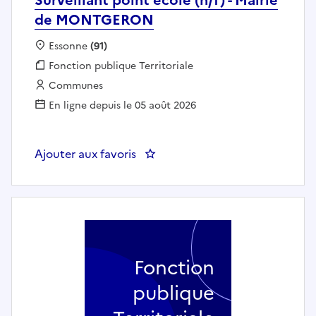
de MONTGERON
Localisation :
Essonne
(91)
Fonction publique :
Fonction publique Territoriale
Employeur :
Communes
En ligne depuis le 05 août 2026
Ajouter aux favoris
: Surveillant point école (h/f) 
Fonction
publique