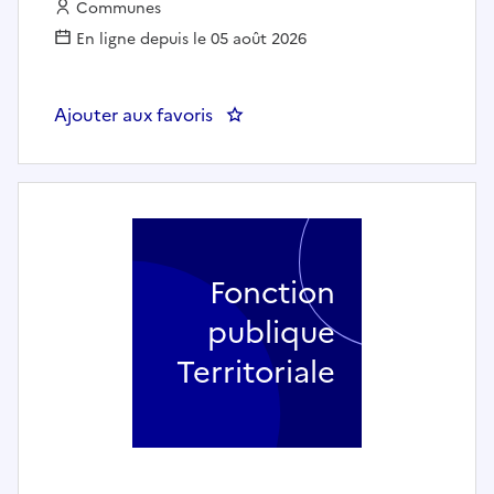
Employeur :
Communes
En ligne depuis le 05 août 2026
Ajouter aux favoris
: Surveillant point école (h/f) 
Fonction
publique
Territoriale