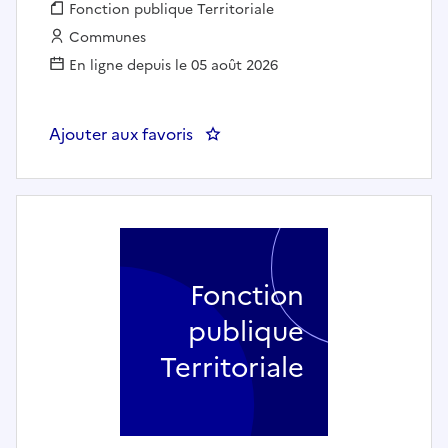
Fonction publique :
Fonction publique Territoriale
Employeur :
Communes
En ligne depuis le 05 août 2026
Ajouter aux favoris
: AGENT DE SURVEILLANCE DE L
Fonction
publique
Territoriale