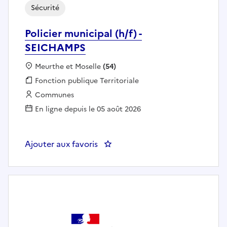
Sécurité
Policier municipal (h/f) -
SEICHAMPS
Localisation :
Meurthe et Moselle
(54)
Fonction publique :
Fonction publique Territoriale
Employeur :
Communes
En ligne depuis le 05 août 2026
Ajouter aux favoris
: Policier municipal (h/f) - SEIC