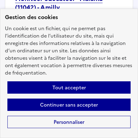
(11042) - Amilly
Gestion des cookies
Localisation :
Loiret
(45)
Fonction publique :
Fonction publique Hospitalière
Un cookie est un fichier, qui ne permet pas
l’identification de l’utilisateur du site, mais qui
Employeur :
MAISON DEPARTEMENTALE DE L'ENFANCE (45
enregistre des informations relatives à la navigation
ORLEANS)
d’un ordinateur sur un site. Les données ainsi
En ligne depuis le 31 juillet 2026
obtenues visent à faciliter la navigation sur le site et
ont également vocation à permettre diverses mesures
de fréquentation.
Ajouter aux favoris
: Moniteur éducateur - Malama (1
Tout accepter
Précédent
1
10
11
12
13
Continuer sans accepter
14
15
16
197
Suivant
Personnaliser
Aller à la page