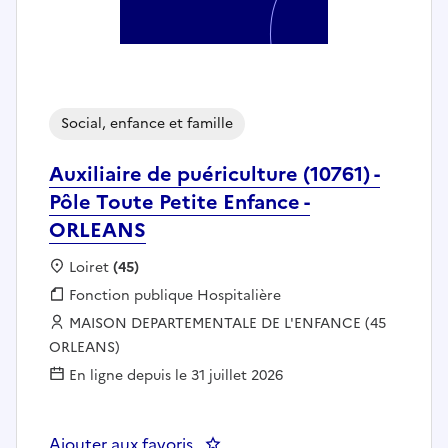
Social, enfance et famille
Auxiliaire de puériculture (10761) -
Pôle Toute Petite Enfance -
ORLEANS
Localisation :
Loiret
(45)
Fonction publique :
Fonction publique Hospitalière
Employeur :
MAISON DEPARTEMENTALE DE L'ENFANCE (45
ORLEANS)
En ligne depuis le 31 juillet 2026
Ajouter aux favoris
: Auxiliaire de puériculture (107