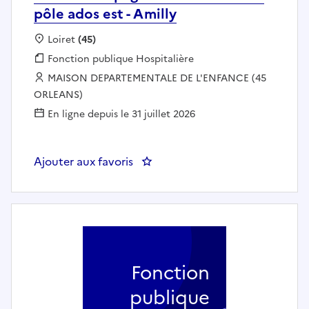
pôle ados est - Amilly
Localisation :
Loiret
(45)
Fonction publique :
Fonction publique Hospitalière
Employeur :
MAISON DEPARTEMENTALE DE L'ENFANCE (45
ORLEANS)
En ligne depuis le 31 juillet 2026
Ajouter aux favoris
: Aide accompagnant et animation
Fonction
publique