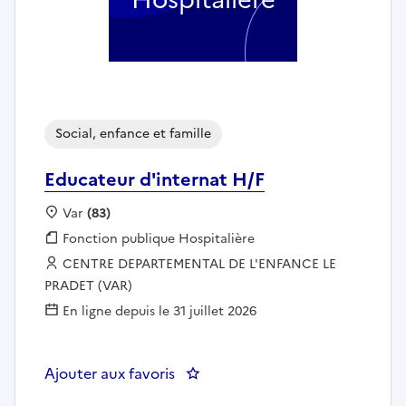
Social, enfance et famille
Educateur d'internat H/F
Localisation :
Var
(83)
Fonction publique :
Fonction publique Hospitalière
Employeur :
CENTRE DEPARTEMENTAL DE L'ENFANCE LE
PRADET (VAR)
En ligne depuis le 31 juillet 2026
Ajouter aux favoris
: Educateur d'internat H/F