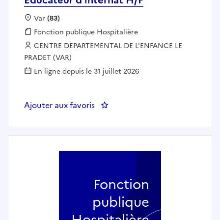
Localisation :
Var
(83)
Fonction publique :
Fonction publique Hospitalière
Employeur :
CENTRE DEPARTEMENTAL DE L'ENFANCE LE
PRADET (VAR)
En ligne depuis le 31 juillet 2026
Ajouter aux favoris
: Educateur d'internat H/F
Fonction
publique
Hospitalière