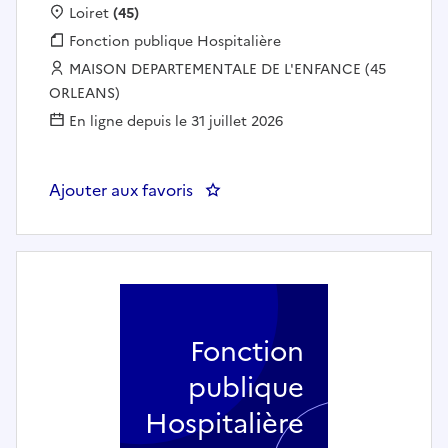
Localisation :
Loiret
(45)
Fonction publique :
Fonction publique Hospitalière
Employeur :
MAISON DEPARTEMENTALE DE L'ENFANCE (45
ORLEANS)
En ligne depuis le 31 juillet 2026
Ajouter aux favoris
: Educateur spécialisé - Pôle Ado
Fonction
publique
Hospitalière