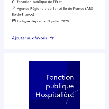
Fonction publique :
Fonction publique de l'État
Employeur :
Agence Régionale de Santé Ile-de-France (ARS
Ile-de-France)
En ligne depuis le 31 juillet 2026
Ajouter aux favoris
: DD78 / Ingénieur - Responsable
Fonction
publique
Hospitalière