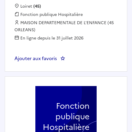
Localisation :
Loiret
(45)
Fonction publique :
Fonction publique Hospitalière
Employeur :
MAISON DEPARTEMENTALE DE L'ENFANCE (45
ORLEANS)
En ligne depuis le 31 juillet 2026
Ajouter aux favoris
: Maître de maison - Pavillon Roc
Fonction
publique
Hospitalière