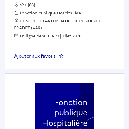
Localisation :
Var
(83)
Fonction publique :
Fonction publique Hospitalière
Employeur :
CENTRE DEPARTEMENTAL DE L'ENFANCE LE
PRADET (VAR)
En ligne depuis le 31 juillet 2026
Ajouter aux favoris
: Educateur d'internat H/F
Fonction
publique
Hospitalière