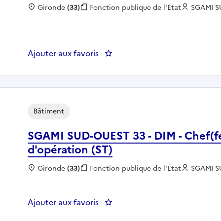
Localisation :
Gironde
(33)
Fonction publique :
Fonction publique de l'État
Employeu
SGAMI S
Ajouter aux favoris
: SGAMI SO - Gestionnaire ress
Bâtiment
SGAMI SUD-OUEST 33 - DIM - Chef(fe
d'opération (ST)
Localisation :
Gironde
(33)
Fonction publique :
Fonction publique de l'État
Employeu
SGAMI S
Ajouter aux favoris
: SGAMI S