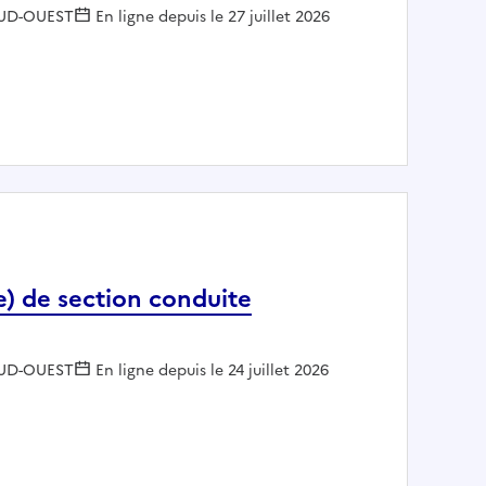
r :
UD-OUEST
En ligne depuis le 27 juillet 2026
ources humaines de proximité
) de section conduite
r :
UD-OUEST
En ligne depuis le 24 juillet 2026
UD-OUEST 33 - DIM - Chef(fe) de section conduite d'opération (ST)