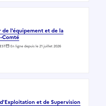
 de l'équipement et de la
he-Comté
eur :
EST
En ligne depuis le 21 juillet 2026
recteur de l'équipement et de la logistique pour la Bourg
d'Exploitation et de Supervision