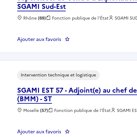
SGAMI Sud-Est
Localisation :
Rhône
(69)
Fonction publique :
Fonction publique de l'État
Employeur
SGAMI SU
Ajouter aux favoris
: Superviseur au Centre d'Explo
Intervention technique et logistique
SGAMI EST 57 - Adjoint(e) au chef d
(BMM) - ST
Localisation :
Moselle
(57)
Fonction publique :
Fonction publique de l'État
Employeu
SGAMI E
Ajouter aux favoris
: SGAMI EST 57 - Adjoint(e) au 