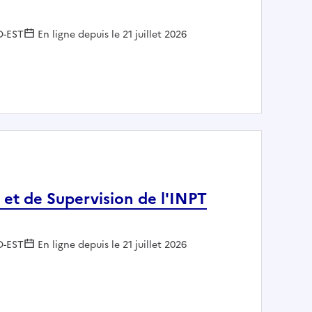
 :
D-EST
En ligne depuis le 21 juillet 2026
: Technicien de back office au Centre d'Exploitation et de Superv
 et de Supervision de l'INPT
 :
D-EST
En ligne depuis le 21 juillet 2026
itation et de Supervision de l'INPT SGAMI Sud-Est