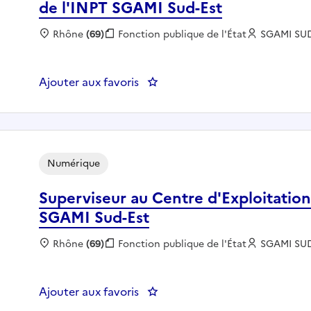
de l'INPT SGAMI Sud-Est
Localisation :
Rhône
(69)
Fonction publique :
Fonction publique de l'État
Employeur
SGAMI SU
Ajouter aux favoris
Numérique
Superviseur au Centre d'Exploitation
SGAMI Sud-Est
Localisation :
Rhône
(69)
Fonction publique :
Fonction publique de l'État
Employeur
SGAMI SU
Ajouter aux favoris
: Superviseur au Centre d'Explo