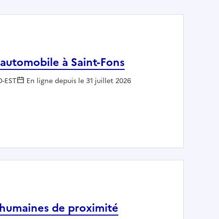
automobile à Saint-Fons
 :
D-EST
En ligne depuis le 31 juillet 2026
n(ne) automobile à Saint-Fons
 humaines de proximité