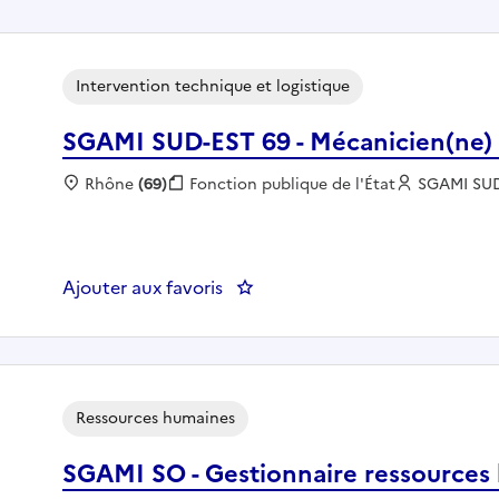
Intervention technique et logistique
SGAMI SUD-EST 69 - Mécanicien(ne) 
Localisation :
Rhône
(69)
Fonction publique :
Fonction publique de l'État
Employeur
SGAMI SU
Ajouter aux favoris
: SGAMI SUD-EST 69 - Mécanicie
Ressources humaines
SGAMI SO - Gestionnaire ressources