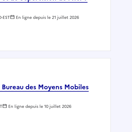
 :
D-EST
En ligne depuis le 21 juillet 2026
itation et de Supervision de l'INPT SGAMI Sud-Est
e Bureau des Moyens Mobiles
r :
ST
En ligne depuis le 10 juillet 2026
chef de Bureau des Moyens Mobiles (BMM) - ST