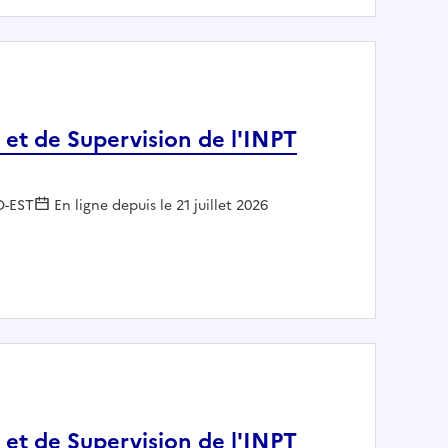
 et de Supervision de l'INPT
 :
D-EST
En ligne depuis le 21 juillet 2026
itation et de Supervision de l'INPT SGAMI Sud-Est
 et de Supervision de l'INPT