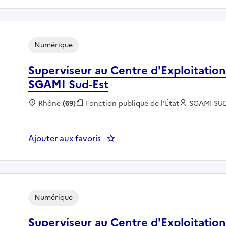
Numérique
Superviseur au Centre d'Exploitation
SGAMI Sud-Est
Localisation :
Rhône
(69)
Fonction publique :
Fonction publique de l'État
Employeur
SGAMI SU
Ajouter aux favoris
: Superviseur au Centre d'Explo
Numérique
Superviseur au Centre d'Exploitation