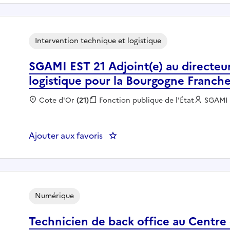
Intervention technique et logistique
SGAMI EST 21 Adjoint(e) au directeur
logistique pour la Bourgogne Franc
Localisation :
Cote d'Or
(21)
Fonction publique :
Fonction publique de l'État
Employ
SGAMI 
Ajouter aux favoris
: SGAMI EST 21 Adjoint(e) au di
Numérique
Technicien de back office au Centre 