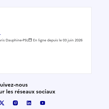
H
aris Dauphine-PSL
En ligne depuis le 03 juin 2026
ue F/H
uivez-nous
ur les réseaux sociaux
X (anciennement Twitter)
instagram
linkedin
youtube