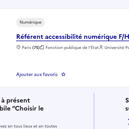
Numérique
Référent accessibilité numérique F/
Localisation :
Paris
(75)
Fonction publique :
Fonction publique de l'État
Employeur :
Université P
Ajouter aux favoris
: Référent accessibilité numériq
 à présent
S
bile “Choisir le
s
vez en tous lieux et en toutes