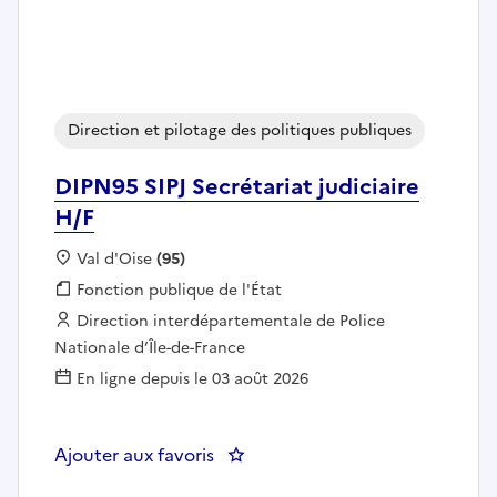
Direction et pilotage des politiques publiques
DIPN95 SIPJ Secrétariat judiciaire
H/F
Localisation :
Val d'Oise
(95)
Fonction publique :
Fonction publique de l'État
Employeur :
Direction interdépartementale de Police
Nationale d’Île-de-France
En ligne depuis le 03 août 2026
Ajouter aux favoris
: DIPN95 SIPJ Secrétariat judiciai