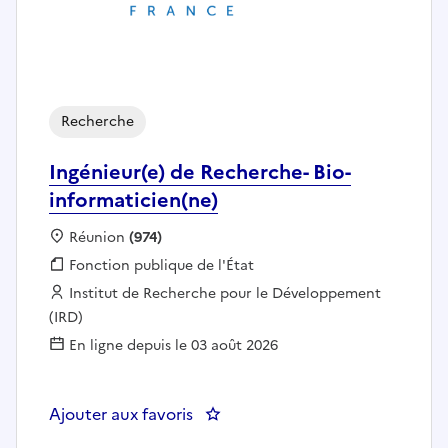
Recherche
Ingénieur(e) de Recherche- Bio-
informaticien(ne)
Localisation :
Réunion
(974)
Fonction publique :
Fonction publique de l'État
Employeur :
Institut de Recherche pour le Développement
(IRD)
En ligne depuis le 03 août 2026
Ajouter aux favoris
: Ingénieur(e) de Recherche- Bio-