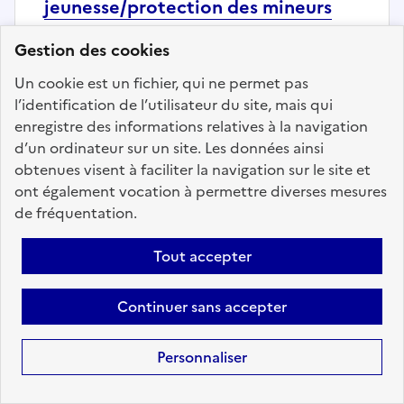
jeunesse/protection des mineurs
Localisation :
Yvelines
(78)
Gestion des cookies
Fonction publique :
Fonction publique
Un cookie est un fichier, qui ne permet pas
Employeur :
Rectorat de Paris
l’identification de l’utilisateur du site, mais qui
En ligne depuis le 03 août 2026
enregistre des informations relatives à la navigation
d’un ordinateur sur un site. Les données ainsi
obtenues visent à faciliter la navigation sur le site et
Ajouter aux favoris
: Cadre chargé du développement
ont également vocation à permettre diverses mesures
de fréquentation.
Tout accepter
Précédent
1
189
190
191
192
193
194
195
200
Suivant
Continuer sans accepter
Aller à la page
Personnaliser