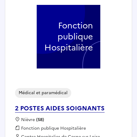
Fonction
publique
Hospitalière
Médical et paramédical
2 POSTES AIDES SOIGNANTS
Localisation :
Nièvre
(58)
Fonction publique :
Fonction publique Hospitalière
Employeur :
Centre Hospitalier de Cosne-sur-Loire