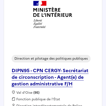
Direction et pilotage des politiques publiques
DIPN95 - CPN CERGY- Secrétariat
de circonscription - Agent(e) de
gestion administrative F/H
Localisation :
Val d'Oise
(95)
Fonction publique :
Fonction publique de l'État
Employeur :
Direction interdépartementale de Police