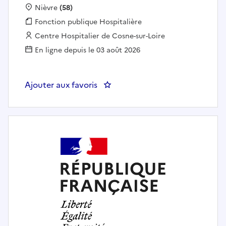
Localisation :
Nièvre
(58)
Fonction publique :
Fonction publique Hospitalière
Employeur :
Centre Hospitalier de Cosne-sur-Loire
En ligne depuis le 03 août 2026
Ajouter aux favoris
: 1 INFIRMIE(RE) COORDINATEUR