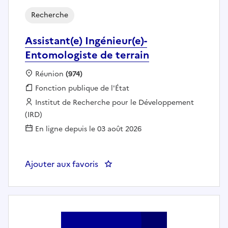
Recherche
Assistant(e) Ingénieur(e)-
Entomologiste de terrain
Localisation :
Réunion
(974)
Fonction publique :
Fonction publique de l'État
Employeur :
Institut de Recherche pour le Développement
(IRD)
En ligne depuis le 03 août 2026
Ajouter aux favoris
: Assistant(e) Ingénieur(e)- Entom