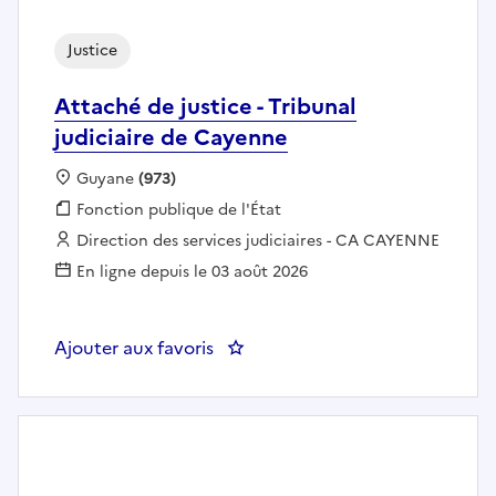
Justice
Attaché de justice - Tribunal
judiciaire de Cayenne
Localisation :
Guyane
(973)
Fonction publique :
Fonction publique de l'État
Employeur :
Direction des services judiciaires - CA CAYENNE
En ligne depuis le 03 août 2026
Ajouter aux favoris
: Attaché de justice - Tribunal j