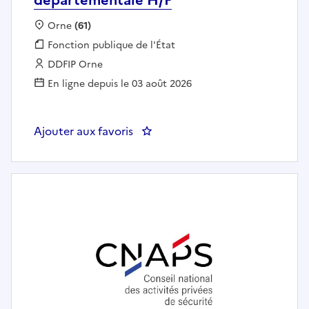
Localisation :
Orne
(61)
Fonction publique :
Fonction publique de l'État
Employeur :
DDFIP Orne
En ligne depuis le 03 août 2026
Ajouter aux favoris
: Assistant administratif à la pa