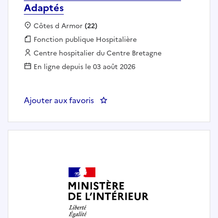
Adaptés
Localisation :
Côtes d Armor
(22)
Fonction publique :
Fonction publique Hospitalière
Employeur :
Centre hospitalier du Centre Bretagne
En ligne depuis le 03 août 2026
Ajouter aux favoris
: Educateur en Activités Physiq