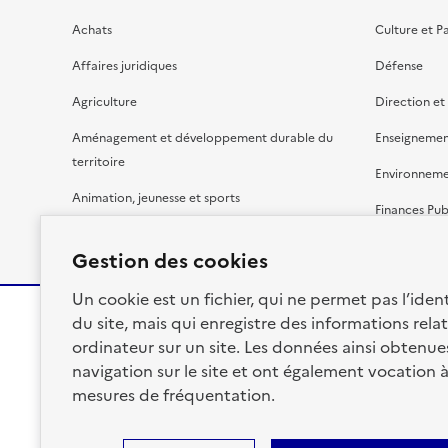
Achats
Culture et P
Affaires juridiques
Défense
Agriculture
Direction et
Aménagement et développement durable du
Enseignemen
territoire
Environnem
Animation, jeunesse et sports
Finances Pub
Bâtiment
Gestion budg
Gestion des cookies
Un cookie est un fichier, qui ne permet pas l’identi
du site, mais qui enregistre des informations relat
ordinateur sur un site. Les données ainsi obtenues 
RÉPUBLIQUE
navigation sur le site et ont également vocation 
FRANÇAISE
mesures de fréquentation.