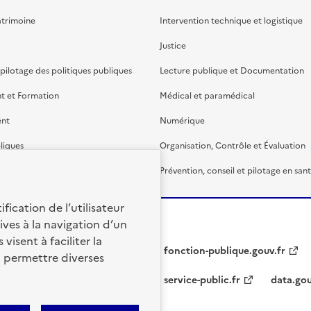
atrimoine
Intervention technique et logistique
Justice
 pilotage des politiques publiques
Lecture publique et Documentation
t et Formation
Médical et paramédical
ent
Numérique
liques
Organisation, Contrôle et Évaluation
étaire et financière
Prévention, conseil et pilotage en san
fication de l’utilisateur
ives à la navigation d’un
visent à faciliter la
fonction-publique.gouv.fr
à permettre diverses
service-public.fr
data.gou