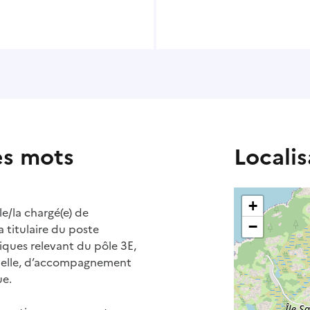
es mots
Localis
+
le/la chargé(e) de
−
a titulaire du poste
iques relevant du pôle 3E,
nelle, d’accompagnement
ue.