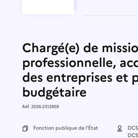
Chargé(e) de missi
professionnelle, 
des entreprises et 
budgétaire
Réf.
Référence :
2026-2312859
Fonction publique :
Fonction publique de l'État
Employeu
DCST
DCST