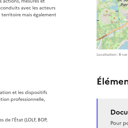
es actions, mesures et
s conduits avec les acteurs
 territoire mais également
Localisation : 8 r
Élémen
tion et les dispositifs
tion professionnelle,
Docu
s de l'État (LOLF, BOP,
Pour po