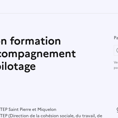
on formation
Pa
accompagnement
pilotage
Ve
pa
r :
EP Saint Pierre et Miquelon
L
EP (Direction de la cohésion sociale, du travail, de