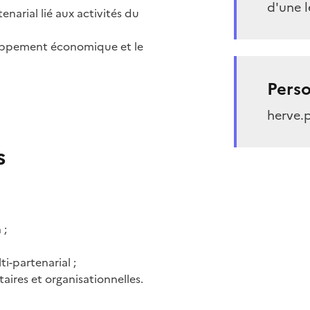
d'une l
narial lié aux activités du
loppement économique et le
Perso
herve.
s
 ;
ti-partenarial ;
ires et organisationnelles.