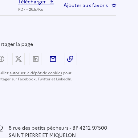
Télécharger
Ajouter aux favoris
: Chargé(e)
PDF – 26.57Ko
rtager la page
Partager sur Facebook
Partager sur X (anciennement Twitter) - nouvelle
Partager sur LinkedIn
Partager par email
Copier dans le presse-pap
uillez
autoriser le dépôt de cookies
pour
rtager sur Facebook, Twitter et LinkedIn.
ocalisation :
8 rue des petits pêcheurs - BP 4212 97500
SAINT PIERRE ET MIQUELON