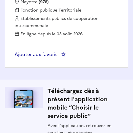
Localisation :
Mayotte
(976)
Fonction publique :
Fonction publique Territoriale
Employeur :
Etablissements publics de coopération
intercommunale
En ligne depuis le 03 août 2026
Ajouter aux favoris
: Agent de collecte (h/f) - SIDE
Téléchargez dès à
présent l'application
mobile “Choisir le
service public”
Avec l’application, retrouvez en
tous lieux et en toutes