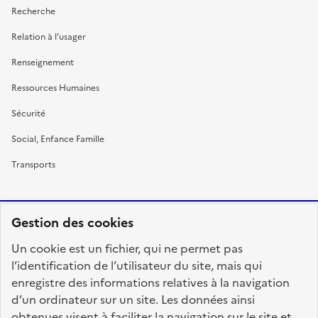
Recherche
Relation à l’usager
Renseignement
Ressources Humaines
Sécurité
Social, Enfance Famille
Transports
Gestion des cookies
RÉPUBLIQUE
Un cookie est un fichier, qui ne permet pas
FRANÇAISE
l’identification de l’utilisateur du site, mais qui
enregistre des informations relatives à la navigation
d’un ordinateur sur un site. Les données ainsi
obtenues visent à faciliter la navigation sur le site et