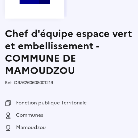
Chef d'équipe espace vert
et embellissement -
COMMUNE DE
MAMOUDZOU
Réf.
Référence :
O976260608001219
Fonction publique :
Fonction publique Territoriale
Employeur :
Communes
Localisation :
Mamoudzou