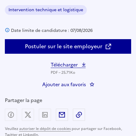
Intervention technique et logistique
Domaine :
Date limite de candidature : 07/08/2026
Postuler sur le site employeur
Télécharger
PDF – 25.71Ko
Ajouter aux favoris
: Chef d'équipe es
Partager la page
Partager sur Facebook
Partager sur X (anciennement Twitter) - nouv
Partager sur LinkedIn
Partager par email
Copier dans le presse
Veuillez
autoriser le dépôt de cookies
pour partager sur Facebook,
Twitter et LinkedIn.