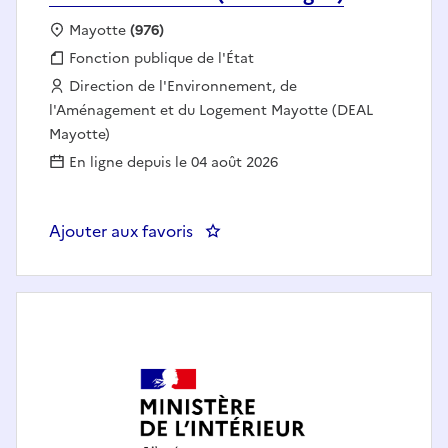
Localisation :
Mayotte
(976)
Fonction publique :
Fonction publique de l'État
Employeur :
Direction de l'Environnement, de
l'Aménagement et du Logement Mayotte (DEAL
Mayotte)
En ligne depuis le 04 août 2026
Ajouter aux favoris
: chef de CEI nord (dzoumogné)