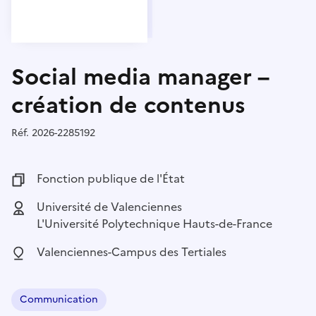
Social media manager –
création de contenus
Réf.
Référence :
2026-2285192
Fonction publique :
Fonction publique de l'État
Employeur :
Université de Valenciennes
L'Université Polytechnique Hauts-de-France
Localisation :
Valenciennes-Campus des Tertiales
Communication
Domaine :