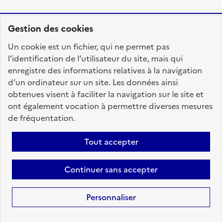
Gestion des cookies
RÉPUBLIQUE
Un cookie est un fichier, qui ne permet pas
FRANÇAISE
l’identification de l’utilisateur du site, mais qui
enregistre des informations relatives à la navigation
d’un ordinateur sur un site. Les données ainsi
obtenues visent à faciliter la navigation sur le site et
fonction-publique.gouv.fr
legifrance.gouv.fr
ont également vocation à permettre diverses mesures
de fréquentation.
gouvernement.fr
service-public.fr
data.gouv.fr
Tout accepter
Plan du site
Accessibilité : totalement conforme
Personnaliser les cookies
Mentions légales
Contact
Aide
Continuer sans accepter
candidats
Personnaliser
Sauf mention contraire, tous les textes de ce site sont sous
licence
etalab-2.0