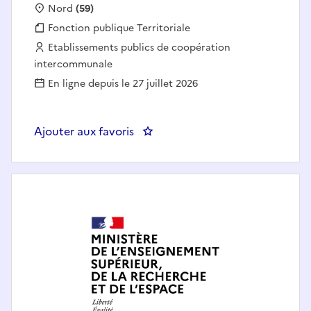
Localisation :
Nord
(59)
Fonction publique :
Fonction publique Territoriale
Employeur :
Etablissements publics de coopération
intercommunale
En ligne depuis le 27 juillet 2026
Ajouter aux favoris
: Journaliste éditorial (h/f) -