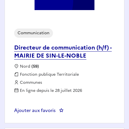
Communication
Directeur de communication (h/f) -
MAIRIE DE SIN-LE-NOBLE
Localisation :
Nord
(59)
Fonction publique :
Fonction publique Territoriale
Employeur :
Communes
En ligne depuis le 28 juillet 2026
Ajouter aux favoris
: Directeur de communication (h