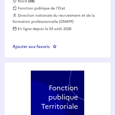
Localisation :
Nord
(59)
Fonction publique :
Fonction publique de l'État
Employeur :
Direction nationale du recrutement et de la
formation professionnelle (DNRFP)
En ligne depuis le 03 août 2026
Ajouter aux favoris
: Spécialiste en pédagogie numé
Fonction
publique
Territoriale