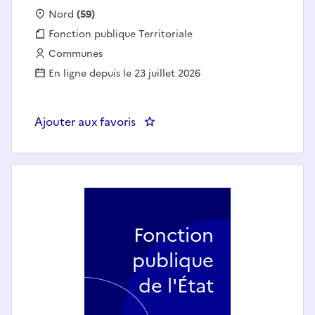
Localisation :
Nord
(59)
Fonction publique :
Fonction publique Territoriale
Employeur :
Communes
En ligne depuis le 23 juillet 2026
Ajouter aux favoris
: Chargé(e) de communication 
Fonction
publique
de l'État