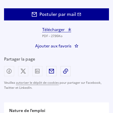
Postuler par mail
Télécharger
PDF – 27.95Ko
Ajouter aux favoris
: Social media manag
Partager la page
Partager sur Facebook
Partager sur X (anciennement Twitter) - nouv
Partager sur LinkedIn
Partager par email
Copier dans le presse
Veuillez
autoriser le dépôt de cookies
pour partager sur Facebook,
Twitter et LinkedIn.
Nature de l’emploi