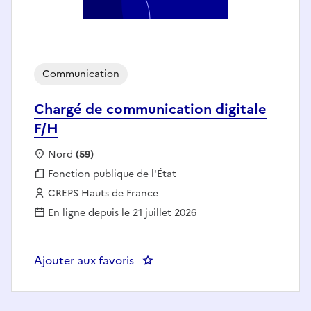
Communication
Chargé de communication digitale
F/H
Localisation :
Nord
(59)
Fonction publique :
Fonction publique de l'État
Employeur :
CREPS Hauts de France
En ligne depuis le 21 juillet 2026
Ajouter aux favoris
: Chargé de communication digit