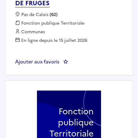
DE FRUGES
Localisation :
Pas de Calais
(62)
Fonction publique :
Fonction publique Territoriale
Employeur :
Communes
En ligne depuis le 15 juillet 2026
Ajouter aux favoris
: CHEFFE DE PROJET PVD - MAIR
Fonction
publique
Territoriale