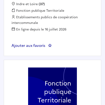
Localisation :
Indre et Loire
(37)
Fonction publique :
Fonction publique Territoriale
Employeur :
Etablissements publics de coopération
intercommunale
En ligne depuis le 16 juillet 2026
Ajouter aux favoris
: chef du service urbanisme (h
Fonction
publique
Territoriale