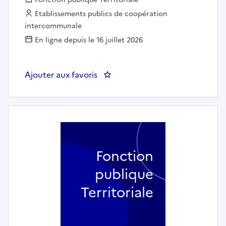
Employeur :
Etablissements publics de coopération
intercommunale
En ligne depuis le 16 juillet 2026
Ajouter aux favoris
: Chargé de mission Planificati
Fonction
publique
Territoriale