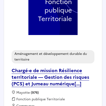
Fonction
publique
Territoriale
Aménagement et développement durable du
territoire
Chargé·e de mission Résilience
territoriale — Gestion des risques
(PCS) et Jumeau numérique[...]
Localisation :
Mayotte
(976)
Fonction publique :
Fonction publique Territoriale
Employeur :
Communes