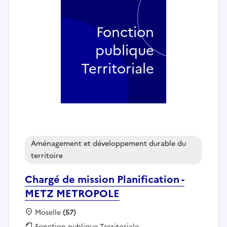
Fonction
publique
Territoriale
Aménagement et développement durable du
territoire
Chargé de mission Planification -
METZ METROPOLE
Localisation :
Moselle
(57)
Fonction publique :
Fonction publique Territoriale