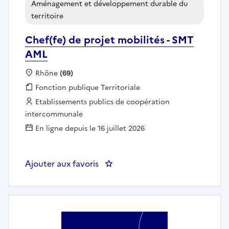
Aménagement et développement durable du
territoire
Chef(fe) de projet mobilités - SMT
AML
Localisation :
Rhône
(69)
Fonction publique :
Fonction publique Territoriale
Employeur :
Etablissements publics de coopération
intercommunale
En ligne depuis le 16 juillet 2026
Ajouter aux favoris
: Chef(fe) de projet mobilités - 