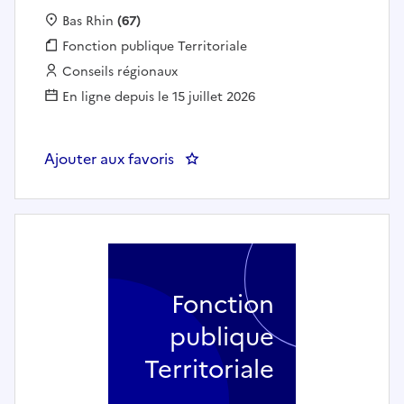
Localisation :
Bas Rhin
(67)
Fonction publique :
Fonction publique Territoriale
Employeur :
Conseils régionaux
En ligne depuis le 15 juillet 2026
Ajouter aux favoris
: Gestionnaire administratif to
Fonction
publique
Territoriale