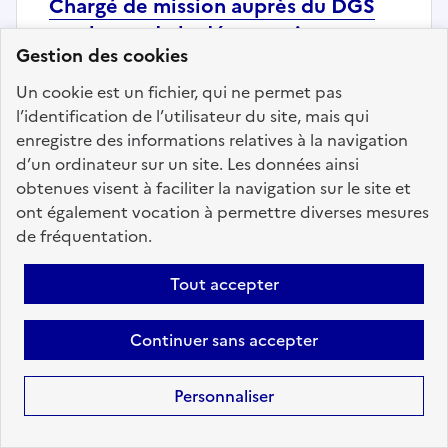
Chargé de mission auprès du DGS
en charge de la démocratie
Gestion des cookies
participative, concertations et[...]
Un cookie est un fichier, qui ne permet pas
Localisation :
Seine Saint-Denis
(93)
l’identification de l’utilisateur du site, mais qui
Fonction publique :
Fonction publique Territoriale
enregistre des informations relatives à la navigation
Employeur :
Communes
d’un ordinateur sur un site. Les données ainsi
En ligne depuis le 15 juillet 2026
obtenues visent à faciliter la navigation sur le site et
ont également vocation à permettre diverses mesures
de fréquentation.
Ajouter aux favoris
: Chargé de mission auprès du DG
Tout accepter
Continuer sans accepter
Personnaliser
Fonction