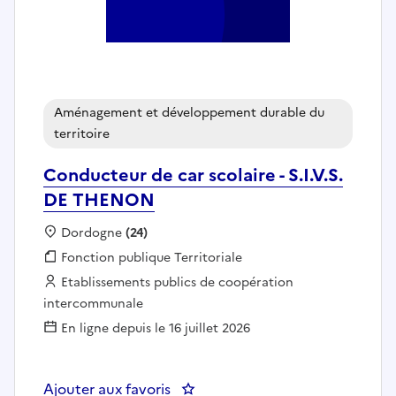
Aménagement et développement durable du
territoire
Conducteur de car scolaire - S.I.V.S.
DE THENON
Localisation :
Dordogne
(24)
Fonction publique :
Fonction publique Territoriale
Employeur :
Etablissements publics de coopération
intercommunale
En ligne depuis le 16 juillet 2026
Ajouter aux favoris
: Conducteur de car scolaire - S