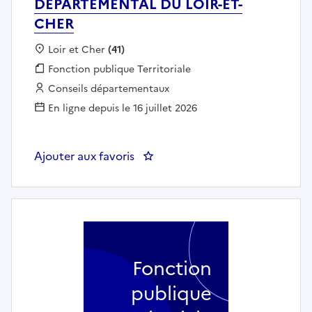
DEPARTEMENTAL DU LOIR-ET-
CHER
Localisation :
Loir et Cher
(41)
Fonction publique :
Fonction publique Territoriale
Employeur :
Conseils départementaux
En ligne depuis le 16 juillet 2026
Ajouter aux favoris
: chargé de mission (h/f) - CO
Fonction
publique