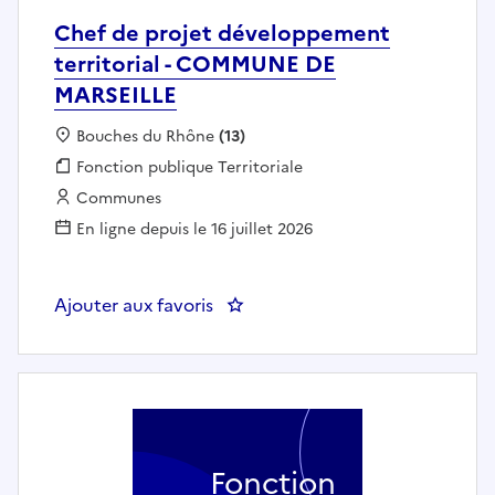
Chef de projet développement
territorial - COMMUNE DE
MARSEILLE
Localisation :
Bouches du Rhône
(13)
Fonction publique :
Fonction publique Territoriale
Employeur :
Communes
En ligne depuis le 16 juillet 2026
Ajouter aux favoris
: Chef de projet développement
Fonction