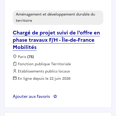
Aménagement et développement durable du
territoire
Chargé de projet suivi de l'offre en
phase travaux F/H - Île-de-France
Mobilités
Localisation :
Paris
(75)
Fonction publique :
Fonction publique Territoriale
Employeur :
Etablissements publics locaux
En ligne depuis le 22 juin 2026
Ajouter aux favoris
: Chargé de projet suivi de l'offr