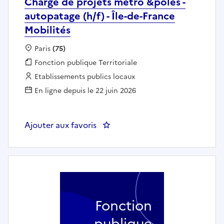
Chargé de projets métro &pôles -
autopatage (h/f) - Île-de-France
Mobilités
Localisation :
Paris
(75)
Fonction publique :
Fonction publique Territoriale
Employeur :
Etablissements publics locaux
En ligne depuis le 22 juin 2026
Ajouter aux favoris
: Chargé de projets métro &pôles 
Fonction
publique