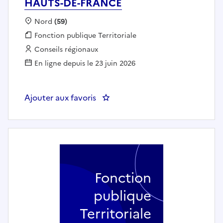
HAUTS-DE-FRANCE
Localisation :
Nord
(59)
Fonction publique :
Fonction publique Territoriale
Employeur :
Conseils régionaux
En ligne depuis le 23 juin 2026
Ajouter aux favoris
: chargé de mission - REGION 
Fonction
publique
Territoriale