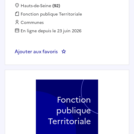
Localisation :
Hauts-de-Seine
(92)
Fonction publique :
Fonction publique Territoriale
Employeur :
Communes
En ligne depuis le 23 juin 2026
Ajouter aux favoris
: Responsable de l'unité vie assoc
Fonction
publique
Territoriale