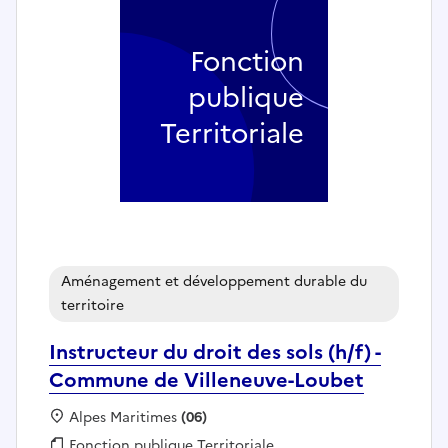
Fonction
publique
Territoriale
Aménagement et développement durable du
territoire
Instructeur du droit des sols (h/f) -
Commune de Villeneuve-Loubet
Localisation :
Alpes Maritimes
(06)
Fonction publique :
Fonction publique Territoriale