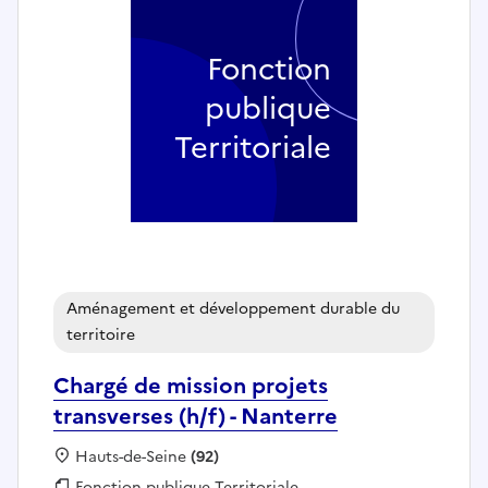
Fonction
publique
Territoriale
Aménagement et développement durable du
territoire
Chargé de mission projets
transverses (h/f) - Nanterre
Localisation :
Hauts-de-Seine
(92)
Fonction publique :
Fonction publique Territoriale