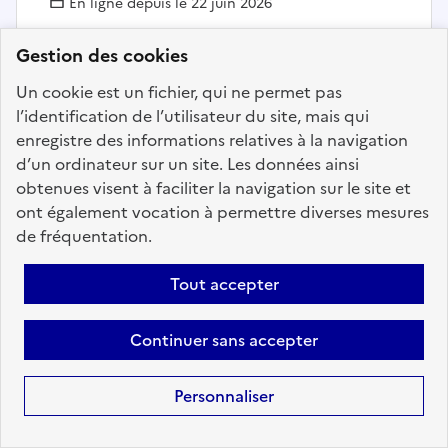
En ligne depuis le 22 juin 2026
Gestion des cookies
Ajouter aux favoris
: Chargé de projet "Energie, déch
Un cookie est un fichier, qui ne permet pas
l’identification de l’utilisateur du site, mais qui
enregistre des informations relatives à la navigation
d’un ordinateur sur un site. Les données ainsi
obtenues visent à faciliter la navigation sur le site et
ont également vocation à permettre diverses mesures
Fonction
de fréquentation.
publique
Tout accepter
Territoriale
Continuer sans accepter
Personnaliser