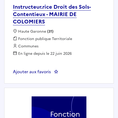
Instructeur.rice Droit des Sols-
Contentieux - MAIRIE DE
COLOMIERS
Localisation :
Haute Garonne
(31)
Fonction publique :
Fonction publique Territoriale
Employeur :
Communes
En ligne depuis le 22 juin 2026
Ajouter aux favoris
: Instructeur.rice Droit des Sol
Fonction