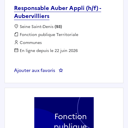
Responsable Auber Appli (h/f) -
Aubervilliers
Localisation :
Seine Saint-Denis
(93)
Fonction publique :
Fonction publique Territoriale
Employeur :
Communes
En ligne depuis le 22 juin 2026
Ajouter aux favoris
: Responsable Auber Appli (h/f) -
Fonction
publique