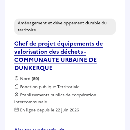
Aménagement et développement durable du
territoire
Chef de projet équipements de
valorisation des déchets -
COMMUNAUTE URBAINE DE
DUNKERQUE
Localisation :
Nord
(59)
Fonction publique :
Fonction publique Territoriale
Employeur :
Etablissements publics de coopération
intercommunale
En ligne depuis le 22 juin 2026
Ajouter aux favoris
: Chef de projet équipements