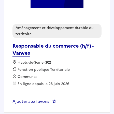
Aménagement et développement durable du
territoire
Responsable du commerce (h/f) -
Vanves
Localisation :
Hauts-de-Seine
(92)
Fonction publique :
Fonction publique Territoriale
Employeur :
Communes
En ligne depuis le 23 juin 2026
Ajouter aux favoris
: Responsable du commerce (h/f)