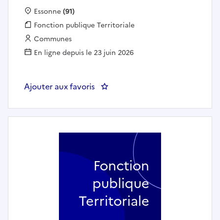
Localisation :
Essonne
(91)
Fonction publique :
Fonction publique Territoriale
Employeur :
Communes
En ligne depuis le 23 juin 2026
Ajouter aux favoris
: Instructeur des autorisations 
Fonction
publique
Territoriale