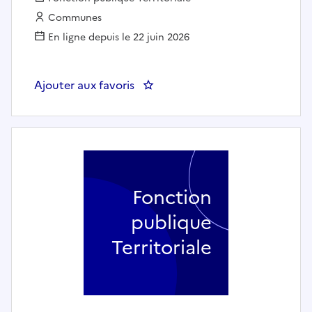
Employeur :
Communes
En ligne depuis le 22 juin 2026
Ajouter aux favoris
: Instructeur du droit des sols 
Fonction
publique
Territoriale