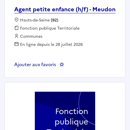
Agent petite enfance (h/f) - Meudon
Localisation :
Hauts-de-Seine
(92)
Fonction publique :
Fonction publique Territoriale
Employeur :
Communes
En ligne depuis le 28 juillet 2026
Ajouter aux favoris
: Agent petite enfance (h/f) - M
Fonction
publique