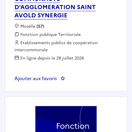
D'AGGLOMERATION SAINT
AVOLD SYNERGIE
Localisation :
Moselle
(57)
Fonction publique :
Fonction publique Territoriale
Employeur :
Etablissements publics de coopération
intercommunale
En ligne depuis le 28 juillet 2026
Ajouter aux favoris
: Maitre Nageur Sauveteur -
Fonction