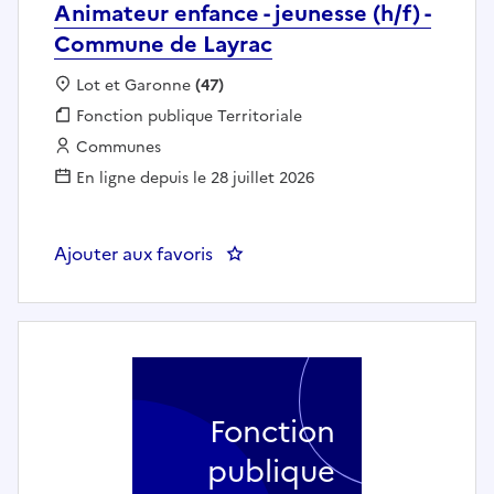
Animateur enfance - jeunesse (h/f) -
Commune de Layrac
Localisation :
Lot et Garonne
(47)
Fonction publique :
Fonction publique Territoriale
Employeur :
Communes
En ligne depuis le 28 juillet 2026
Ajouter aux favoris
: Animateur enfance - jeunesse 
Fonction
publique