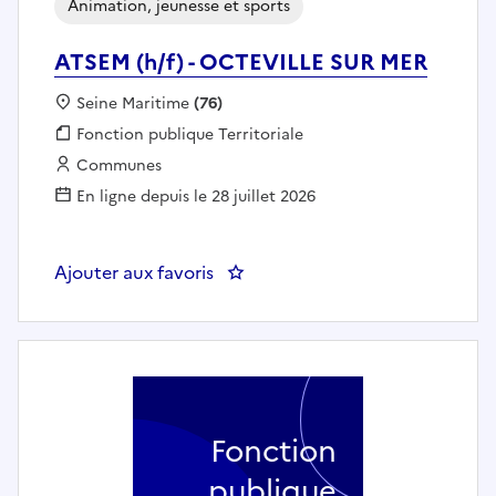
Animation, jeunesse et sports
ATSEM (h/f) - OCTEVILLE SUR MER
Localisation :
Seine Maritime
(76)
Fonction publique :
Fonction publique Territoriale
Employeur :
Communes
En ligne depuis le 28 juillet 2026
Ajouter aux favoris
: ATSEM (h/f) - OCTEVILLE SUR 
Fonction
publique