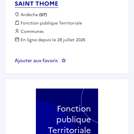
SAINT THOME
Localisation :
Ardèche
(07)
Fonction publique :
Fonction publique Territoriale
Employeur :
Communes
En ligne depuis le 28 juillet 2026
Ajouter aux favoris
: Agent de restauration scolaire
Fonction
publique
Territoriale