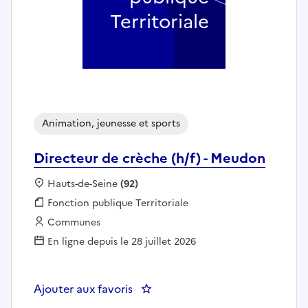
Territoriale
Animation, jeunesse et sports
Directeur de crèche (h/f) - Meudon
Localisation :
Hauts-de-Seine
(92)
Fonction publique :
Fonction publique Territoriale
Employeur :
Communes
En ligne depuis le 28 juillet 2026
Ajouter aux favoris
: Directeur de crèche (h/f) - Me