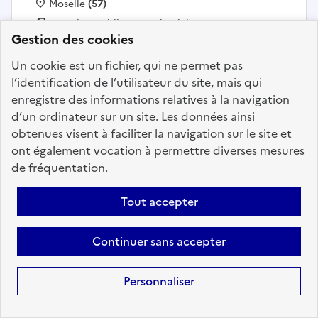
Localisation :
Moselle
(57)
Fonction publique :
Fonction publique Territoriale
Gestion des cookies
Employeur :
Communes
En ligne depuis le 28 juillet 2026
Un cookie est un fichier, qui ne permet pas
l’identification de l’utilisateur du site, mais qui
enregistre des informations relatives à la navigation
Ajouter aux favoris
: concierge d'un centre sportif 
d’un ordinateur sur un site. Les données ainsi
obtenues visent à faciliter la navigation sur le site et
ont également vocation à permettre diverses mesures
de fréquentation.
Précédent
1
69
70
71
72
73
74
75
200
Suivant
Tout accepter
Aller à la page
Continuer sans accepter
Personnaliser