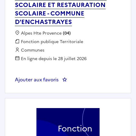
SCOLAIRE ET RESTAURATION
SCOLAIRE - COMMUNE
D'ENCHASTRAYES
Localisation :
Alpes Hte Provence
(04)
Fonction publique :
Fonction publique Territoriale
Employeur :
Communes
En ligne depuis le 28 juillet 2026
Ajouter aux favoris
: ANIMATEUR/TRICE GARDERIE
Fonction