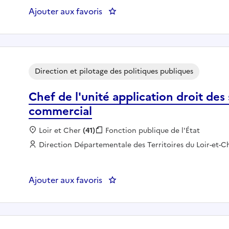
Ajouter aux favoris
: Secrétaire de la commission d
Direction et pilotage des politiques publiques
Chef de l'unité application droit de
commercial
Localisation :
Loir et Cher
(41)
Fonction publique :
Fonction publique de l'État
Employeur :
Direction Départementale des Territoires du Loir-et-C
Ajouter aux favoris
: Chef de l'unité application d