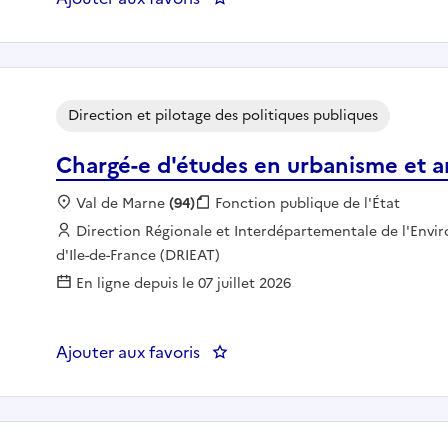
Direction et pilotage des politiques publiques
Chargé-e d'études en urbanisme et
Localisation :
Val de Marne
(94)
Fonction publique :
Fonction publique de l'État
Employeur :
Direction Régionale et Interdépartementale de l'Env
d'Ile-de-France (DRIEAT)
En ligne depuis le 07 juillet 2026
Ajouter aux favoris
: Chargé-e d'études en urbani