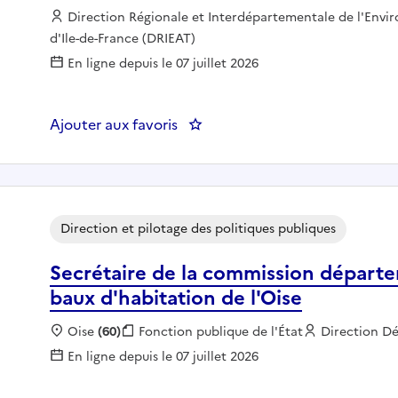
Employeur :
Direction Régionale et Interdépartementale de l'Env
d'Ile-de-France (DRIEAT)
En ligne depuis le 07 juillet 2026
Ajouter aux favoris
: Assistant-e de direction de l
Direction et pilotage des politiques publiques
Secrétaire de la commission départe
baux d'habitation de l'Oise
Localisation :
Oise
(60)
Fonction publique :
Fonction publique de l'État
Employeur :
Direction Dé
En ligne depuis le 07 juillet 2026