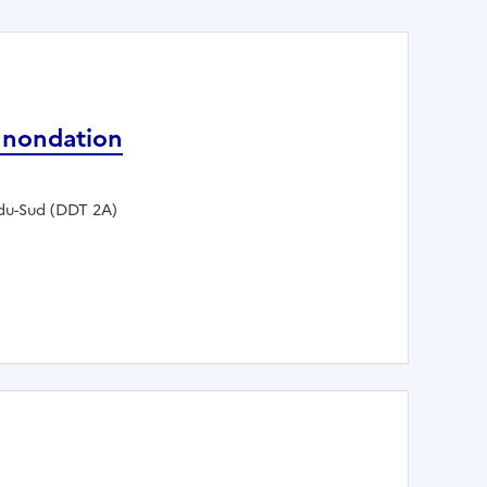
 Inondation
-du-Sud (DDT 2A)
férent Inondation