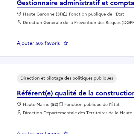
Gestionnaire administratif et compt
Localisation :
Haute Garonne
(31)
Fonction publique :
Fonction publique de l'État
Employeur :
Direction Générale de la Prévention des Risques (DGP
Ajouter aux favoris
: Gestionnaire administratif et
Direction et pilotage des politiques publiques
Référent(e) qualité de la constructio
Localisation :
Haute-Marne
(52)
Fonction publique :
Fonction publique de l'État
Employeur :
Direction Départementale des Territoires de la Haute
Ajouter aux favoris
: Référent(e) qualité de la const