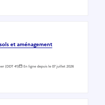
épartementale de conciliation des baux d'habitation de l'O
s sols et aménagement
her (DDT 41)
En ligne depuis le 07 juillet 2026
roit des sols et aménagement commercial