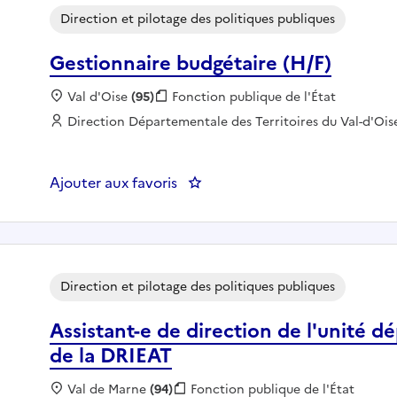
Direction et pilotage des politiques publiques
Gestionnaire budgétaire (H/F)
Localisation :
Val d'Oise
(95)
Fonction publique :
Fonction publique de l'État
Employeur :
Direction Départementale des Territoires du Val-d'Ois
Ajouter aux favoris
: Gestionnaire budgétaire (H/F)
Direction et pilotage des politiques publiques
Assistant-e de direction de l'unité 
de la DRIEAT
Localisation :
Val de Marne
(94)
Fonction publique :
Fonction publique de l'État