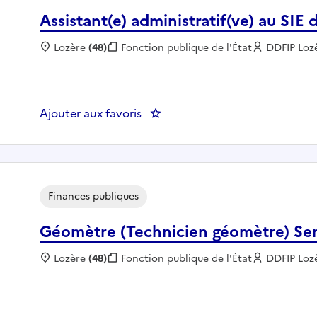
Assistant(e) administratif(ve) au SIE 
Localisation :
Lozère
(48)
Fonction publique :
Fonction publique de l'État
Employeur
DDFIP Loz
Ajouter aux favoris
: Assistant(e) administratif(ve) a
Finances publiques
Géomètre (Technicien géomètre) Ser
Localisation :
Lozère
(48)
Fonction publique :
Fonction publique de l'État
Employeur
DDFIP Loz