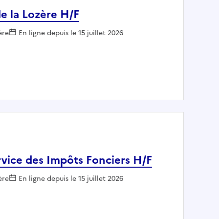
de la Lozère H/F
 :
ère
En ligne depuis le 15 juillet 2026
u SIE de la Lozère H/F
vice des Impôts Fonciers H/F
 :
ère
En ligne depuis le 15 juillet 2026