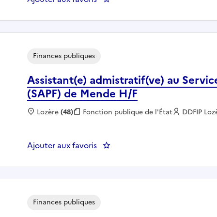
Finances publiques
Assistant(e) admistratif(ve) au Servic
(SAPF) de Mende H/F
Localisation :
Lozère
(48)
Fonction publique :
Fonction publique de l'État
Employeur
DDFIP Loz
Ajouter aux favoris
: Assistant(e) admistratif(ve) a
Finances publiques