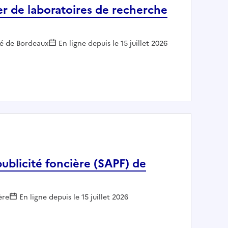
ier de laboratoires de recherche
r :
té de Bordeaux
En ligne depuis le 15 juillet 2026
financier de laboratoires de recherche F/H
publicité foncière (SAPF) de
 :
ère
En ligne depuis le 15 juillet 2026