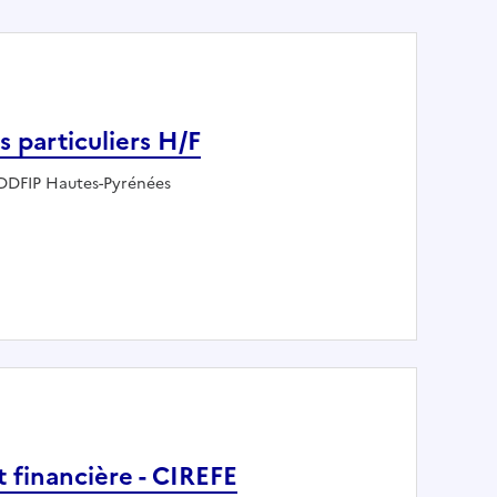
es particuliers H/F
Employeur :
DDFIP Hautes-Pyrénées
lité des particuliers H/F
t financière - CIREFE