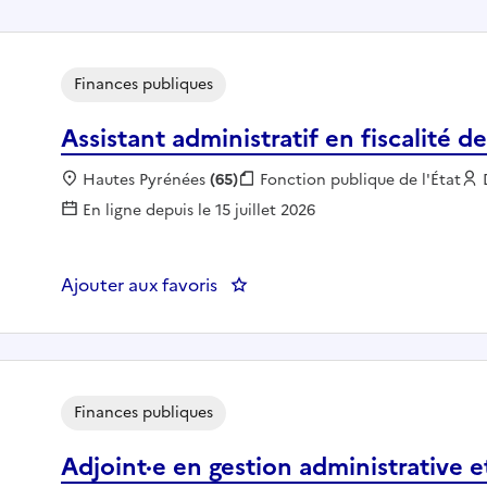
Finances publiques
Assistant administratif en fiscalité d
Localisation :
Hautes Pyrénées
(65)
Fonction publique :
Fonction publique de l'État
En ligne depuis le 15 juillet 2026
Ajouter aux favoris
: Assistant administratif en fisca
Finances publiques
Adjoint·e en gestion administrative e