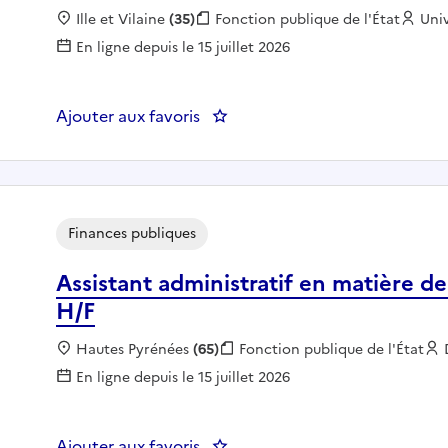
Localisation :
Ille et Vilaine
(35)
Fonction publique :
Fonction publique de l'État
Emp
Uni
En ligne depuis le 15 juillet 2026
Ajouter aux favoris
: Adjoint·e en gestion administra
Finances publiques
Assistant administratif en matière de
H/F
Localisation :
Hautes Pyrénées
(65)
Fonction publique :
Fonction publique de l'État
En ligne depuis le 15 juillet 2026
Ajouter aux favoris
: Assistant administratif en mati