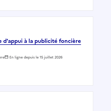
e d'appui à la publicité foncière
 :
ère
En ligne depuis le 15 juillet 2026
u Service d'appui à la publicité foncière (SAPF) de Mende H/F