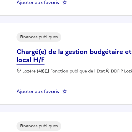
Ajouter aux favoris
Finances publiques
Chargé(e) de la gestion budgétaire e
local H/F
Localisation :
Lozère
(48)
Fonction publique :
Fonction publique de l'État
Employeur
DDFIP Loz
Ajouter aux favoris
: Chargé(e) de la gestion budgé
Finances publiques