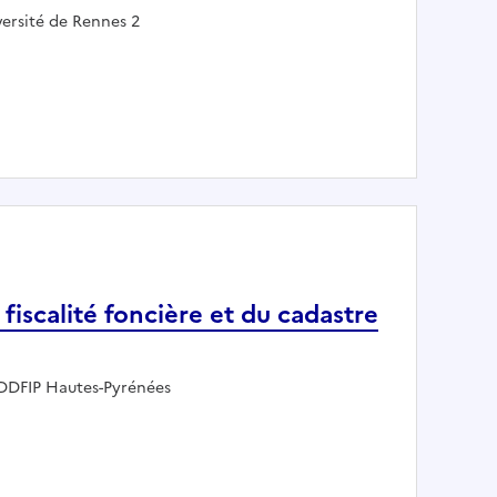
loyeur :
versité de Rennes 2
tive et financière - CIREFE
 fiscalité foncière et du cadastre
Employeur :
DDFIP Hautes-Pyrénées
ère de fiscalité foncière et du cadastre H/F