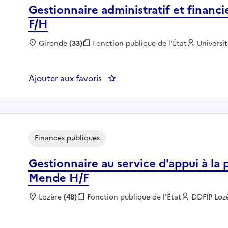
Gestionnaire administratif et financ
F/H
Localisation :
Gironde
(33)
Fonction publique :
Fonction publique de l'État
Employeu
Universi
Ajouter aux favoris
: Gestionnaire administratif et 
Finances publiques
Gestionnaire au service d'appui à la 
Mende H/F
Localisation :
Lozère
(48)
Fonction publique :
Fonction publique de l'État
Employeur
DDFIP Loz