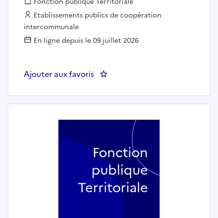
Fonction publique :
Fonction publique Territoriale
Employeur :
Etablissements publics de coopération
intercommunale
En ligne depuis le 09 juillet 2026
Ajouter aux favoris
: Chargé d'accueil France Serv
Fonction
publique
Territoriale