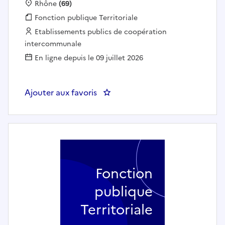
Localisation :
Rhône
(69)
Fonction publique :
Fonction publique Territoriale
Employeur :
Etablissements publics de coopération
intercommunale
En ligne depuis le 09 juillet 2026
Ajouter aux favoris
: Projectionniste/médiateur
Fonction
publique
Territoriale