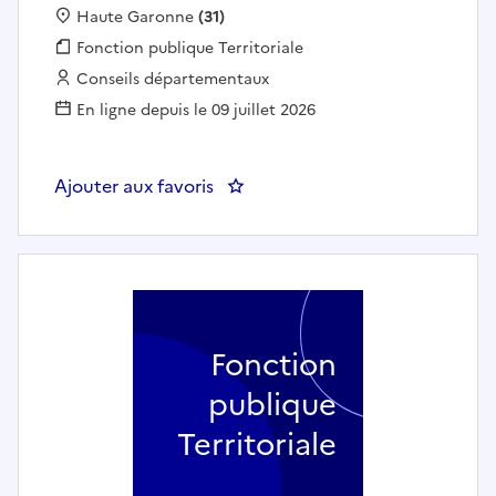
Localisation :
Haute Garonne
(31)
Fonction publique :
Fonction publique Territoriale
Employeur :
Conseils départementaux
En ligne depuis le 09 juillet 2026
Ajouter aux favoris
: Assistant de mission à la MDS 
Fonction
publique
Territoriale