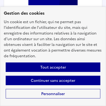
Gestion des cookies
Un cookie est un fichier, qui ne permet pas
Relation à l'usager
l’identification de l’utilisateur du site, mais qui
enregistre des informations relatives à la navigation
AGENT D'ACCUEIL ET
d’un ordinateur sur un site. Les données ainsi
D'EXPLOITATION DES
obtenues visent à faciliter la navigation sur le site et
ÉQUIPEMENTS SPORTIFS H/F -
ont également vocation à permettre diverses mesures
Mairie d'ORSAY
de fréquentation.
Localisation :
Essonne
(91)
Tout accepter
Fonction publique :
Fonction publique Territoriale
Employeur :
Communes
Continuer sans accepter
En ligne depuis le 09 juillet 2026
Personnaliser
Ajouter aux favoris