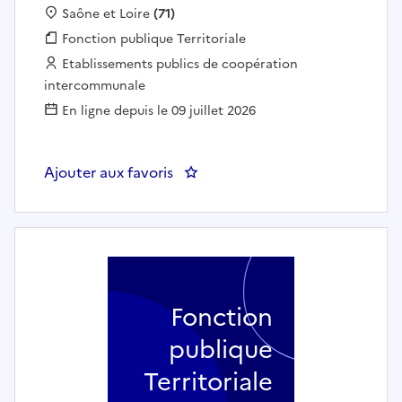
Localisation :
Saône et Loire
(71)
Fonction publique :
Fonction publique Territoriale
Employeur :
Etablissements publics de coopération
intercommunale
En ligne depuis le 09 juillet 2026
Ajouter aux favoris
: Chargé de mission Habitat P
Fonction
publique
Territoriale