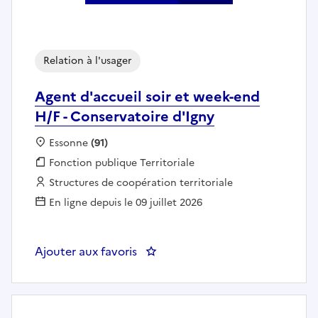
Relation à l'usager
Agent d'accueil soir et week-end
H/F - Conservatoire d'Igny
Localisation :
Essonne
(91)
Fonction publique :
Fonction publique Territoriale
Employeur :
Structures de coopération territoriale
En ligne depuis le 09 juillet 2026
Ajouter aux favoris
: Agent d'accueil soir et week-en