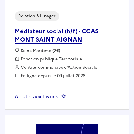
Relation à l'usager
Médiateur social (h/f) - CCAS
MONT SAINT AIGNAN
Localisation :
Seine Maritime
(76)
Fonction publique :
Fonction publique Territoriale
Employeur :
Centres communaux d'Action Sociale
En ligne depuis le 09 juillet 2026
Ajouter aux favoris
: Médiateur social (h/f) - CCA