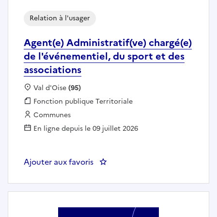
Relation à l'usager
Agent(e) Administratif(ve) chargé(e)
de l'événementiel, du sport et des
associations
Localisation :
Val d'Oise
(95)
Fonction publique :
Fonction publique Territoriale
Employeur :
Communes
En ligne depuis le 09 juillet 2026
Ajouter aux favoris
: Agent(e) Administratif(ve) char