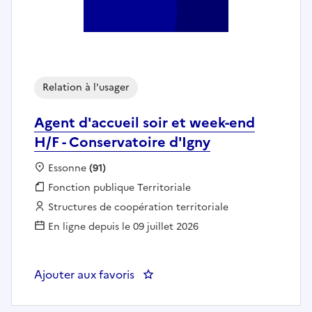
Relation à l'usager
Agent d'accueil soir et week-end
H/F - Conservatoire d'Igny
Localisation :
Essonne
(91)
Fonction publique :
Fonction publique Territoriale
Employeur :
Structures de coopération territoriale
En ligne depuis le 09 juillet 2026
Ajouter aux favoris
: Agent d'accueil soir et week-en