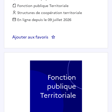
Fonction publique :
Fonction publique Territoriale
Employeur :
Structures de coopération territoriale
En ligne depuis le 09 juillet 2026
Ajouter aux favoris
: Un Chargé d’Accueil et de Médi
Fonction
publique
Territoriale