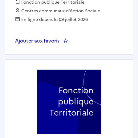
Fonction publique :
Fonction publique Territoriale
Employeur :
Centres communaux d'Action Sociale
En ligne depuis le 09 juillet 2026
Ajouter aux favoris
: Adjoint administratif (h/f) -
Fonction
publique
Territoriale