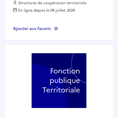
Employeur :
Structures de coopération territoriale
En ligne depuis le 09 juillet 2026
Ajouter aux favoris
: Agent d'accueil soir et week-en
Fonction
publique
Territoriale