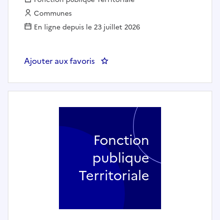
Employeur :
Communes
En ligne depuis le 23 juillet 2026
Ajouter aux favoris
: Inspecteur.trice salubrité - Ma
Fonction
publique
Territoriale