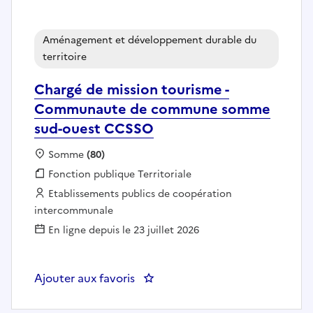
Aménagement et développement durable du
territoire
Chargé de mission tourisme -
Communaute de commune somme
sud-ouest CCSSO
Localisation :
Somme
(80)
Fonction publique :
Fonction publique Territoriale
Employeur :
Etablissements publics de coopération
intercommunale
En ligne depuis le 23 juillet 2026
Ajouter aux favoris
: Chargé de mission tourisme