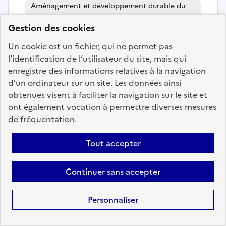
Aménagement et développement durable du
territoire
Gestion des cookies
Chargé mission vie associative et
Un cookie est un fichier, qui ne permet pas
citoyenne, et la politique de la ville
l’identification de l’utilisateur du site, mais qui
(h/f) - L'Ile-Saint-Denis
enregistre des informations relatives à la navigation
d’un ordinateur sur un site. Les données ainsi
Localisation :
Seine Saint-Denis
(93)
obtenues visent à faciliter la navigation sur le site et
Fonction publique :
Fonction publique Territoriale
ont également vocation à permettre diverses mesures
Employeur :
Communes
de fréquentation.
En ligne depuis le 22 juillet 2026
Tout accepter
Ajouter aux favoris
: Chargé mission vie associative et
Continuer sans accepter
Personnaliser