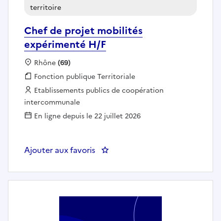
territoire
Chef de projet mobilités
expérimenté H/F
Localisation :
Rhône
(69)
Fonction publique :
Fonction publique Territoriale
Employeur :
Etablissements publics de coopération
intercommunale
En ligne depuis le 22 juillet 2026
Ajouter aux favoris
: Chef de projet mobilités expér