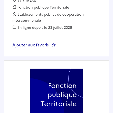
Localisation :
Sarthe
(72)
Fonction publique :
Fonction publique Territoriale
Employeur :
Etablissements publics de coopération
intercommunale
En ligne depuis le 23 juillet 2026
Ajouter aux favoris
: Chef de projets Urbanisme - 
Fonction
publique
Territoriale