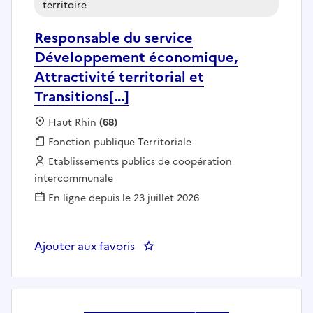
territoire
Responsable du service
Développement économique,
Attractivité territorial et
Transitions[...]
Localisation :
Haut Rhin
(68)
Fonction publique :
Fonction publique Territoriale
Employeur :
Etablissements publics de coopération
intercommunale
En ligne depuis le 23 juillet 2026
Ajouter aux favoris
: Responsable du service Développ