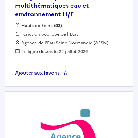
multithématiques eau et
environnement H/F
Localisation :
Hauts-de-Seine
(92)
Fonction publique :
Fonction publique de l'État
Employeur :
Agence de l'Eau Seine Normandie (AESN)
En ligne depuis le 22 juillet 2026
Ajouter aux favoris
: Chargé(e) d'opérations multit