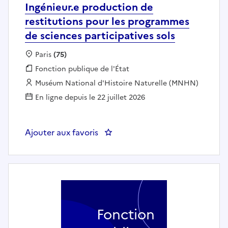
Ingénieur.e production de
restitutions pour les programmes
de sciences participatives sols
Localisation :
Paris
(75)
Fonction publique :
Fonction publique de l'État
Employeur :
Muséum National d'Histoire Naturelle (MNHN)
En ligne depuis le 22 juillet 2026
Ajouter aux favoris
: Ingénieur.e production de resti
Fonction