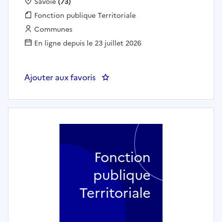
Localisation :
Savoie
(73)
Fonction publique :
Fonction publique Territoriale
Employeur :
Communes
En ligne depuis le 23 juillet 2026
Ajouter aux favoris
: INSTRUCTEUR DU DROIT DES 
Fonction
publique
Territoriale