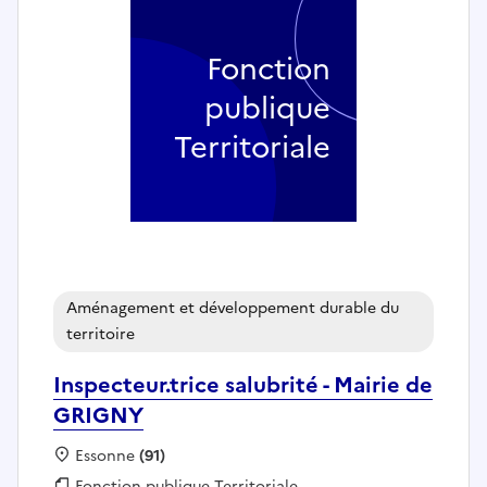
Fonction
publique
Territoriale
Aménagement et développement durable du
territoire
Inspecteur.trice salubrité - Mairie de
GRIGNY
Localisation :
Essonne
(91)
Fonction publique :
Fonction publique Territoriale