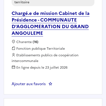
territoire
Chargé.e de mission Cabinet de la
Présidence - COMMUNAUTE
D'AGGLOMERATION DU GRAND
ANGOULEME
Localisation :
Charente
(16)
Fonction publique :
Fonction publique Territoriale
Employeur :
Etablissements publics de coopération
intercommunale
En ligne depuis le 23 juillet 2026
Ajouter aux favoris
: Chargé.e de mission Cabin