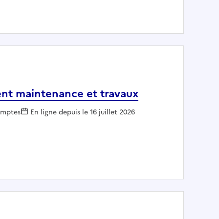
t immobilier stratégique/structurant
nt maintenance et travaux
omptes
En ligne depuis le 16 juillet 2026
partement maintenance et travaux