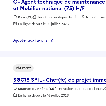
C - Agent technique de maintenance e
et Mobilier national (75) H/F
Localisation :
Paris
(75)
Fonction publique :
Fonction publique de l'État
Employeur :
Manufactures
En ligne depuis le 16 juillet 2026
Ajouter aux favoris
: C - Agent technique de mainte
Bâtiment
SGC13 SPIL - Chef(fe) de projet immo
Localisation :
Bouches du Rhône
(13)
Fonction publique :
Fonction publique de l'État
En ligne depuis le 16 juillet 2026