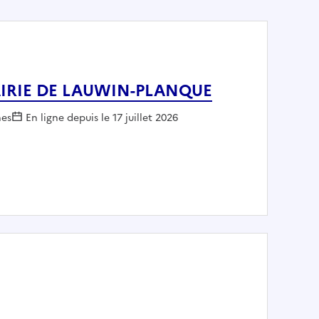
- MAIRIE DE LAUWIN-PLANQUE
r :
es
En ligne depuis le 17 juillet 2026
ques - MAIRIE DE LAUWIN-PLANQUE