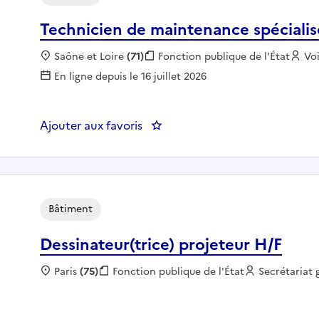
Technicien de maintenance spécialis
Localisation :
Saône et Loire
(71)
Fonction publique :
Fonction publique de l'État
Em
Vo
En ligne depuis le 16 juillet 2026
Ajouter aux favoris
: Technicien de maintenance sp
Bâtiment
Dessinateur(trice) projeteur H/F
Localisation :
Paris
(75)
Fonction publique :
Fonction publique de l'État
Employeur :
Secrétariat 