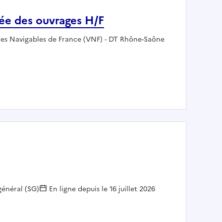
ée des ouvrages H/F
ployeur :
ies Navigables de France (VNF) - DT Rhône-Saône
écialisée des ouvrages H/F
général (SG)
En ligne depuis le 16 juillet 2026