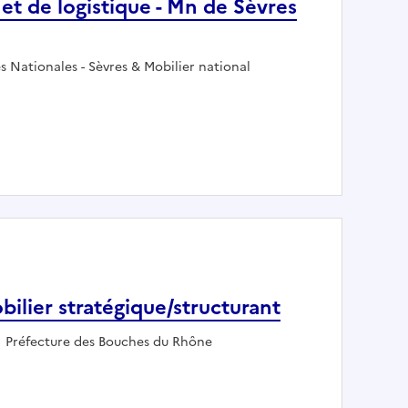
t de logistique - Mn de Sèvres
 Nationales - Sèvres & Mobilier national
nance et de logistique - Mn de Sèvres et Mobilier national 
bilier stratégique/structurant
Employeur :
Préfecture des Bouches du Rhône