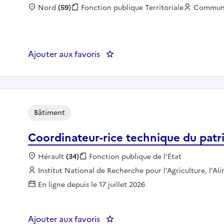
Localisation :
Nord
(59)
Fonction publique :
Fonction publique Territoriale
Employeu
Commun
Ajouter aux favoris
: Electricien - MAIRIE DE HEM
Bâtiment
Coordinateur-rice technique du patr
Localisation :
Hérault
(34)
Fonction publique :
Fonction publique de l'État
Employeur :
Institut National de Recherche pour l'Agriculture, l'A
En ligne depuis le 17 juillet 2026
Ajouter aux favoris
: Coordinateur-rice technique 