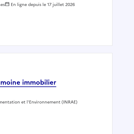
r :
es
En ligne depuis le 17 juillet 2026
imoine immobilier
limentation et l'Environnement (INRAE)
du patrimoine immobilier