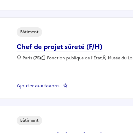
Bâtiment
Chef de projet sûreté (F/H)
Localisation :
Paris
(75)
Fonction publique :
Fonction publique de l'État
Employeur :
Musée du Lo
Ajouter aux favoris
: Chef de projet sûreté (F/H)
Bâtiment