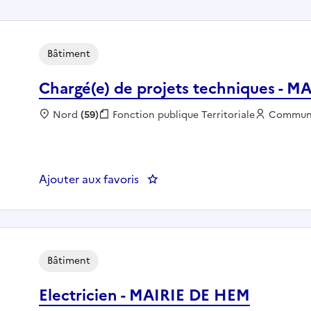
Bâtiment
Chargé(e) de projets techniques 
Localisation :
Nord
(59)
Fonction publique :
Fonction publique Territoriale
Employeu
Commun
Ajouter aux favoris
: Chargé(e) de projets techni
Bâtiment
Electricien - MAIRIE DE HEM