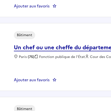
Ajouter aux favoris
: SGC13 SPIL - Chef(fe) de proje
Bâtiment
Un chef ou une cheffe du départeme
Localisation :
Paris
(75)
Fonction publique :
Fonction publique de l'État
Employeur :
Cour des C
Ajouter aux favoris
: Un chef ou une cheffe du dé
Bâtiment