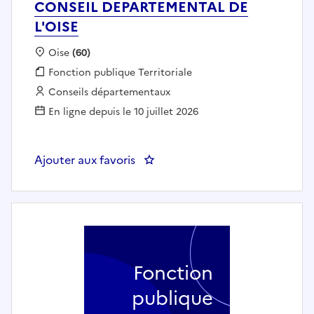
CONSEIL DEPARTEMENTAL DE
L'OISE
Localisation :
Oise
(60)
Fonction publique :
Fonction publique Territoriale
Employeur :
Conseils départementaux
En ligne depuis le 10 juillet 2026
Ajouter aux favoris
: Cadre technique action social
Fonction
publique