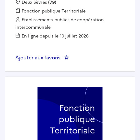
Localisation :
Deux Sèvres
(79)
Fonction publique :
Fonction publique Territoriale
Employeur :
Etablissements publics de coopération
intercommunale
En ligne depuis le 10 juillet 2026
Ajouter aux favoris
: Aide à domicile - CIAS DU MEL
Fonction
publique
Territoriale