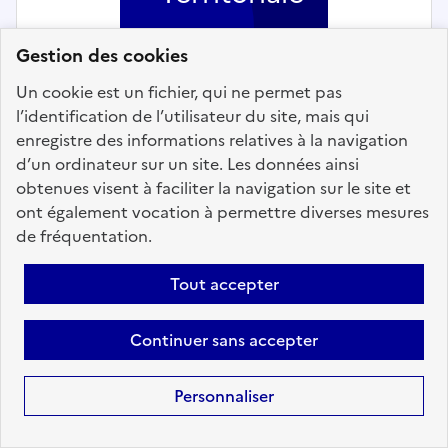
Gestion des cookies
Un cookie est un fichier, qui ne permet pas
l’identification de l’utilisateur du site, mais qui
enregistre des informations relatives à la navigation
Social, enfance et famille
d’un ordinateur sur un site. Les données ainsi
obtenues visent à faciliter la navigation sur le site et
Assistant éducatif petite enfance
ont également vocation à permettre diverses mesures
(h/f) - MAIRIE DE SAUDEMONT
de fréquentation.
Localisation :
Pas de Calais
(62)
Tout accepter
Fonction publique :
Fonction publique Territoriale
Employeur :
Communes
Continuer sans accepter
En ligne depuis le 10 juillet 2026
Personnaliser
Ajouter aux favoris
: Assistant éducatif petite enf