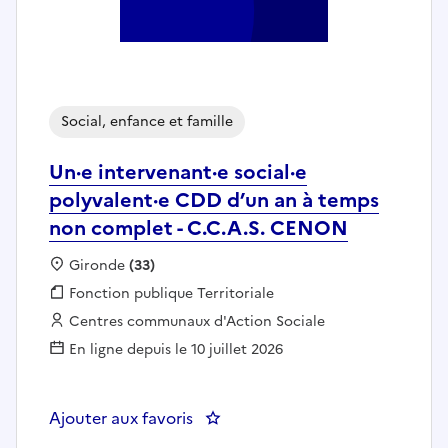
Social, enfance et famille
Un·e intervenant·e social·e
polyvalent·e CDD d’un an à temps
non complet - C.C.A.S. CENON
Localisation :
Gironde
(33)
Fonction publique :
Fonction publique Territoriale
Employeur :
Centres communaux d'Action Sociale
En ligne depuis le 10 juillet 2026
Ajouter aux favoris
: Un·e intervenant·e social·e p