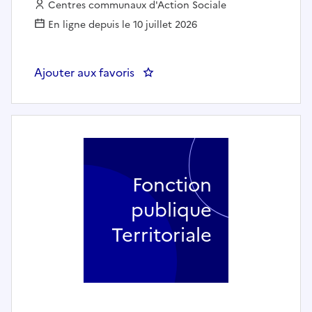
Employeur :
Centres communaux d'Action Sociale
En ligne depuis le 10 juillet 2026
Ajouter aux favoris
: AIDE A DOMICILE - CCAS de Ch
Fonction
publique
Territoriale