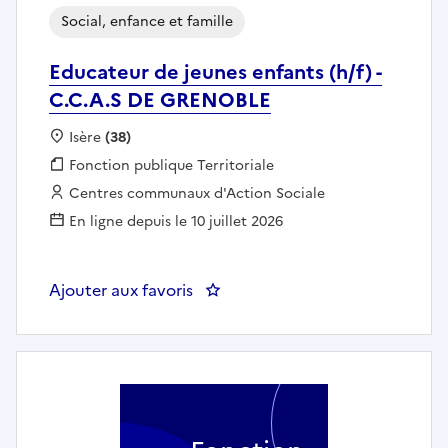
Social, enfance et famille
Educateur de jeunes enfants (h/f) -
C.C.A.S DE GRENOBLE
Localisation :
Isère
(38)
Fonction publique :
Fonction publique Territoriale
Employeur :
Centres communaux d'Action Sociale
En ligne depuis le 10 juillet 2026
Ajouter aux favoris
: Educateur de jeunes enfants (