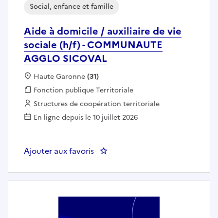
Social, enfance et famille
Aide à domicile / auxiliaire de vie
sociale (h/f) - COMMUNAUTE
AGGLO SICOVAL
Localisation :
Haute Garonne
(31)
Fonction publique :
Fonction publique Territoriale
Employeur :
Structures de coopération territoriale
En ligne depuis le 10 juillet 2026
Ajouter aux favoris
: Aide à domicile / auxiliaire 