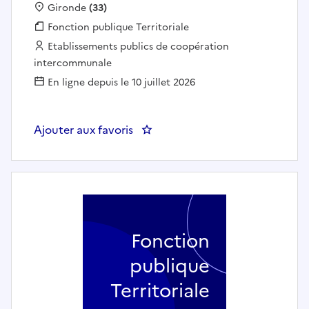
Localisation :
Gironde
(33)
Fonction publique :
Fonction publique Territoriale
Employeur :
Etablissements publics de coopération
intercommunale
En ligne depuis le 10 juillet 2026
Ajouter aux favoris
: Référent de parcours PLIE - la C
Fonction
publique
Territoriale