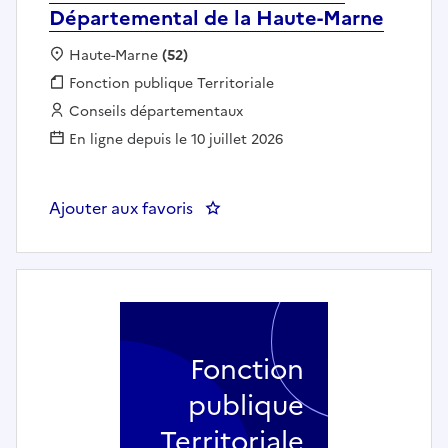
Départemental de la Haute-Marne
Localisation :
Haute-Marne
(52)
Fonction publique :
Fonction publique Territoriale
Employeur :
Conseils départementaux
En ligne depuis le 10 juillet 2026
Ajouter aux favoris
: Travailleur social AST - Conse
Fonction
publique
Territoriale