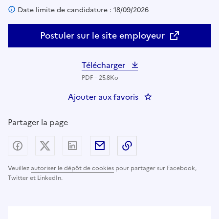
Date limite de candidature : 18/09/2026
Postuler sur le site employeur
Télécharger
PDF – 25.8Ko
Ajouter aux favoris
: Directeur de crèche 
Partager la page
Partager sur Facebook
Partager sur X (anciennement Twitter) - nouv
Partager sur LinkedIn
Partager par email
Copier dans le presse
Veuillez
autoriser le dépôt de cookies
pour partager sur Facebook,
Twitter et LinkedIn.