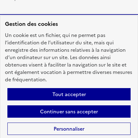
Gestion des cookies
RÉPUBLIQUE
Un cookie est un fichier, qui ne permet pas
FRANÇAISE
l’identification de l’utilisateur du site, mais qui
enregistre des informations relatives à la navigation
d’un ordinateur sur un site. Les données ainsi
obtenues visent à faciliter la navigation sur le site et
fonction-publique.gouv.fr
legifrance.gouv.fr
ont également vocation à permettre diverses mesures
de fréquentation.
gouvernement.fr
service-public.fr
data.gouv.fr
Tout accepter
Plan du site
Accessibilité : totalement conforme
Personnaliser les cookies
Mentions légales
Contact
Aide
Continuer sans accepter
candidats
Personnaliser
Sauf mention contraire, tous les textes de ce site sont sous
licence
etalab-2.0