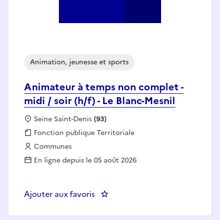
Animation, jeunesse et sports
Animateur à temps non complet -
midi / soir (h/f) - Le Blanc-Mesnil
Localisation :
Seine Saint-Denis
(93)
Fonction publique :
Fonction publique Territoriale
Employeur :
Communes
En ligne depuis le 05 août 2026
Ajouter aux favoris
: Animateur à temps non complet -