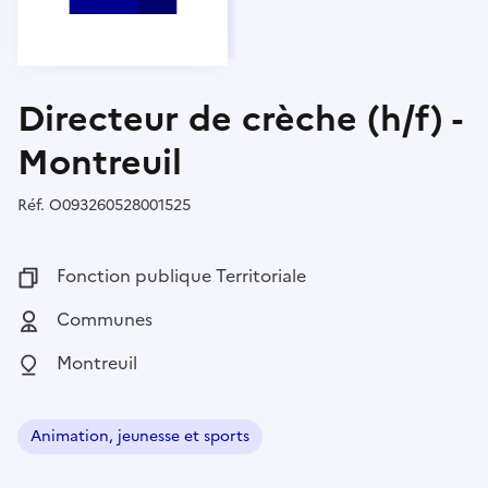
Directeur de crèche (h/f) -
Montreuil
Réf.
Référence :
O093260528001525
Fonction publique :
Fonction publique Territoriale
Employeur :
Communes
Localisation :
Montreuil
Animation, jeunesse et sports
Domaine :