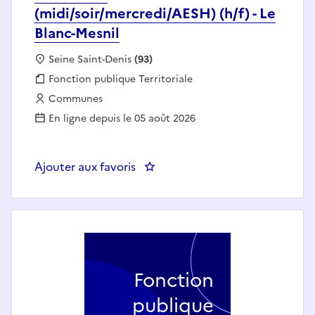
(midi/soir/mercredi/AESH) (h/f) - Le
Blanc-Mesnil
Localisation :
Seine Saint-Denis
(93)
Fonction publique :
Fonction publique Territoriale
Employeur :
Communes
En ligne depuis le 05 août 2026
Ajouter aux favoris
: Animateur (midi/soir/mercredi/A
Fonction
publique