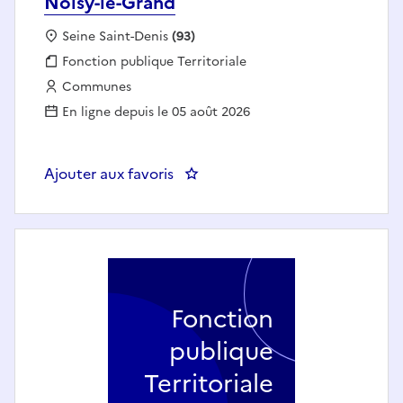
Noisy-le-Grand
Localisation :
Seine Saint-Denis
(93)
Fonction publique :
Fonction publique Territoriale
Employeur :
Communes
En ligne depuis le 05 août 2026
Ajouter aux favoris
: Intervenant spécialisé Yoga (h/f
Fonction
publique
Territoriale