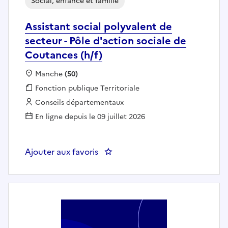
Social, enfance et famille
Assistant social polyvalent de
secteur - Pôle d'action sociale de
Coutances (h/f)
Localisation :
Manche
(50)
Fonction publique :
Fonction publique Territoriale
Employeur :
Conseils départementaux
En ligne depuis le 09 juillet 2026
Ajouter aux favoris
: Assistant social polyvalent de 