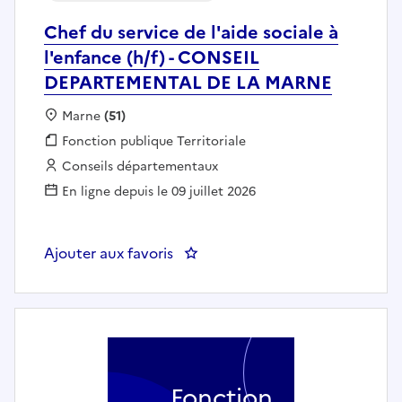
Chef du service de l'aide sociale à
l'enfance (h/f) - CONSEIL
DEPARTEMENTAL DE LA MARNE
Localisation :
Marne
(51)
Fonction publique :
Fonction publique Territoriale
Employeur :
Conseils départementaux
En ligne depuis le 09 juillet 2026
Ajouter aux favoris
: Chef du service de l'aide soc
Fonction