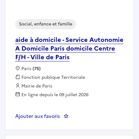
Social, enfance et famille
aide à domicile - Service Autonomie
A Domicile Paris domicile Centre
F/H - Ville de Paris
Localisation :
Paris
(75)
Fonction publique :
Fonction publique Territoriale
Employeur :
Mairie de Paris
En ligne depuis le 09 juillet 2026
Ajouter aux favoris