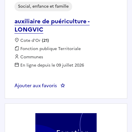
Social, enfance et famille
auxiliaire de puériculture -
LONGVIC
Localisation :
Cote d'Or
(21)
Fonction publique :
Fonction publique Territoriale
Employeur :
Communes
En ligne depuis le 09 juillet 2026
Ajouter aux favoris
: auxiliaire de puériculture - LO