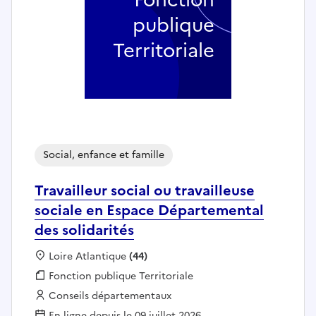
publique
Territoriale
Social, enfance et famille
Travailleur social ou travailleuse
sociale en Espace Départemental
des solidarités
Localisation :
Loire Atlantique
(44)
Fonction publique :
Fonction publique Territoriale
Employeur :
Conseils départementaux
En ligne depuis le 09 juillet 2026