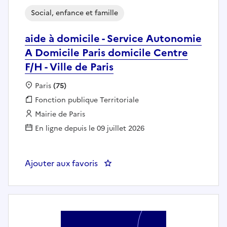
Social, enfance et famille
aide à domicile - Service Autonomie
A Domicile Paris domicile Centre
F/H - Ville de Paris
Localisation :
Paris
(75)
Fonction publique :
Fonction publique Territoriale
Employeur :
Mairie de Paris
En ligne depuis le 09 juillet 2026
Ajouter aux favoris