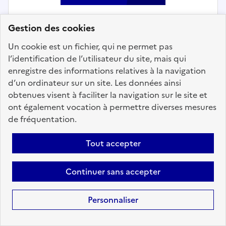
Gestion des cookies
Social, enfance et famille
Un cookie est un fichier, qui ne permet pas
l’identification de l’utilisateur du site, mais qui
EDUCATEUR (TRICE) JEUNES
enregistre des informations relatives à la navigation
d’un ordinateur sur un site. Les données ainsi
ENFANTS - COLLECTIVITE DE
obtenues visent à faciliter la navigation sur le site et
CORSE
ont également vocation à permettre diverses mesures
Localisation :
Haute Corse
(2b)
de fréquentation.
Fonction publique :
Fonction publique Territoriale
Tout accepter
Employeur :
Etablissements publics locaux
En ligne depuis le 09 juillet 2026
Continuer sans accepter
Ajouter aux favoris
: EDUCATEUR (TRICE) JEUNES E
Personnaliser