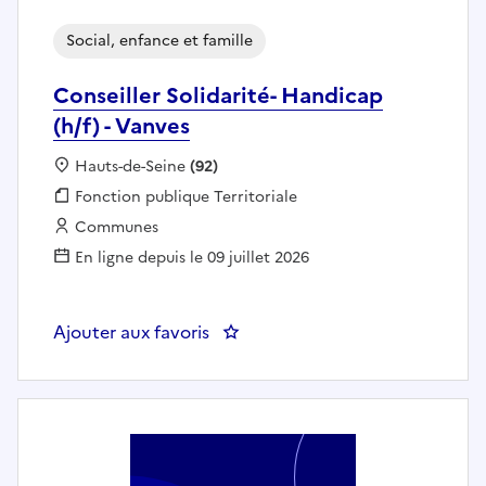
Social, enfance et famille
Conseiller Solidarité- Handicap
(h/f) - Vanves
Localisation :
Hauts-de-Seine
(92)
Fonction publique :
Fonction publique Territoriale
Employeur :
Communes
En ligne depuis le 09 juillet 2026
Ajouter aux favoris
: Conseiller Solidarité- Handicap 