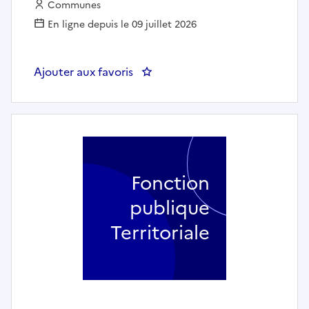
Employeur :
Communes
En ligne depuis le 09 juillet 2026
Ajouter aux favoris
: Auxiliaire de puériculture vola
Fonction
publique
Territoriale