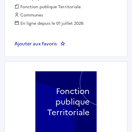
Fonction publique :
Fonction publique Territoriale
Employeur :
Communes
En ligne depuis le 01 juillet 2026
Ajouter aux favoris
: Responsable du service manifes
Fonction
publique
Territoriale