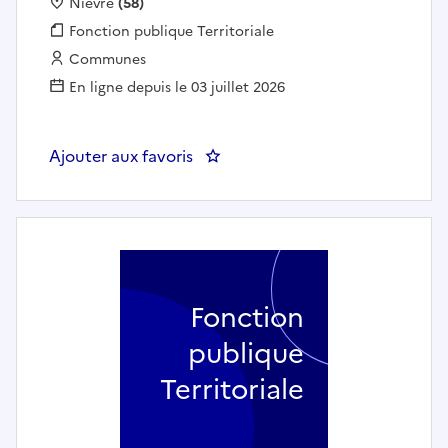
Localisation :
Nièvre
(58)
Fonction publique :
Fonction publique Territoriale
Employeur :
Communes
En ligne depuis le 03 juillet 2026
Ajouter aux favoris
: Technicien de cinéma - CLAME
Fonction
publique
Territoriale