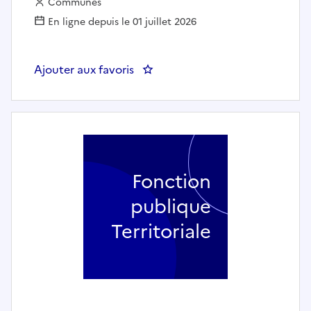
Employeur :
Communes
En ligne depuis le 01 juillet 2026
Ajouter aux favoris
: Agent.e d'accueil et de surveil
Fonction
publique
Territoriale