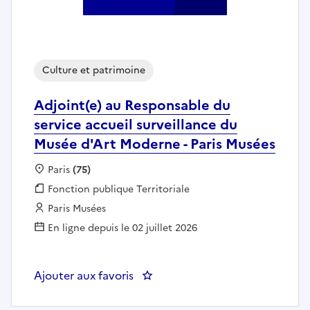
Culture et patrimoine
Adjoint(e) au Responsable du
service accueil surveillance du
Musée d'Art Moderne - Paris Musées
Localisation :
Paris
(75)
Fonction publique :
Fonction publique Territoriale
Employeur :
Paris Musées
En ligne depuis le 02 juillet 2026
Ajouter aux favoris
: Adjoint(e) au Responsable du s