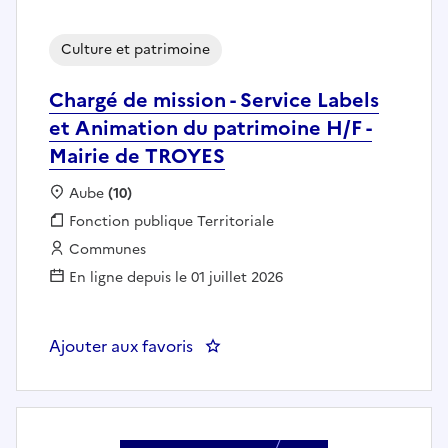
Culture et patrimoine
Chargé de mission - Service Labels
et Animation du patrimoine H/F -
Mairie de TROYES
Localisation :
Aube
(10)
Fonction publique :
Fonction publique Territoriale
Employeur :
Communes
En ligne depuis le 01 juillet 2026
Ajouter aux favoris
: Chargé de miss