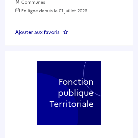
Employeur :
Communes
En ligne depuis le 01 juillet 2026
Ajouter aux favoris
: Directeur Technique (h/f) - 
Fonction
publique
Territoriale