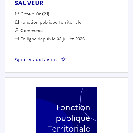
SAUVEUR
Localisation :
Cote d'Or
(21)
Fonction publique :
Fonction publique Territoriale
Employeur :
Communes
En ligne depuis le 03 juillet 2026
Ajouter aux favoris
: REGISSEUR/TECHNICIEN EVEN
Fonction
publique
Territoriale