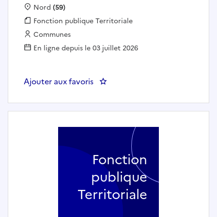
Localisation :
Nord
(59)
Fonction publique :
Fonction publique Territoriale
Employeur :
Communes
En ligne depuis le 03 juillet 2026
Ajouter aux favoris
: COORDINATEUR/TRICE CINEMA
Fonction
publique
Territoriale