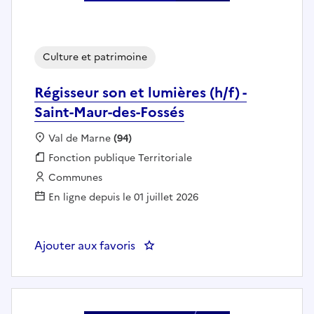
Culture et patrimoine
Régisseur son et lumières (h/f) -
Saint-Maur-des-Fossés
Localisation :
Val de Marne
(94)
Fonction publique :
Fonction publique Territoriale
Employeur :
Communes
En ligne depuis le 01 juillet 2026
Ajouter aux favoris
: Régisseur son et lumières (h/f) 