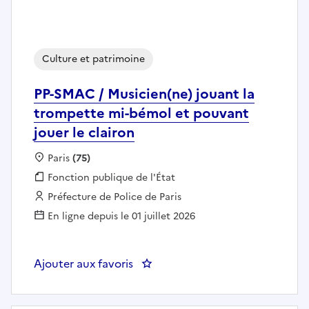
Culture et patrimoine
PP-SMAC / Musicien(ne) jouant la
trompette mi-bémol et pouvant
jouer le clairon
Localisation :
Paris
(75)
Fonction publique :
Fonction publique de l'État
Employeur :
Préfecture de Police de Paris
En ligne depuis le 01 juillet 2026
Ajouter aux favoris
: PP-SMAC / Musicien(ne) jouant 