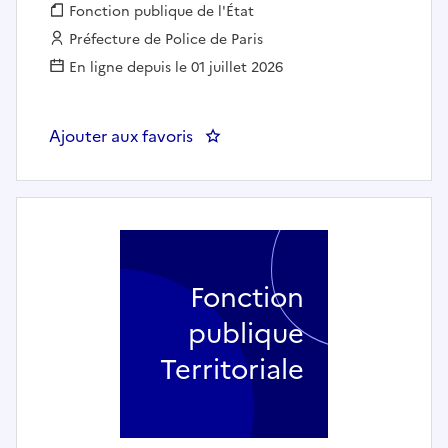
Fonction publique :
Fonction publique de l'État
Employeur :
Préfecture de Police de Paris
En ligne depuis le 01 juillet 2026
Ajouter aux favoris
: PP-SMAC / Musicien(ne) jouant
Fonction
publique
Territoriale