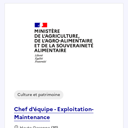
Culture et patrimoine
Chef d'équipe - Exploitation-
Maintenance
Localisation :
Haute Garonne
(31)