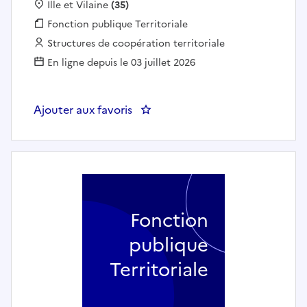
Localisation :
Ille et Vilaine
(35)
Fonction publique :
Fonction publique Territoriale
Employeur :
Structures de coopération territoriale
En ligne depuis le 03 juillet 2026
Ajouter aux favoris
: RESPONSABLE DE SITE DES RÉ
Fonction
publique
Territoriale