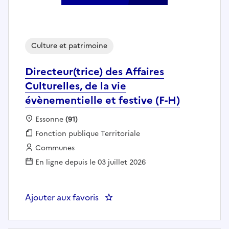
Culture et patrimoine
Directeur(trice) des Affaires
Culturelles, de la vie
évènementielle et festive (F-H)
Localisation :
Essonne
(91)
Fonction publique :
Fonction publique Territoriale
Employeur :
Communes
En ligne depuis le 03 juillet 2026
Ajouter aux favoris
: Directeur(trice) des Affaires Cul