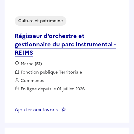
Culture et patrimoine
Régisseur d'orchestre et
gestionnaire du parc instrumental -
REIMS
Localisation :
Marne
(51)
Fonction publique :
Fonction publique Territoriale
Employeur :
Communes
En ligne depuis le 01 juillet 2026
Ajouter aux favoris
: Régisseur d'orchestre et gestio