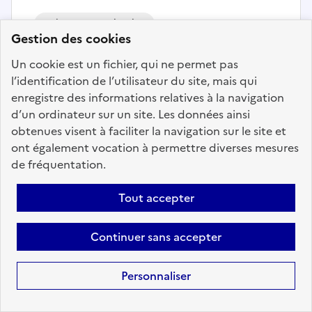
Culture et patrimoine
Gestion des cookies
ANIMATEUR ALSH/JEUNESSE (F/H)
Un cookie est un fichier, qui ne permet pas
- CHAUCONIN NEUFMONTIERS
l’identification de l’utilisateur du site, mais qui
enregistre des informations relatives à la navigation
Localisation :
Seine et Marne
(77)
d’un ordinateur sur un site. Les données ainsi
Fonction publique :
Fonction publique Territoriale
obtenues visent à faciliter la navigation sur le site et
Employeur :
Communes
ont également vocation à permettre diverses mesures
En ligne depuis le 30 juin 2026
de fréquentation.
Tout accepter
Ajouter aux favoris
: ANIMATEUR ALSH/JEUNESSE (
Continuer sans accepter
Précédent
1
25
26
27
28
Personnaliser
29
30
31
35
Suivant