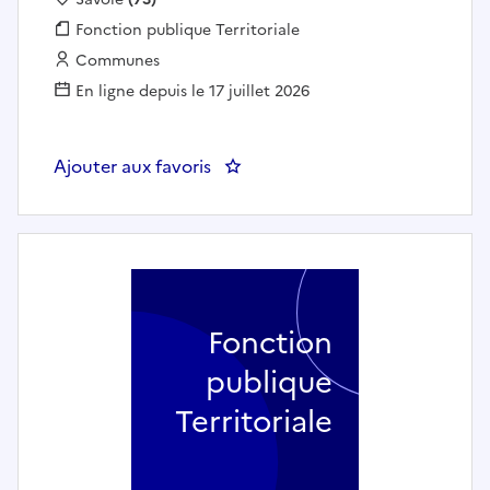
Fonction publique :
Fonction publique Territoriale
Employeur :
Communes
En ligne depuis le 17 juillet 2026
Ajouter aux favoris
: AGENT D'ACCUEIL ET DE BILL
Fonction
publique
Territoriale