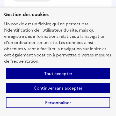
RESPONSABLE DU SERVICE
Gestion des cookies
CITOYENNETÉ ET POPULATION
Un cookie est un fichier, qui ne permet pas
(H/F) - COMMUNE DE CAVAILLON -
l’identification de l’utilisateur du site, mais qui
MAIRIE
enregistre des informations relatives à la navigation
Localisation :
Vaucluse
(84)
d’un ordinateur sur un site. Les données ainsi
obtenues visent à faciliter la navigation sur le site et
Fonction publique :
Fonction publique Territoriale
ont également vocation à permettre diverses mesures
Employeur :
Communes
de fréquentation.
En ligne depuis le 17 juillet 2026
Tout accepter
Ajouter aux favoris
: RESPONSABLE DU SERVICE CI
Continuer sans accepter
Personnaliser
Précédent
1
67
68
69
70
71
72
73
153
Suivant