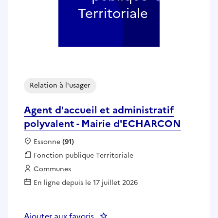
Territoriale
Relation à l'usager
Agent d'accueil et administratif
polyvalent - Mairie d'ECHARCON
Localisation :
Essonne
(91)
Fonction publique :
Fonction publique Territoriale
Employeur :
Communes
En ligne depuis le 17 juillet 2026
Ajouter aux favoris
: Agent d'accueil et administrat