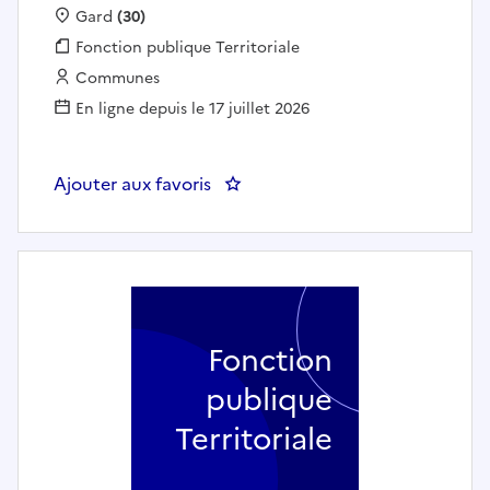
Localisation :
Gard
(30)
Fonction publique :
Fonction publique Territoriale
Employeur :
Communes
En ligne depuis le 17 juillet 2026
Ajouter aux favoris
: agent administratif et d'accue
Fonction
publique
Territoriale