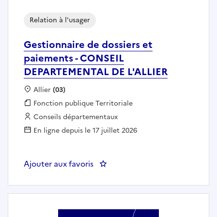
Relation à l'usager
Gestionnaire de dossiers et
paiements - CONSEIL
DEPARTEMENTAL DE L'ALLIER
Localisation :
Allier
(03)
Fonction publique :
Fonction publique Territoriale
Employeur :
Conseils départementaux
En ligne depuis le 17 juillet 2026
Ajouter aux favoris
: Gestionnaire de dossiers et 