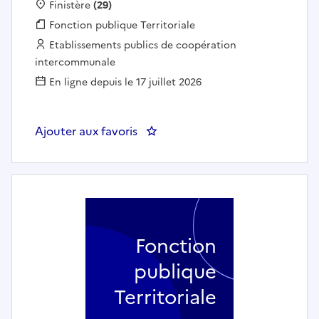
Localisation :
Finistère
(29)
Fonction publique :
Fonction publique Territoriale
Employeur :
Etablissements publics de coopération
intercommunale
En ligne depuis le 17 juillet 2026
Ajouter aux favoris
: Agent d'accueil et de gestio
Fonction
publique
Territoriale