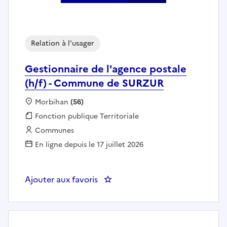
Relation à l'usager
Gestionnaire de l'agence postale
(h/f) - Commune de SURZUR
Localisation :
Morbihan
(56)
Fonction publique :
Fonction publique Territoriale
Employeur :
Communes
En ligne depuis le 17 juillet 2026
Ajouter aux favoris
: Gestionnaire de l'agence post