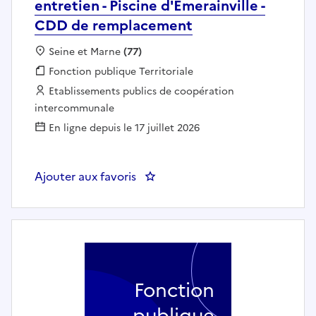
entretien - Piscine d'Emerainville -
CDD de remplacement
Localisation :
Seine et Marne
(77)
Fonction publique :
Fonction publique Territoriale
Employeur :
Etablissements publics de coopération
intercommunale
En ligne depuis le 17 juillet 2026
Ajouter aux favoris
: Agent de caisse, accueil et ent
Fonction
publique