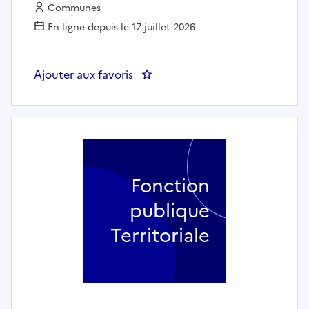
Employeur :
Communes
En ligne depuis le 17 juillet 2026
Ajouter aux favoris
: Directeur de la Restauration (h
Fonction
publique
Territoriale