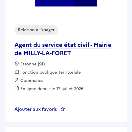
Relation à l'usager
Agent du service état civil - Mairie
de MILLY-LA-FORET
Localisation :
Essonne
(91)
Fonction publique :
Fonction publique Territoriale
Employeur :
Communes
En ligne depuis le 17 juillet 2026
Ajouter aux favoris
: Agent du service état civil - M