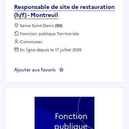
Responsable de site de restauration
(h/f) - Montreuil
Localisation :
Seine Saint-Denis
(93)
Fonction publique :
Fonction publique Territoriale
Employeur :
Communes
En ligne depuis le 17 juillet 2026
Ajouter aux favoris
: Responsable de site de restaurat
Fonction
publique