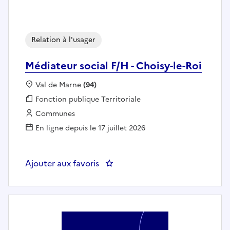
Relation à l'usager
Médiateur social F/H - Choisy-le-Roi
Localisation :
Val de Marne
(94)
Fonction publique :
Fonction publique Territoriale
Employeur :
Communes
En ligne depuis le 17 juillet 2026
Ajouter aux favoris
: Médiateur social F/H - Choisy