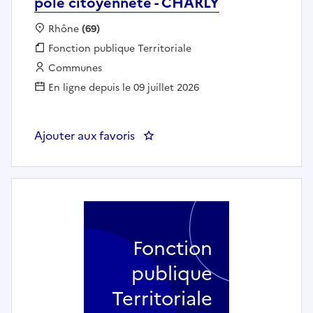
pôle citoyenneté - CHARLY
Localisation :
Rhône
(69)
Fonction publique :
Fonction publique Territoriale
Employeur :
Communes
En ligne depuis le 09 juillet 2026
Ajouter aux favoris
: Adjoint administratif en char
Fonction
publique
Territoriale