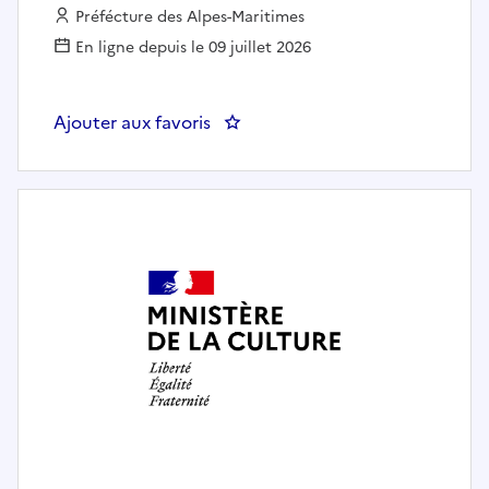
Employeur :
Préfécture des Alpes-Maritimes
En ligne depuis le 09 juillet 2026
Ajouter aux favoris
: Chargé(e) du recrutement (minis