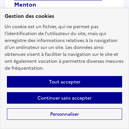
Menton
Gestion des cookies
Localisation :
Alpes Maritimes
(06)
Fonction publique :
Fonction publique Territoriale
Un cookie est un fichier, qui ne permet pas
Employeur :
Communes
l’identification de l’utilisateur du site, mais qui
En ligne depuis le 09 juillet 2026
enregistre des informations relatives à la navigation
d’un ordinateur sur un site. Les données ainsi
obtenues visent à faciliter la navigation sur le site et
Ajouter aux favoris
: Chargé études budgétaires et 
ont également vocation à permettre diverses mesures
de fréquentation.
Tout accepter
Précédent
1
108
109
110
111
112
113
114
200
Suivant
Continuer sans accepter
Aller à la page
Personnaliser