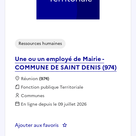
Ressources humaines
Une ou un employé de Mairie -
COMMUNE DE SAINT DENIS (974)
Localisation :
Réunion
(974)
Fonction publique :
Fonction publique Territoriale
Employeur :
Communes
En ligne depuis le 09 juillet 2026
Ajouter aux favoris
: Une ou un employé de Mairie