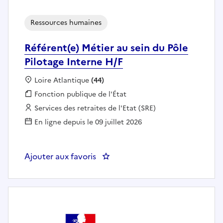
Ressources humaines
Référent(e) Métier au sein du Pôle
Pilotage Interne H/F
Localisation :
Loire Atlantique
(44)
Fonction publique :
Fonction publique de l'État
Employeur :
Services des retraites de l'Etat (SRE)
En ligne depuis le 09 juillet 2026
Ajouter aux favoris
: Référent(e) Métier au sein du Pô