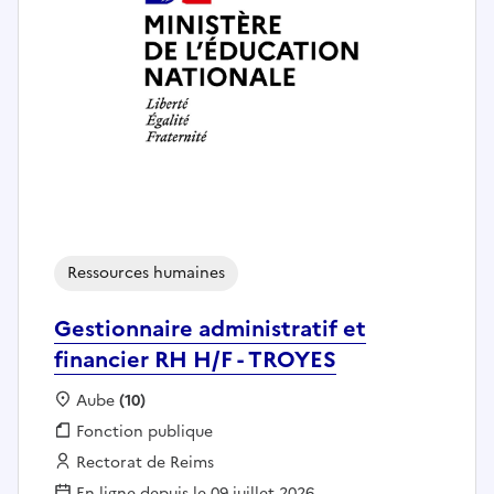
Ressources humaines
Gestionnaire administratif et
financier RH H/F - TROYES
Localisation :
Aube
(10)
Fonction publique :
Fonction publique
Employeur :
Rectorat de Reims
En ligne depuis le 09 juillet 2026