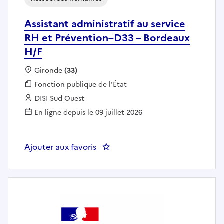
Assistant administratif au service
RH et Prévention–D33 – Bordeaux
H/F
Localisation :
Gironde
(33)
Fonction publique :
Fonction publique de l'État
Employeur :
DISI Sud Ouest
En ligne depuis le 09 juillet 2026
Ajouter aux favoris
: Assistant administratif au ser