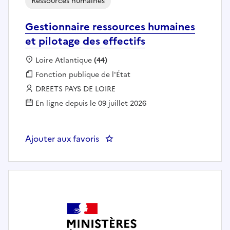
Ressources humaines
Gestionnaire ressources humaines
et pilotage des effectifs
Localisation :
Loire Atlantique
(44)
Fonction publique :
Fonction publique de l'État
Employeur :
DREETS PAYS DE LOIRE
En ligne depuis le 09 juillet 2026
Ajouter aux favoris
: Gestionnaire ressources humaine