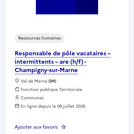
Ressources humaines
Responsable de pôle vacataires –
intermittents – are (h/f) -
Champigny-sur-Marne
Localisation :
Val de Marne
(94)
Fonction publique :
Fonction publique Territoriale
Employeur :
Communes
En ligne depuis le 09 juillet 2026
Ajouter aux favoris
: Responsable de pôle vacataires