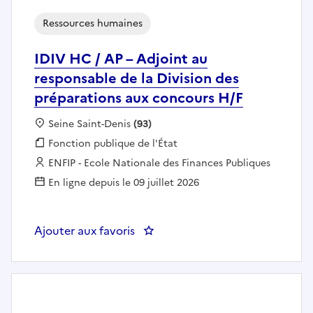
Ressources humaines
IDIV HC / AP – Adjoint au
responsable de la Division des
préparations aux concours H/F
Localisation :
Seine Saint-Denis
(93)
Fonction publique :
Fonction publique de l'État
Employeur :
ENFIP - Ecole Nationale des Finances Publiques
En ligne depuis le 09 juillet 2026
Ajouter aux favoris
: IDIV HC / AP – Adjoint au resp