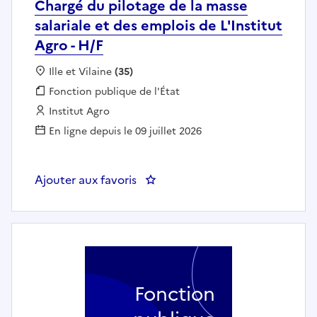
Chargé du pilotage de la masse
salariale et des emplois de L'Institut
Agro - H/F
Localisation :
Ille et Vilaine
(35)
Fonction publique :
Fonction publique de l'État
Employeur :
Institut Agro
En ligne depuis le 09 juillet 2026
Ajouter aux favoris
: Chargé du pilotage de la masse s
Fonction