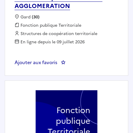
AGGLOMERATION
Localisation :
Gard
(30)
Fonction publique :
Fonction publique Territoriale
Employeur :
Structures de coopération territoriale
En ligne depuis le 09 juillet 2026
Ajouter aux favoris
: Assistant de prévention - A
Fonction
publique
Territoriale