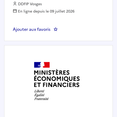
Employeur :
DDFIP Vosges
En ligne depuis le 09 juillet 2026
Ajouter aux favoris
: IDIV CN / AP - Responsable de 