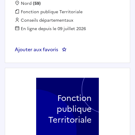
Localisation :
Nord
(59)
Fonction publique :
Fonction publique Territoriale
Employeur :
Conseils départementaux
En ligne depuis le 09 juillet 2026
Ajouter aux favoris
: Chargé de parcours et de con
Fonction
publique
Territoriale