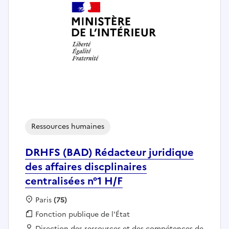
Ressources humaines
DRHFS (BAD) Rédacteur juridique
des affaires discplinaires
centralisées n°1 H/F
Localisation :
Paris
(75)
Fonction publique :
Fonction publique de l'État
Employeur :
Direction des ressources et des compétences de