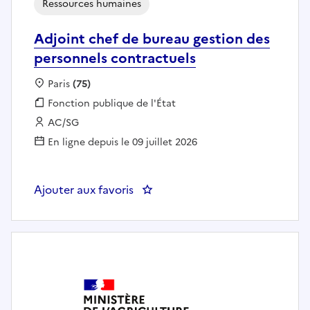
Ressources humaines
Adjoint chef de bureau gestion des
personnels contractuels
Localisation :
Paris
(75)
Fonction publique :
Fonction publique de l'État
Employeur :
AC/SG
En ligne depuis le 09 juillet 2026
Ajouter aux favoris
: Adjoint chef de bureau gestion