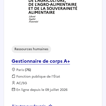
Ressources humaines
Gestionnaire de corps A+
Localisation :
Paris
(75)
Fonction publique :
Fonction publique de l'État
Employeur :
AC/SG
En ligne depuis le 09 juillet 2026
Ajouter aux favoris
: Gestionnaire de corps A+