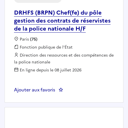
DRHFS (BRPN) Chef(fe) du pôle
gestion des contrats de réservistes
de la police nationale H/F
Localisation :
Paris
(75)
Fonction publique :
Fonction publique de l'État
Employeur :
Direction des ressources et des compétences de
la police nationale
En ligne depuis le 08 juillet 2026
Ajouter aux favoris
: DRHFS (BRPN) Chef(fe) du pôle g