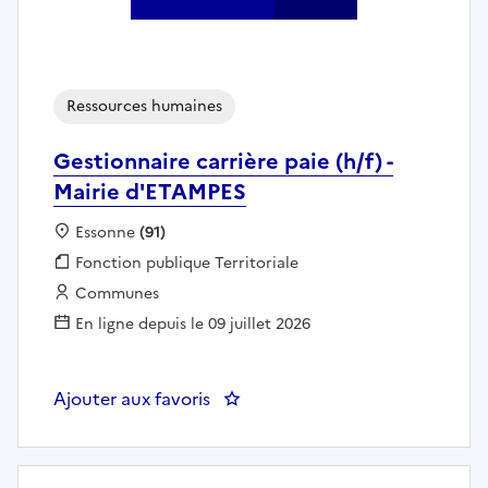
Ressources humaines
Gestionnaire carrière paie (h/f) -
Mairie d'ETAMPES
Localisation :
Essonne
(91)
Fonction publique :
Fonction publique Territoriale
Employeur :
Communes
En ligne depuis le 09 juillet 2026
Ajouter aux favoris
: Gestionnaire carrière paie (h/f)