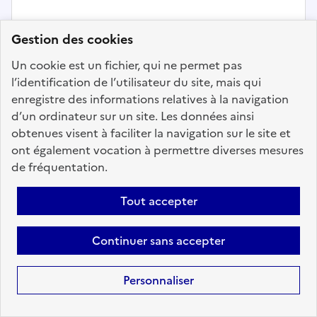
Gestion des cookies
Ressources humaines
Un cookie est un fichier, qui ne permet pas
Gestionnaire des ressources
l’identification de l’utilisateur du site, mais qui
humaines H/F
enregistre des informations relatives à la navigation
d’un ordinateur sur un site. Les données ainsi
Localisation :
Rhône
(69)
obtenues visent à faciliter la navigation sur le site et
Fonction publique :
Fonction publique de l'État
ont également vocation à permettre diverses mesures
Employeur :
Ecole nationale supérieure de police
de fréquentation.
En ligne depuis le 08 juillet 2026
Tout accepter
Ajouter aux favoris
: Gestionnaire des ressources h
Continuer sans accepter
Personnaliser
Précédent
1
113
114
115
116
117
118
119
200
Suivant