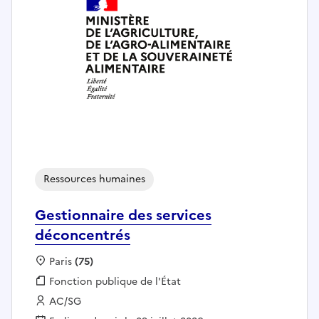
Ressources humaines
Gestionnaire des services
déconcentrés
Localisation :
Paris
(75)
Fonction publique :
Fonction publique de l'État
Employeur :
AC/SG