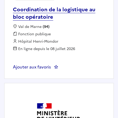
Coordination de la logistique au
bloc opératoire
Localisation :
Val de Marne
(94)
Fonction publique :
Fonction publique
Employeur :
Hôpital Henri-Mondor
En ligne depuis le 08 juillet 2026
Ajouter aux favoris
: Coordination de la logistique a