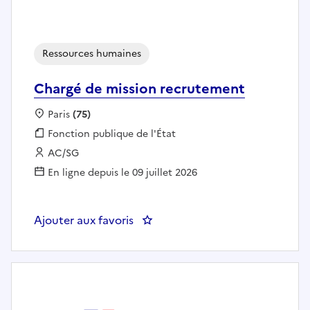
Ressources humaines
Chargé de mission recrutement
Localisation :
Paris
(75)
Fonction publique :
Fonction publique de l'État
Employeur :
AC/SG
En ligne depuis le 09 juillet 2026
Ajouter aux favoris
: Chargé de mission recrutement